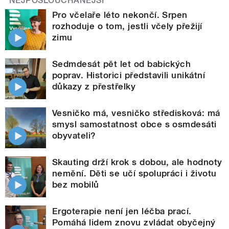
NEJPOSLOUCHANĚJŠÍ
Pro včelaře léto nekončí. Srpen
rozhoduje o tom, jestli včely přežijí
zimu
Sedmdesát pět let od babických
poprav. Historici představili unikátní
důkazy z přestřelky
Vesničko má, vesničko středisková: má
smysl samostatnost obce s osmdesáti
obyvateli?
Skauting drží krok s dobou, ale hodnoty
nemění. Děti se učí spolupráci i životu
bez mobilů
Ergoterapie není jen léčba prací.
Pomáhá lidem znovu zvládat obyčejný