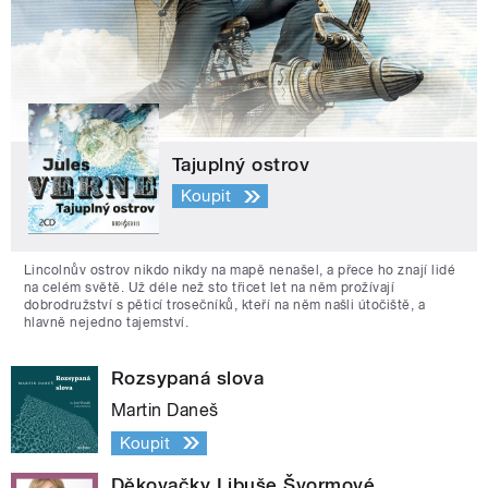
Tajuplný ostrov
Koupit
Lincolnův ostrov nikdo nikdy na mapě nenašel, a přece ho znají lidé
na celém světě. Už déle než sto třicet let na něm prožívají
dobrodružství s pěticí trosečníků, kteří na něm našli útočiště, a
hlavně nejedno tajemství.
Rozsypaná slova
Martin Daneš
Koupit
Děkovačky Libuše Švormové