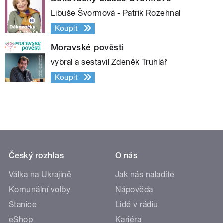
Libuše Švormová - Patrik Rozehnal
Koupit
Moravské pověsti
vybral a sestavil Zdeněk Truhlář
Koupit
Český rozhlas
O nás
Válka na Ukrajině
Jak nás naladíte
Komunální volby
Nápověda
Stanice
Lidé v rádiu
eShop
Kariéra