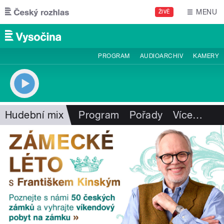
Přejít k hlavnímu obsahu
MENU
ŽIVĚ
PROGRAM
AUDIOARCHIV
KAMERY
Hudební mix
Program
Pořady
Více
…