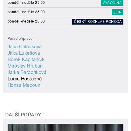
pondělí-neděle 23:00
VYSOČINA
pondělí-neděle 23:00
ZLÍN
pondělí-neděle 23:00
ČESKÝ ROZHLAS POHODA
Pořad připravují
Jana Chládková
Jitka Lukešová
Borek Kapitančik
Miroslav Hruban
Jarka Barboříková
Lucie Hostačná
Honza Macoun
DALŠÍ POŘADY