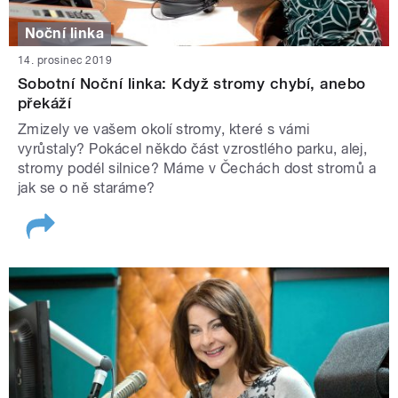
Noční linka
14. prosinec 2019
Sobotní Noční linka: Když stromy chybí, anebo
překáží
Zmizely ve vašem okolí stromy, které s vámi
vyrůstaly? Pokácel někdo část vzrostlého parku, alej,
stromy podél silnice? Máme v Čechách dost stromů a
jak se o ně staráme?