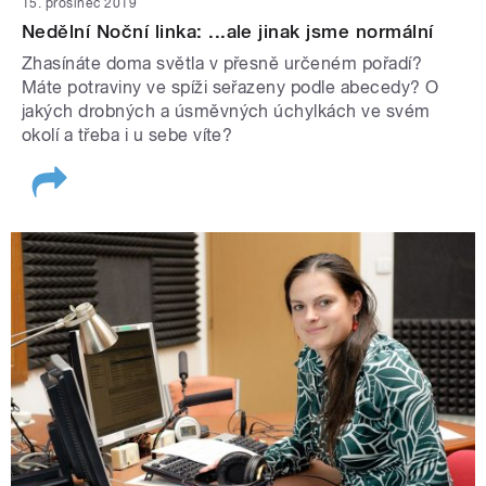
15. prosinec 2019
Nedělní Noční linka: ...ale jinak jsme normální
Zhasínáte doma světla v přesně určeném pořadí?
Máte potraviny ve spíži seřazeny podle abecedy? O
jakých drobných a úsměvných úchylkách ve svém
okolí a třeba i u sebe víte?