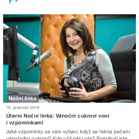
Noční linka
10. prosinec 2019
Úterní Noční linka: Vánoční cukroví voní
i vzpomínkami
Jaké vzpomínky se vám vybaví, když se řekne pečení
vánočního cukroví? Kdo učil péci vás? Pomáhali jste