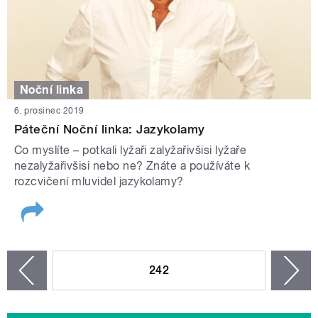
Noční linka
6. prosinec 2019
Páteční Noční linka: Jazykolamy
Co myslíte – potkali lyžaři zalyžařivšisi lyžaře
nezalyžařivšisi nebo ne? Znáte a používáte k
rozcvičení mluvidel jazykolamy?
STRÁNKY
242
n
zí