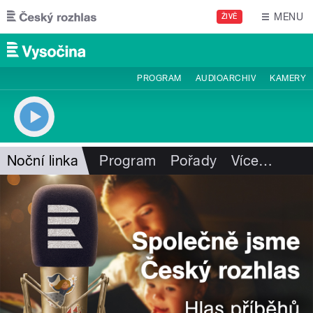
Přejít k hlavnímu obsahu
MENU
ŽIVĚ
PROGRAM
AUDIOARCHIV
KAMERY
Noční linka
Program
Pořady
Více
…