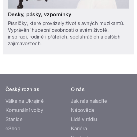
Desky, pásky, vzpomínky
Písničky, které provázely život slavných muzikantů.
Vyprávění hudební osobnosti o svém životě,
inspiraci, rodině i přátelích, spoluhráčích a dalších
zajímavostech.
Český rozhlas
O nás
Válka na Ukrajině
Jak nás naladíte
Komunální volby
Nápověda
Stanice
Lidé v rádiu
eShop
Kariéra