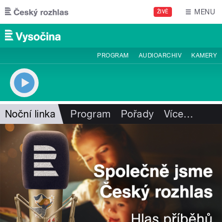
Přejít k hlavnímu obsahu
MENU
ŽIVĚ
PROGRAM
AUDIOARCHIV
KAMERY
Noční linka
Program
Pořady
Více
…