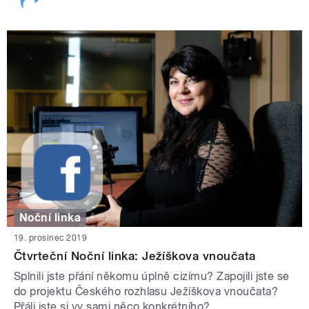
Noční linka
19. prosinec 2019
Čtvrteční Noční linka: Ježíškova vnoučata
Splnili jste přání někomu úplně cizímu? Zapojili jste se
do projektu Českého rozhlasu Ježíškova vnoučata?
Přáli jste si vy sami něco konkrétního?