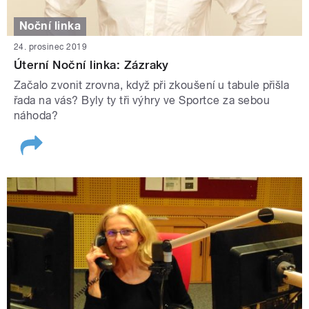
Noční linka
24. prosinec 2019
Úterní Noční linka: Zázraky
Začalo zvonit zrovna, když při zkoušení u tabule přišla
řada na vás? Byly ty tři výhry ve Sportce za sebou
náhoda?