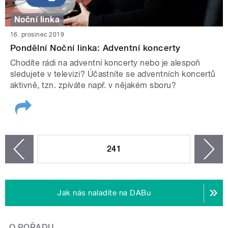
Noční linka
16. prosinec 2019
Pondělní Noční linka: Adventní koncerty
Chodíte rádi na adventní koncerty nebo je alespoň
sledujete v televizi? Účastníte se adventních koncertů
aktivně, tzn. zpíváte např. v nějakém sboru?
STRÁNKY
241
n
zí
Jak nás naladíte na DABu
O POŘADU