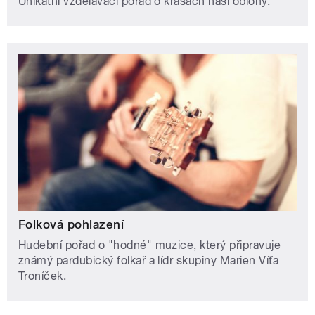
Unikátní vzdělávací pořad o krásách naší oblohy.
Folková pohlazení
Hudební pořad o "hodné" muzice, který připravuje
známý pardubický folkař a lídr skupiny Marien Víťa
Troníček.