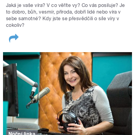
Jaká je vaše víra? V co věříte vy? Co vás posiluje? Je
to dobro, bůh, vesmír, příroda, dobří lidé nebo víra v
sebe samotné? Kdy jste se přesvědčili o síle víry v
cokoliv?
Noční linka