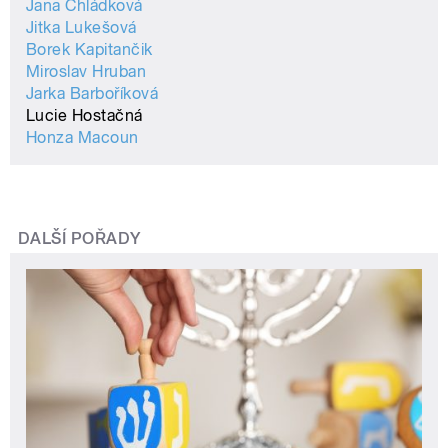
Jana Chládková
Jitka Lukešová
Borek Kapitančik
Miroslav Hruban
Jarka Barboříková
Lucie Hostačná
Honza Macoun
DALŠÍ POŘADY