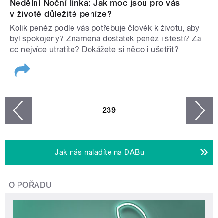
Nedělní Noční linka: Jak moc jsou pro vás
v životě důležité peníze?
Kolik peněz podle vás potřebuje člověk k životu, aby
byl spokojený? Znamená dostatek peněz i štěstí? Za
co nejvíce utratíte? Dokážete si něco i ušetřit?
STRÁNKY
239
n
zí
Jak nás naladíte na DABu
O POŘADU