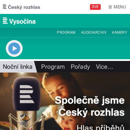
Přejít k hlavnímu obsahu
MENU
ŽIVĚ
PROGRAM
AUDIOARCHIV
KAMERY
Noční linka
Program
Pořady
Více
…