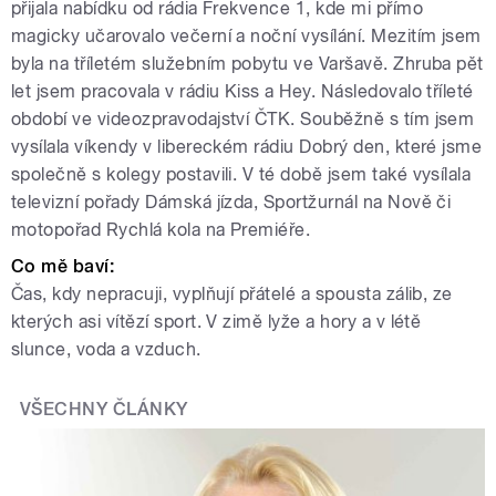
přijala nabídku od rádia Frekvence 1, kde mi přímo
magicky učarovalo večerní a noční vysílání. Mezitím jsem
byla na tříletém služebním pobytu ve Varšavě. Zhruba pět
let jsem pracovala v rádiu Kiss a Hey. Následovalo tříleté
období ve videozpravodajství ČTK. Souběžně s tím jsem
vysílala víkendy v libereckém rádiu Dobrý den, které jsme
společně s kolegy postavili. V té době jsem také vysílala
televizní pořady Dámská jízda, Sportžurnál na Nově či
motopořad Rychlá kola na Premiéře.
Co mě baví:
Čas, kdy nepracuji, vyplňují přátelé a spousta zálib, ze
kterých asi vítězí sport. V zimě lyže a hory a v létě
slunce, voda a vzduch.
VŠECHNY ČLÁNKY