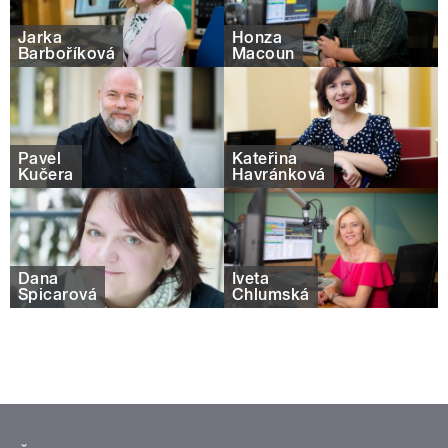
Jarka
Honza
Barboříková
Macoun
Pavel
Kateřina
Kučera
Havránková
Dana
Iveta
Špicarová
Chlumská