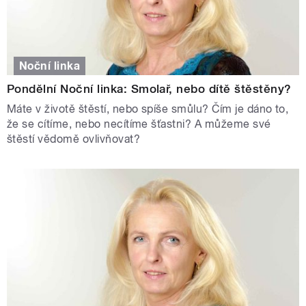
Noční linka
Pondělní Noční linka: Smolař, nebo dítě štěstěny?
Máte v životě štěstí, nebo spíše smůlu? Čím je dáno to,
že se cítíme, nebo necítíme šťastni? A můžeme své
štěstí vědomě ovlivňovat?