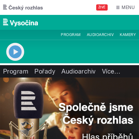
Přejít k hlavnímu obsahu
MENU
ŽIVĚ
PROGRAM
AUDIOARCHIV
KAMERY
Program
Pořady
Audioarchiv
Více
…