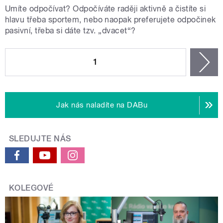
Umíte odpočívat? Odpočíváte raději aktivně a čistíte si
hlavu třeba sportem, nebo naopak preferujete odpočinek
pasivní, třeba si dáte tzv. „dvacet“?
STRÁNKY
1
n
Jak nás naladíte na DABu
SLEDUJTE NÁS
KOLEGOVÉ