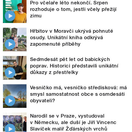
Pro včelaře léto nekončí. Srpen
rozhoduje o tom, jestli včely přežijí
zimu
Hřbitov v Moravči ukrývá pohnuté
osudy. Unikátní kniha odkrývá
zapomenuté příběhy
Sedmdesát pět let od babických
poprav. Historici představili unikátní
důkazy z přestřelky
Vesničko má, vesničko středisková: má
smysl samostatnost obce s osmdesáti
obyvateli?
Narodil se v Praze, vystudoval
v Německu, ale duší je Jiří Vincenc
Slavíček malíř Žďárských vrchů