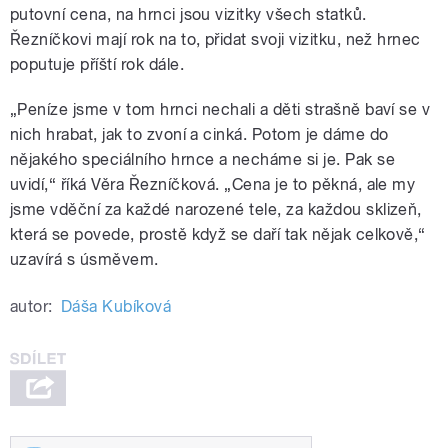
putovní cena, na hrnci jsou vizitky všech statků.
Řezníčkovi mají rok na to, přidat svoji vizitku, než hrnec
poputuje příští rok dále.
„Peníze jsme v tom hrnci nechali a děti strašně baví se v
nich hrabat, jak to zvoní a cinká. Potom je dáme do
nějakého speciálního hrnce a necháme si je. Pak se
uvidí,“ říká Věra Řezníčková. „Cena je to pěkná, ale my
jsme vděční za každé narozené tele, za každou sklizeň,
která se povede, prostě když se daří tak nějak celkově,“
uzavírá s úsměvem.
autor:
Dáša Kubíková