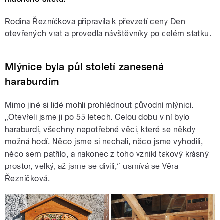
Rodina Řezníčkova připravila k převzetí ceny Den
otevřených vrat a provedla návštěvníky po celém statku.
Mlýnice byla půl století zanesená
haraburdím
Mimo jiné si lidé mohli prohlédnout původní mlýnici.
„Otevřeli jsme ji po 55 letech. Celou dobu v ní bylo
haraburdí, všechny nepotřebné věci, které se někdy
možná hodí. Něco jsme si nechali, něco jsme vyhodili,
něco sem patřilo, a nakonec z toho vznikl takový krásný
prostor, velký, až jsme se divili,“ usmívá se Věra
Řezníčková.