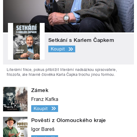
Setkání s Karlem Čapkem
Koupit
Literární fikce, pokus přiblížit literární nadsázkou spisovatele,
filozofa, ale hlavně člověka Karla Čapka trochu jinou formou.
Zámek
Franz Kafka
Koupit
Pověsti z Olomouckého kraje
Igor Bareš