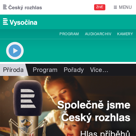
Přejít k hlavnímu obsahu
MENU
ŽIVĚ
PROGRAM
AUDIOARCHIV
KAMERY
Příroda
Program
Pořady
Více
…