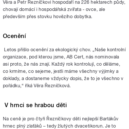
Věra a Petr Řezníčkovi hospodaří na 226 hektarech půdy,
chovají domácí i hospodářská zvířata - ovce, ale
především přes stovku hovězího dobytka.
Ocenění
Letos přišlo ocenění za ekologický chov. „Naše kontrolní
organizace, pod kterou jsme, AB Cert, nás nominovala
asi proto, že nás znají. Každý rok kontrolují, co děláme,
co krmíme, co sejeme, jestli máme všechny výjimky a
doklady, a dostaneme vždycky dopis, že to je všechno v
pořádku,“ říká Věra Řezníčková.
V hrnci se hrabou děti
Na ceně je pro čtyři Řezníčkovy děti nejlepší Bartákův
hrnec plný zlaťáků – tedy žlutých dvacetikorun. Je to