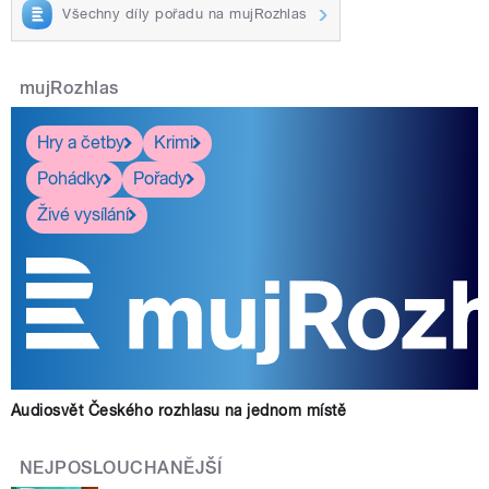
Všechny díly pořadu na mujRozhlas
mujRozhlas
Hry a četby
Krimi
Pohádky
Pořady
Živé vysílání
Audiosvět Českého rozhlasu na jednom místě
NEJPOSLOUCHANĚJŠÍ