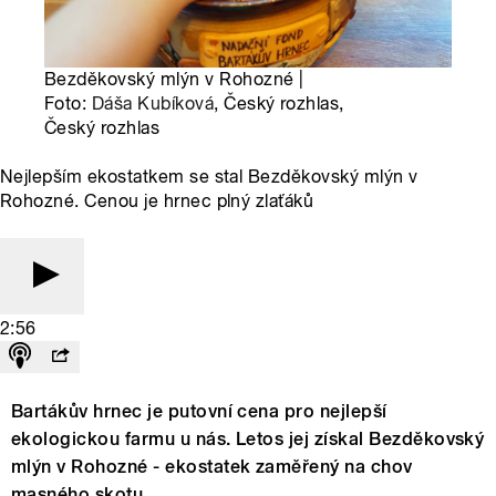
Bezděkovský mlýn v Rohozné |
Foto:
Dáša Kubíková
, Český rozhlas,
Český rozhlas
Nejlepším ekostatkem se stal Bezděkovský mlýn v
Rohozné. Cenou je hrnec plný zlaťáků
2:56
Bartákův hrnec je putovní cena pro nejlepší
ekologickou farmu u nás. Letos jej získal Bezděkovský
mlýn v Rohozné - ekostatek zaměřený na chov
masného skotu.