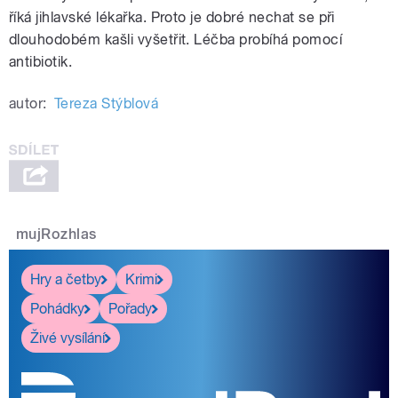
říká jihlavské lékařka. Proto je dobré nechat se při
dlouhodobém kašli vyšetřit. Léčba probíhá pomocí
antibiotik.
autor:
Tereza Stýblová
pause
mujRozhlas
Hry a četby
Krimi
Pohádky
Pořady
Živé vysílání