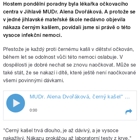
Hostem pondělní poradny byla lékařka očkovacího
centra v Jihlavě MUDr. Alena Dvořáková. A protože se
v jedné jihlavské mateřské škole nedávno objevila
nákaza černým kašlem, povídali jsme si právě o této
vysoce infekční nemoci.
Přestože je každý proti černému kašli v dětství očkován,
během let se odolnost vůči této nemoci oslabuje. V
dospělosti je dobré nechat se znovu naočkovat. Může se
také stát, že se nakazí i dítě, které ještě není naočkované
všemi povinnými dávkami.
MUDr. Alena Dvořáková, černý
kašel
" style="">
0:00
Play /
kašel
MUDr. Alena Dvořáková, černý
"Cerný kašel trvá dlouho, je až dávivý, a je vysoce
nakažlivý. Nákazu prokážou až laboratorní testy z krve,"