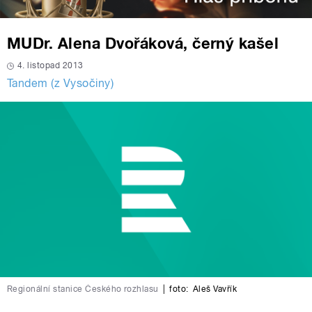
MUDr. Alena Dvořáková, černý kašel
4. listopad 2013
Tandem (z Vysočiny)
Regionální stanice Českého rozhlasu
|
foto:
Aleš Vavřík