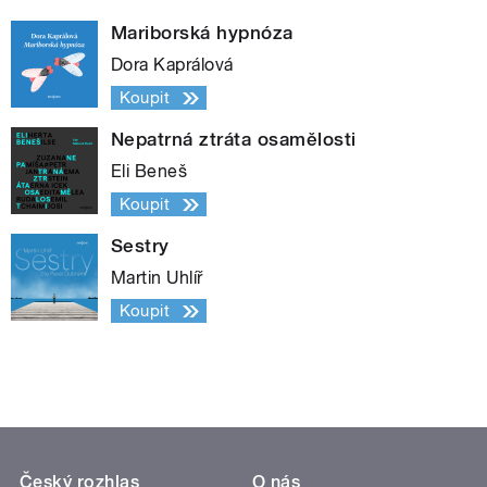
Mariborská hypnóza
Dora Kaprálová
Koupit
Nepatrná ztráta osamělosti
Eli Beneš
Koupit
Sestry
Martin Uhlíř
Koupit
Český rozhlas
O nás