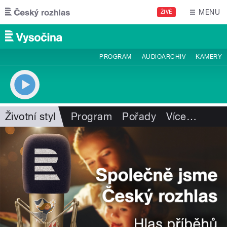
Přejít k hlavnímu obsahu
MENU
ŽIVĚ
PROGRAM
AUDIOARCHIV
KAMERY
Životní styl
Program
Pořady
Více
…