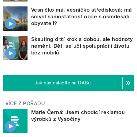
Vesničko má, vesničko středisková: má
smysl samostatnost obce s osmdesáti
obyvateli?
Skauting drží krok s dobou, ale hodnoty
nemění. Děti se učí spolupráci i životu
bez mobilů
Jak nás naladíte na DABu
VÍCE Z POŘADU
Marie Černá: Jsem chodící reklamou
výrobků z Vysočiny