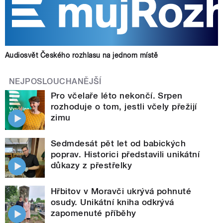
Audiosvět Českého rozhlasu na jednom místě
NEJPOSLOUCHANĚJŠÍ
Pro včelaře léto nekončí. Srpen
rozhoduje o tom, jestli včely přežijí
zimu
Sedmdesát pět let od babických
poprav. Historici představili unikátní
důkazy z přestřelky
Hřbitov v Moravči ukrývá pohnuté
osudy. Unikátní kniha odkrývá
zapomenuté příběhy