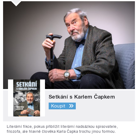
Setkání s Karlem Čapkem
Koupit
Literární fikce, pokus přiblížit literární nadsázkou spisovatele,
filozofa, ale hlavně člověka Karla Čapka trochu jinou formou.