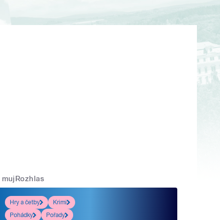
mujRozhlas
Hry a četby
Krimi
Pohádky
Pořady