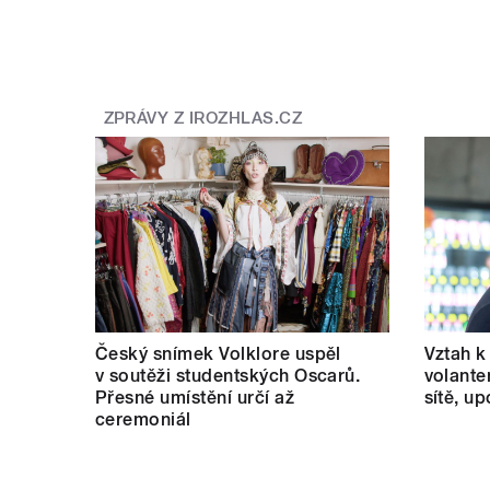
ZPRÁVY Z IROZHLAS.CZ
Český snímek Volklore uspěl
Vztah k 
v soutěži studentských Oscarů.
volante
Přesné umístění určí až
sítě, u
ceremoniál