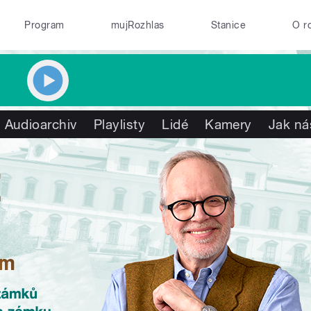
Program
mujRozhlas
Stanice
O r
Audioarchiv
Playlisty
Lidé
Kamery
Jak ná