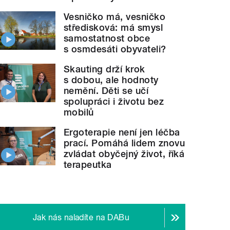
Vesničko má, vesničko
středisková: má smysl
samostatnost obce
s osmdesáti obyvateli?
Skauting drží krok
s dobou, ale hodnoty
nemění. Děti se učí
spolupráci i životu bez
mobilů
Ergoterapie není jen léčba
prací. Pomáhá lidem znovu
zvládat obyčejný život, říká
terapeutka
Jak nás naladíte na DABu