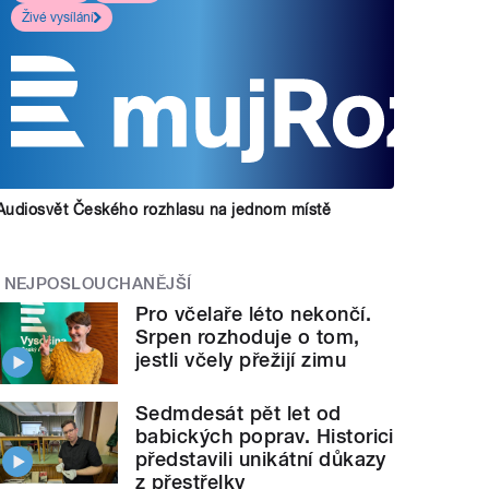
Živé vysílání
Audiosvět Českého rozhlasu na jednom místě
NEJPOSLOUCHANĚJŠÍ
Pro včelaře léto nekončí.
Srpen rozhoduje o tom,
jestli včely přežijí zimu
Sedmdesát pět let od
babických poprav. Historici
představili unikátní důkazy
z přestřelky