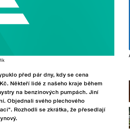
řík
ypuklo před pár dny, kdy se cena
Kč. Někteří lidé z našeho kraje během
anystry na benzinových pumpách. Jiní
ení. Objednali svého plechového
ci". Rozhodli se zkrátka, že přesedlají
ynový.