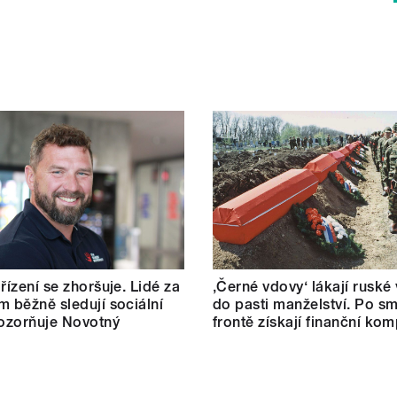
řízení se zhoršuje. Lidé za
‚Černé vdovy‘ lákají ruské
m běžně sledují sociální
do pasti manželství. Po sm
pozorňuje Novotný
frontě získají finanční ko