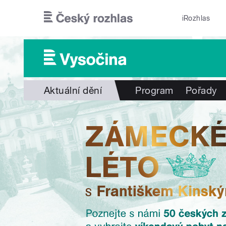
Přejít k hlavnímu obsahu
iRozhlas
Aktuální dění
Program
Pořady