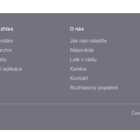
zhlas
O nás
ysílání
Jak nás naladíte
rchiv
Nápověda
sty
Lidé v rádiu
í aplikace
Kariéra
Kontakt
Rozhlasový poplatek
Coo