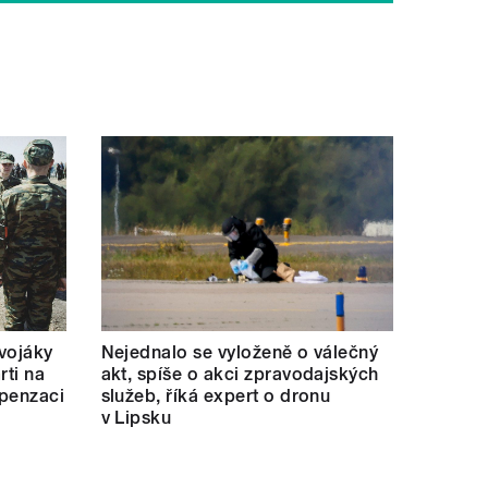
 vojáky
Nejednalo se vyloženě o válečný
rti na
akt, spíše o akci zpravodajských
mpenzaci
služeb, říká expert o dronu
v Lipsku