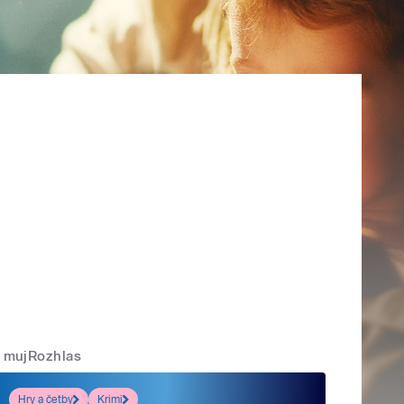
mujRozhlas
Hry a četby
Krimi