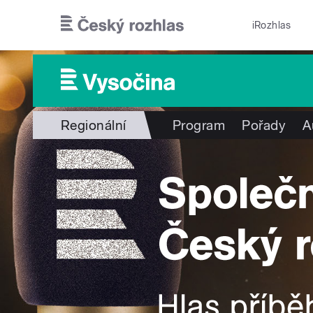
Přejít k hlavnímu obsahu
iRozhlas
Regionální
Program
Pořady
A