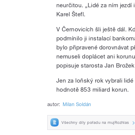
neurčitou. „Lidé za ním jezdí 
Karel Štefl.
V Černovicích šli ještě dál. 
podmínilo ji instalací banko
bylo připravené dorovnávat př
nemuseli doplácet ani korun
popisuje starosta Jan Brože
Jen za loňský rok vybrali li
hodnotě 853 miliard korun.
autor:
Milan Soldán
Všechny díly pořadu na mujRozhlas