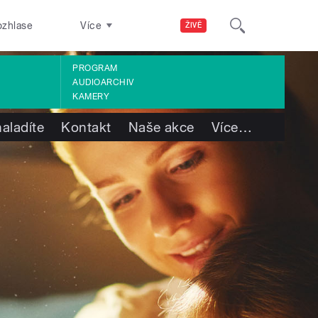
ozhlase
Více
ŽIVĚ
PROGRAM
AUDIOARCHIV
KAMERY
aladíte
Kontakt
Naše akce
Více
…