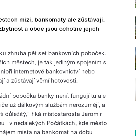
tech mizí, bankomaty ale zůstávají.
ezbytnost a obce jsou ochotné jejich
sku zhruba pět set bankovních poboček.
ších městech, je tak jediným spojením s
ioři internetové bankovnictví nebo
í a zůstávají věrní hotovosti.
dní pobočka banky není, fungují tu ale
diče už dálkovým službám nerozumějí, a
i důležitý,“ říká místostarosta Jaromír
mu i v nedalekých Počátkách, kde město
o nájem místa na bankomat na dobu