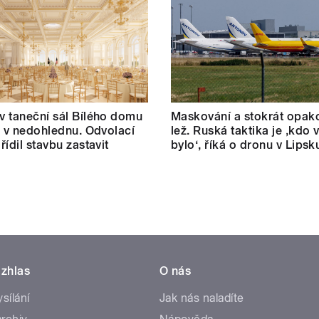
 taneční sál Bílého domu
Maskování a stokrát opak
m v nedohlednu. Odvolací
lež. Ruská taktika je ‚kdo v
řídil stavbu zastavit
bylo‘, říká o dronu v Lipsk
zhlas
O nás
ysílání
Jak nás naladíte