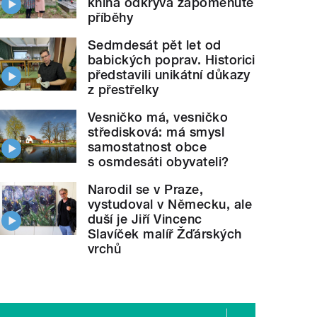
kniha odkrývá zapomenuté
příběhy
Sedmdesát pět let od
babických poprav. Historici
představili unikátní důkazy
z přestřelky
Vesničko má, vesničko
středisková: má smysl
samostatnost obce
s osmdesáti obyvateli?
Narodil se v Praze,
vystudoval v Německu, ale
duší je Jiří Vincenc
Slavíček malíř Žďárských
vrchů