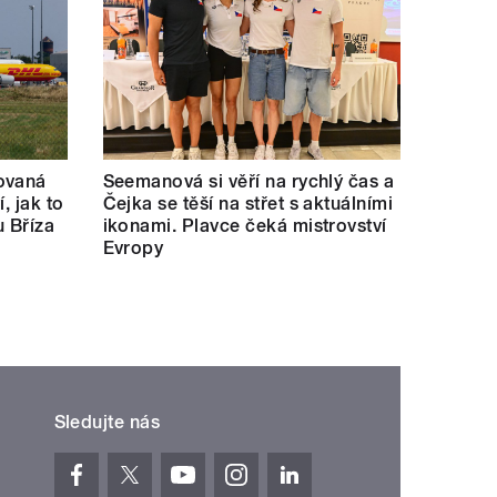
ovaná
Seemanová si věří na rychlý čas a
í, jak to
Čejka se těší na střet s aktuálními
u Bříza
ikonami. Plavce čeká mistrovství
Evropy
Sledujte nás