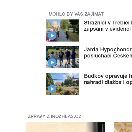
MOHLO BY VÁS ZAJÍMAT
Strážníci v Třebíči
zapsání v evidenci
Jarda Hypochondr 
posluchači Českéh
Budkov opravuje hi
nahradí dlažba i 
ZPRÁVY Z IROZHLAS.CZ