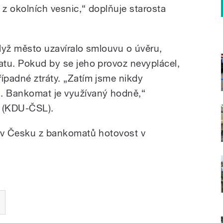
i z okolních vesnic,“ doplňuje starosta
Když město uzavíralo smlouvu o úvěru,
matu. Pokud by se jeho provoz nevyplácel,
ípadné ztráty. „Zatím jsme nikdy
u. Bankomat je využívaný hodně,“
k (KDU-ČSL).
dé v Česku z bankomatů hotovost v