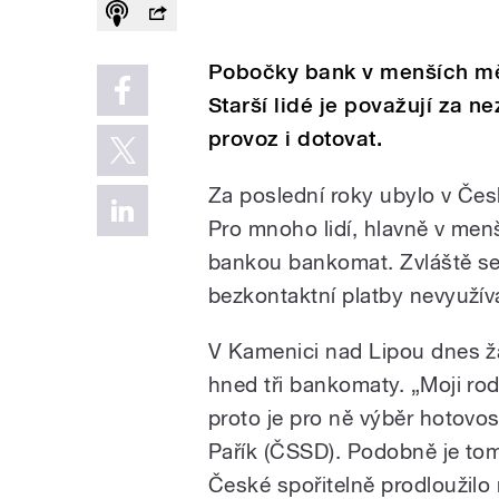
Pobočky bank v menších měs
Starší lidé je považují za n
provoz i dotovat.
Za poslední roky ubylo v Če
Pro mnoho lidí, hlavně v men
bankou bankomat. Zvláště sen
bezkontaktní platby nevyužívaj
V Kamenici nad Lipou dnes žá
hned tři bankomaty. „Moji ro
proto je pro ně výběr hotovost
Pařík (ČSSD). Podobně je to
České spořitelně prodloužil