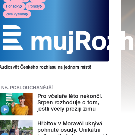
Pohádky
Pořady
Živé vysílání
Audiosvět Českého rozhlasu na jednom místě
NEJPOSLOUCHANĚJŠÍ
Pro včelaře léto nekončí.
Srpen rozhoduje o tom,
jestli včely přežijí zimu
Hřbitov v Moravči ukrývá
pohnuté osudy. Unikátní