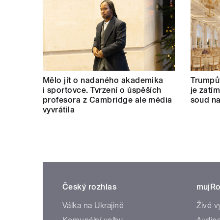
Mělo jít o nadaného akademika
Trumpův
i sportovce. Tvrzení o úspěších
je zatí
profesora z Cambridge ale média
soud na
vyvrátila
Český rozhlas
mujRo
Válka na Ukrajině
Živé v