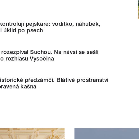
 kontrolují pejskaře: vodítko, náhubek,
 i úklid po psech
rozezpíval Suchou. Na návsi se sešli
o rozhlasu Vysočina
storické předzámčí. Blátivé prostranství
opravená kašna