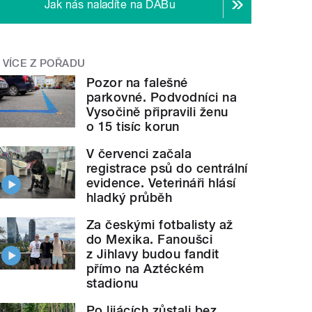
Jak nás naladíte na DABu
VÍCE Z POŘADU
Pozor na falešné
parkovné. Podvodníci na
Vysočině připravili ženu
o 15 tisíc korun
V červenci začala
registrace psů do centrální
evidence. Veterináři hlásí
hladký průběh
Za českými fotbalisty až
do Mexika. Fanoušci
z Jihlavy budou fandit
přímo na Aztéckém
stadionu
Po lijácích zůstali bez