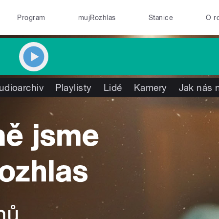
Program
mujRozhlas
Stanice
O r
udioarchiv
Playlisty
Lidé
Kamery
Jak nás n