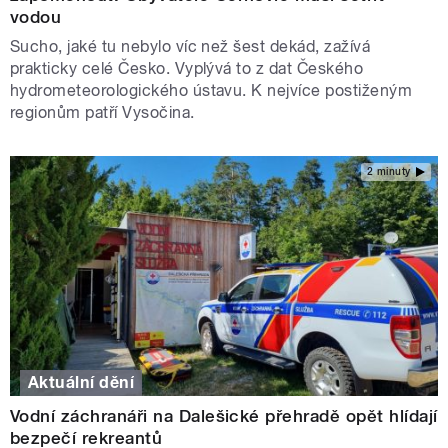
vodou
Sucho, jaké tu nebylo víc než šest dekád, zažívá
prakticky celé Česko. Vyplývá to z dat Českého
hydrometeorologického ústavu. K nejvíce postiženým
regionům patří Vysočina.
2 minuty
Aktuální dění
Vodní záchranáři na Dalešické přehradě opět hlídají
bezpečí rekreantů