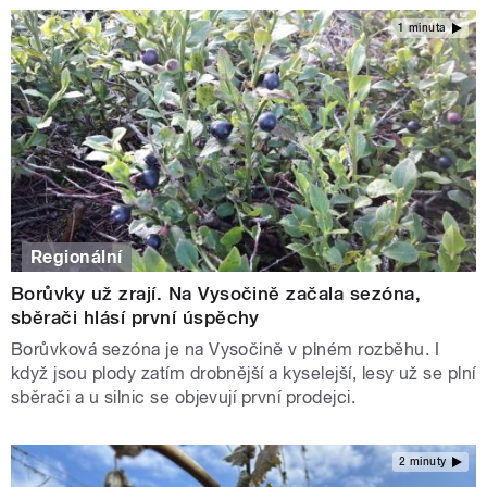
1 minuta
Regionální
Borůvky už zrají. Na Vysočině začala sezóna,
sběrači hlásí první úspěchy
Borůvková sezóna je na Vysočině v plném rozběhu. I
když jsou plody zatím drobnější a kyselejší, lesy už se plní
sběrači a u silnic se objevují první prodejci.
2 minuty