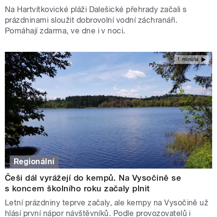
Na Hartvítkovické pláži Dalešické přehrady začali s
prázdninami sloužit dobrovolní vodní záchranáři.
Pomáhají zdarma, ve dne i v noci.
1 minuta
Regionální
Češi dál vyrážejí do kempů. Na Vysočině se
s koncem školního roku začaly plnit
Letní prázdniny teprve začaly, ale kempy na Vysočině už
hlásí první nápor návštěvníků. Podle provozovatelů i