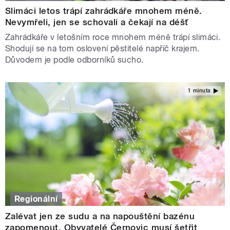
Slimáci letos trápí zahrádkáře mnohem méně.
Nevymřeli, jen se schovali a čekají na déšť
Zahrádkáře v letošním roce mnohem méně trápí slimáci.
Shodují se na tom oslovení pěstitelé napříč krajem.
Důvodem je podle odborníků sucho.
1 minuta
Regionální
Zalévat jen ze sudu a na napouštění bazénu
zapomenout. Obyvatelé Černovic musí šetřit