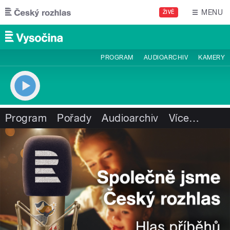
Přejít k hlavnímu obsahu
MENU
ŽIVĚ
PROGRAM
AUDIOARCHIV
KAMERY
Program
Pořady
Audioarchiv
Více
…