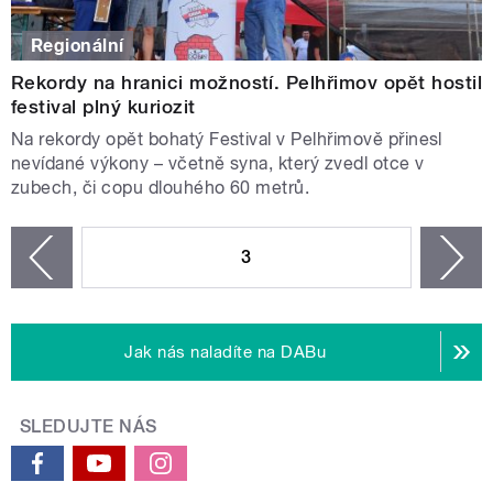
Regionální
Rekordy na hranici možností. Pelhřimov opět hostil
festival plný kuriozit
Na rekordy opět bohatý Festival v Pelhřimově přinesl
nevídané výkony – včetně syna, který zvedl otce v
zubech, či copu dlouhého 60 metrů.
STRÁNKY
3
n
zí
Jak nás naladíte na DABu
SLEDUJTE NÁS