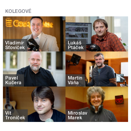
KOLEGOVÉ
Vladimír
Lukáš
Šťovíček
Ptáček
Pavel
Martin
Kučera
Váňa
Vít
Miroslav
Troníček
Marek