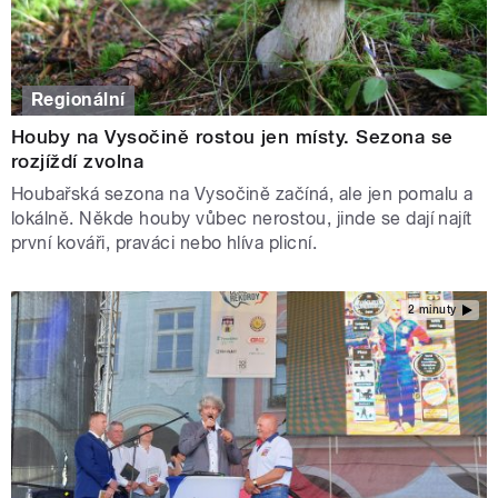
Regionální
Houby na Vysočině rostou jen místy. Sezona se
rozjíždí zvolna
Houbařská sezona na Vysočině začíná, ale jen pomalu a
lokálně. Někde houby vůbec nerostou, jinde se dají najít
první kováři, praváci nebo hlíva plicní.
2 minuty