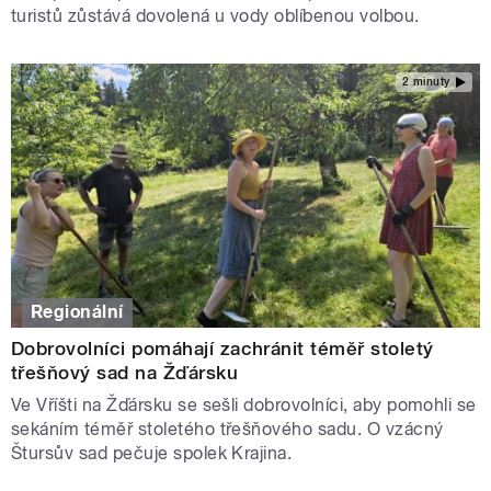
turistů zůstává dovolená u vody oblíbenou volbou.
2 minuty
Regionální
Dobrovolníci pomáhají zachránit téměř stoletý
třešňový sad na Žďársku
Ve Vříšti na Žďársku se sešli dobrovolníci, aby pomohli se
sekáním téměř stoletého třešňového sadu. O vzácný
Štursův sad pečuje spolek Krajina.