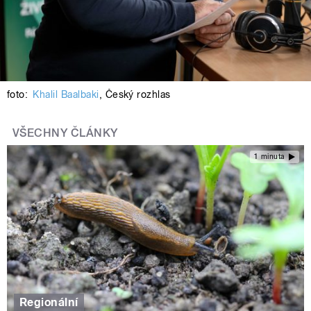
foto:
Khalil Baalbaki
,
Český rozhlas
VŠECHNY ČLÁNKY
1 minuta
Regionální