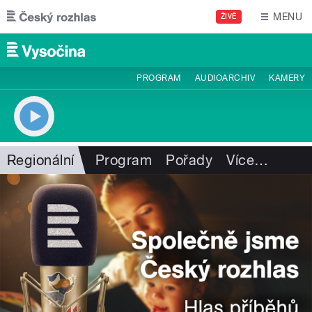
Přejít k hlavnímu obsahu
MENU
ŽIVĚ
PROGRAM
AUDIOARCHIV
KAMERY
Regionální
Program
Pořady
Více
…