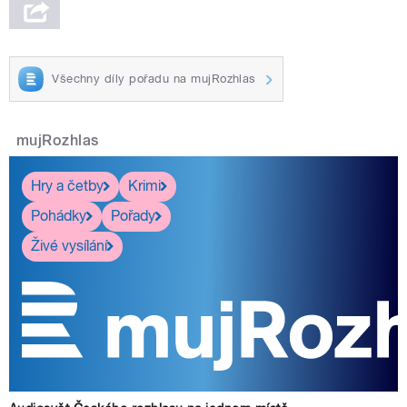
Všechny díly pořadu na mujRozhlas
mujRozhlas
Hry a četby
Krimi
Pohádky
Pořady
Živé vysílání