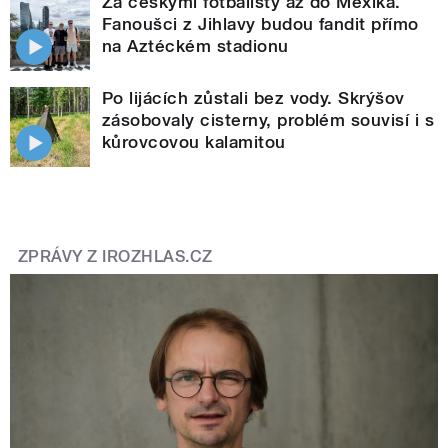
Za českými fotbalisty až do Mexika.
Fanoušci z Jihlavy budou fandit přímo
na Aztéckém stadionu
Po lijácích zůstali bez vody. Skrýšov
zásobovaly cisterny, problém souvisí i s
kůrovcovou kalamitou
ZPRÁVY Z IROZHLAS.CZ