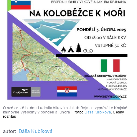
O své cestě budou Ludmila Vlková a Jakub Rejman vyprávět v Krajské
knihovně Vysočiny v pondělí 3. února
|
foto:
Dáša Kubíková
,
Český
rozhlas
autor:
Dáša Kubíková