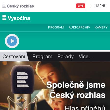
Přejít k hlavnímu obsahu
MENU
ŽIVĚ
PROGRAM
AUDIOARCHIV
KAMERY
Cestování
Program
Pořady
Více
…