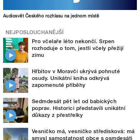
Audiosvět Českého rozhlasu na jednom místě
NEJPOSLOUCHANĚJŠÍ
Pro včelaře léto nekončí. Srpen
rozhoduje o tom, jestli včely přežijí
zimu
Hřbitov v Moravči ukrývá pohnuté
osudy. Unikátní kniha odkrývá
zapomenuté příběhy
Sedmdesát pět let od babických
poprav. Historici představili unikátní
důkazy z přestřelky
Vesničko má, vesničko středisková: má
smysl samostatnost obce s osmdesáti