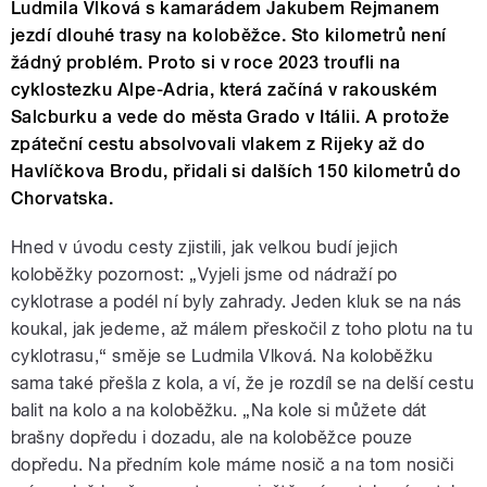
Ludmila Vlková s kamarádem Jakubem Rejmanem
jezdí dlouhé trasy na koloběžce. Sto kilometrů není
žádný problém. Proto si v roce 2023 troufli na
cyklostezku Alpe-Adria, která začíná v rakouském
Salcburku a vede do města Grado v Itálii. A protože
zpáteční cestu absolvovali vlakem z Rijeky až do
Havlíčkova Brodu, přidali si dalších 150 kilometrů do
Chorvatska.
Hned v úvodu cesty zjistili, jak velkou budí jejich
koloběžky pozornost: „Vyjeli jsme od nádraží po
cyklotrase a podél ní byly zahrady. Jeden kluk se na nás
koukal, jak jedeme, až málem přeskočil z toho plotu na tu
cyklotrasu,“ směje se Ludmila Vlková. Na koloběžku
sama také přešla z kola, a ví, že je rozdíl se na delší cestu
balit na kolo a na koloběžku. „Na kole si můžete dát
brašny dopředu i dozadu, ale na koloběžce pouze
dopředu. Na předním kole máme nosič a na tom nosiči