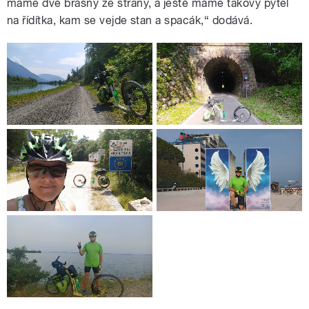
máme dvě brašny ze strany, a ještě máme takový pytel
na řídítka, kam se vejde stan a spacák,“ dodává.