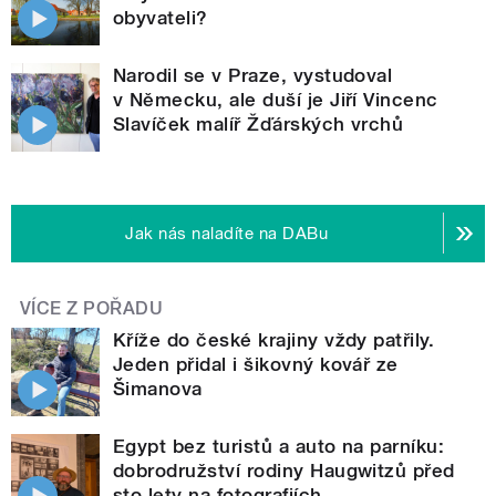
obyvateli?
Narodil se v Praze, vystudoval
v Německu, ale duší je Jiří Vincenc
Slavíček malíř Žďárských vrchů
Jak nás naladíte na DABu
VÍCE Z POŘADU
Kříže do české krajiny vždy patřily.
Jeden přidal i šikovný kovář ze
Šimanova
Egypt bez turistů a auto na parníku:
dobrodružství rodiny Haugwitzů před
sto lety na fotografiích