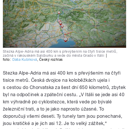
Stezka Alpe-Adria má asi 400 km s převýšením na čtyři tisíce metrů,
začíná v rakouském Salcburku a vede do města Grado v Itálii
|
foto:
Dáša Kubíková
,
Český rozhlas
Stezka Alpe-Adria má asi 400 km s převýšením na čtyři
tisíce metrů. Česká dvojice na koloběžkách ujela i
s cestou do Chorvatska za šest dní 650 kilometrů, zbytek
byl na odpočinek a zpáteční cestu. „V Itálii se jede asi 40
km výhradně po cyklostezce, která vede po bývalé
železniční trati, a to je jako naprosto úžasné. To
doporučuji všemi deseti. Ty tunely tam jsou ponechané,
jsou kratičké a je jich asi 12. Je to velký zážitek,“