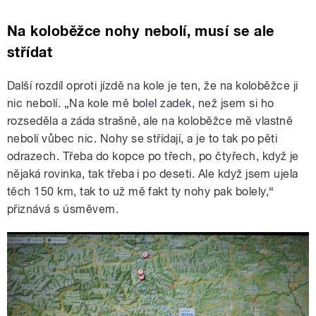
Na koloběžce nohy nebolí, musí se ale
střídat
Další rozdíl oproti jízdě na kole je ten, že na koloběžce ji
nic nebolí. „Na kole mě bolel zadek, než jsem si ho
rozseděla a záda strašně, ale na koloběžce mě vlastně
nebolí vůbec nic. Nohy se střídají, a je to tak po pěti
odrazech. Třeba do kopce po třech, po čtyřech, když je
nějaká rovinka, tak třeba i po deseti. Ale když jsem ujela
těch 150 km, tak to už mě fakt ty nohy pak bolely,“
přiznává s úsměvem.