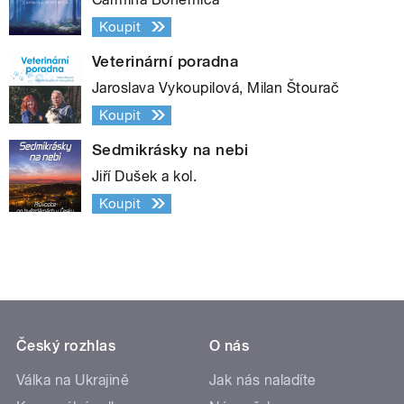
Koupit
Veterinární poradna
Jaroslava Vykoupilová, Milan Štourač
Koupit
Sedmikrásky na nebi
Jiří Dušek a kol.
Koupit
Český rozhlas
O nás
Válka na Ukrajině
Jak nás naladíte