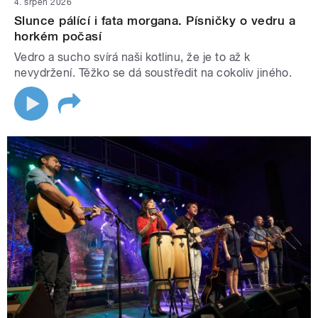
4. srpen 2026
Slunce pálící i fata morgana. Písničky o vedru a
horkém počasí
Vedro a sucho svírá naši kotlinu, že je to až k
nevydržení. Těžko se dá soustředit na cokoliv jiného.