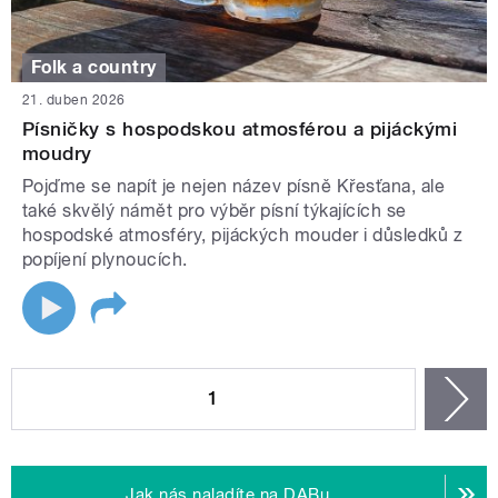
Folk a country
21. duben 2026
Písničky s hospodskou atmosférou a pijáckými
moudry
Pojďme se napít je nejen název písně Křesťana, ale
také skvělý námět pro výběr písní týkajících se
hospodské atmosféry, pijáckých mouder i důsledků z
popíjení plynoucích.
STRÁNKY
1
n
Jak nás naladíte na DABu