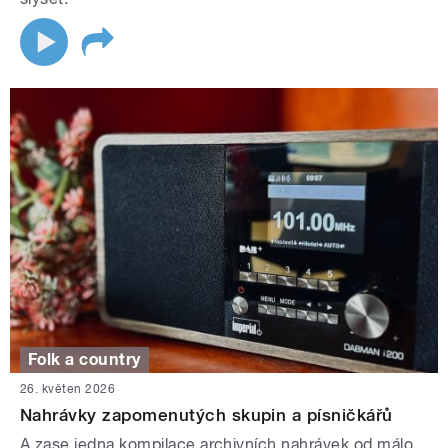
Folk a country
26. květen 2026
Nahrávky zapomenutých skupin a písničkářů
A zase jedna kompilace archivních nahrávek od málo