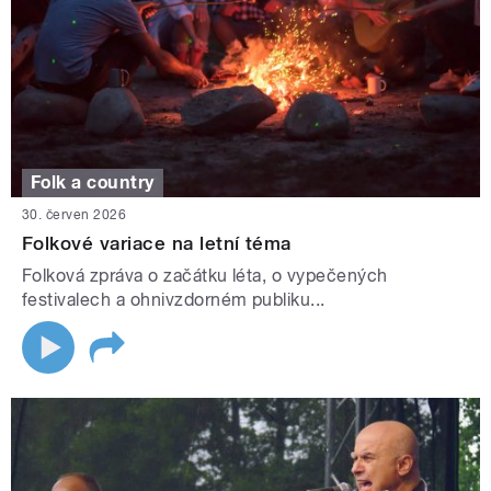
Folk a country
30. červen 2026
Folkové variace na letní téma
Folková zpráva o začátku léta, o vypečených
festivalech a ohnivzdorném publiku...