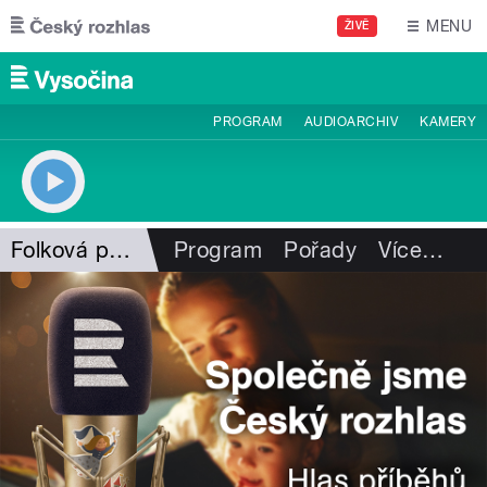
Přejít k hlavnímu obsahu
MENU
ŽIVĚ
PROGRAM
AUDIOARCHIV
KAMERY
Folková pohlazení
Program
Pořady
Více
…