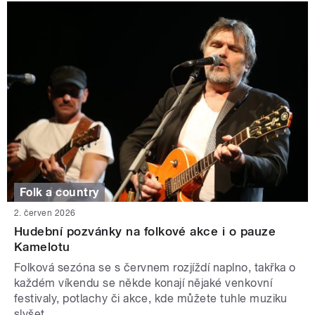
Folk a country
2. červen 2026
Hudební pozvánky na folkové akce i o pauze
Kamelotu
Folková sezóna se s červnem rozjíždí naplno, takřka o
každém víkendu se někde konají nějaké venkovní
festivaly, potlachy či akce, kde můžete tuhle muziku
slyšet.