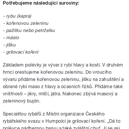
Potřebujeme následující suroviny:
- rybu (kapra)
- kořenovou zeleninu
- pažitku nebo petrželku
- máslo
- jíšku
- grilovací koření
Základem polévky je vývar z rybí hlavy a kostí. V druhém
hrnci orestujeme kořenovou zeleninu. Do vroucího
vývaru přidáme kořenovou zeleninu, jíšku na zahuštění a
obrané rybí maso z hlavy a ocasních řízků. Přidáme také
vnitřnosti – jikry, mlíčí, játra. Nakonec zbývá masový a
zeleninový bujón.
Specialitou rybářů z Místní organizace Českého
rybářského svazu v Humpolci je grilovací koření. „Dá to
polévce nádhernou barvu a také zvláštní chuť. Jí se asi