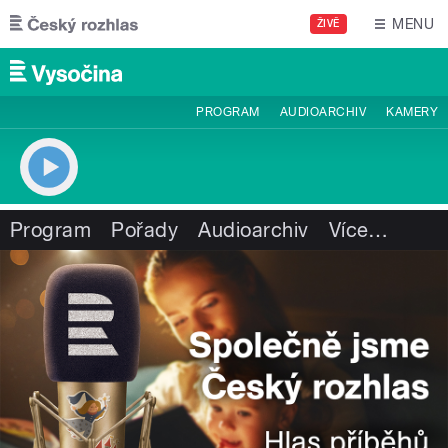
Přejít k hlavnímu obsahu
MENU
ŽIVĚ
PROGRAM
AUDIOARCHIV
KAMERY
Program
Pořady
Audioarchiv
Více
…