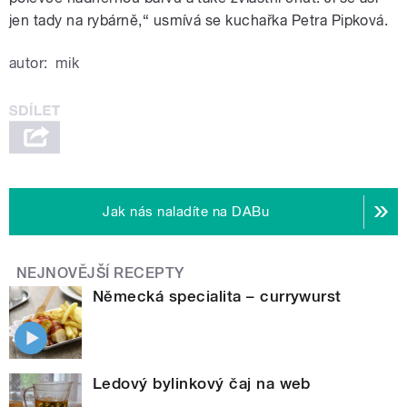
jen tady na rybárně,“ usmívá se kuchařka Petra Pipková.
autor:
mik
Jak nás naladíte na DABu
NEJNOVĚJŠÍ RECEPTY
Německá specialita – currywurst
Ledový bylinkový čaj na web