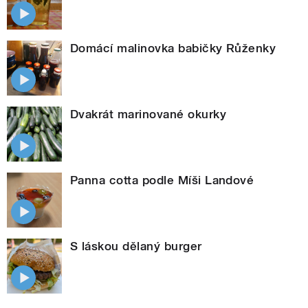
Domácí malinovka babičky Růženky
Dvakrát marinované okurky
Panna cotta podle Míši Landové
S láskou dělaný burger