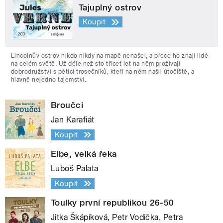
Tajuplný ostrov
Koupit
Lincolnův ostrov nikdo nikdy na mapě nenašel, a přece ho znají lidé
na celém světě. Už déle než sto třicet let na něm prožívají
dobrodružství s pěticí trosečníků, kteří na něm našli útočiště, a
hlavně nejedno tajemství.
Broučci
Jan Karafiát
Koupit
Elbe, velká řeka
Luboš Palata
Koupit
Toulky první republikou 26-50
Jitka Škápíková, Petr Vodička, Petra