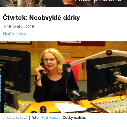
Čtvrtek: Neobvyklé dárky
19. květen 2016
Noční linka
Jitka Lukešová
|
foto:
Petr Kubala
,
Český rozhlas