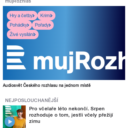
mujRozhlas
Hry a četby
Krimi
Pohádky
Pořady
Živé vysílání
Audiosvět Českého rozhlasu na jednom místě
NEJPOSLOUCHANĚJŠÍ
Pro včelaře léto nekončí. Srpen
rozhoduje o tom, jestli včely přežijí
zimu