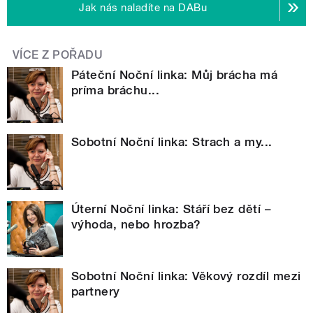
Jak nás naladíte na DABu
VÍCE Z POŘADU
Páteční Noční linka: Můj brácha má
príma bráchu...
Sobotní Noční linka: Strach a my...
Úterní Noční linka: Stáří bez dětí –
výhoda, nebo hrozba?
Sobotní Noční linka: Věkový rozdíl mezi
partnery