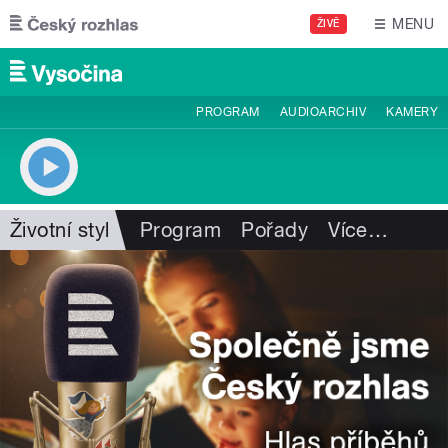
Přejít k hlavnímu obsahu
MENU
ŽIVĚ
PROGRAM
AUDIOARCHIV
KAMERY
Životní styl
Program
Pořady
Více
…