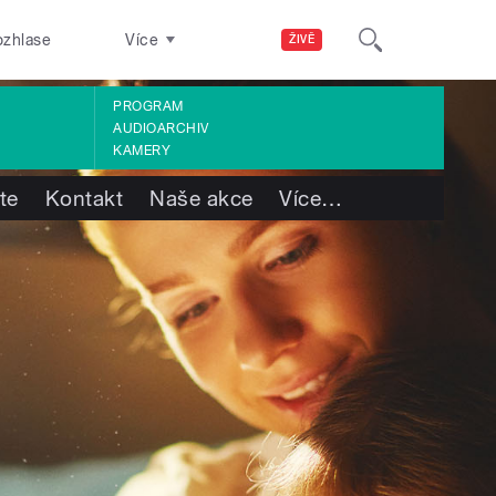
ozhlase
Více
ŽIVĚ
PROGRAM
AUDIOARCHIV
KAMERY
te
Kontakt
Naše akce
Více
…