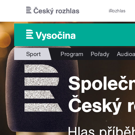
Přejít k hlavnímu obsahu
iRozhlas
Sport
Program
Pořady
Audioa