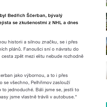
yl Bedřich Ščerban, bývalý
ejista se zkušenostmi z NHL a dnes
ou historii a silnou značku, se i přes
zních plánů. Fanoušci sní o návratu do
an, cesta zpět mezi elitu nebude rozhodně
rban jako výbornou, a to i přes
o se všechno, Pelhřimov zaslouží
to jednoduché. Báli jsme se, jestli to
sy jsme vlastně trávili v autobuse.“