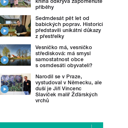
kniha odkrývá zapomenuté
příběhy
Sedmdesát pět let od
babických poprav. Historici
představili unikátní důkazy
z přestřelky
Vesničko má, vesničko
středisková: má smysl
samostatnost obce
s osmdesáti obyvateli?
Narodil se v Praze,
vystudoval v Německu, ale
duší je Jiří Vincenc
Slavíček malíř Žďárských
vrchů