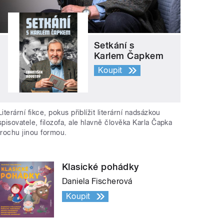
Setkání s
Karlem Čapkem
Koupit
Literární fikce, pokus přiblížit literární nadsázkou
spisovatele, filozofa, ale hlavně člověka Karla Čapka
trochu jinou formou.
Klasické pohádky
Daniela Fischerová
Koupit