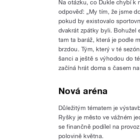
Na otázku, co Dukle chybí k n
odpověď: „My tím, že jsme do
pokud by existovalo sportovn
dvakrát zpátky byli. Bohužel e
tam ta baráž, která je podle
brzdou. Tým, který v té sezón
šanci a ještě s výhodou do té
začíná hrát doma s časem na 
Nová aréna
Důležitým tématem je výstavb
Ryšky je město ve vážném jed
se finančně podílel na provoz
polovině května.