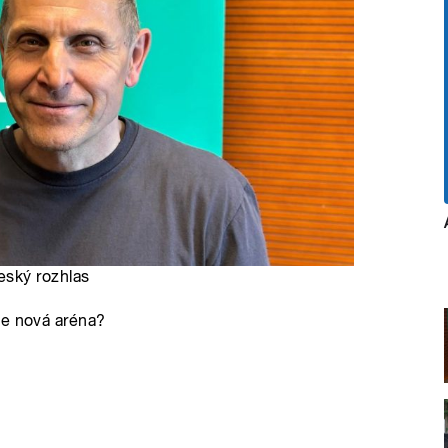
eský rozhlas
se nová aréna?