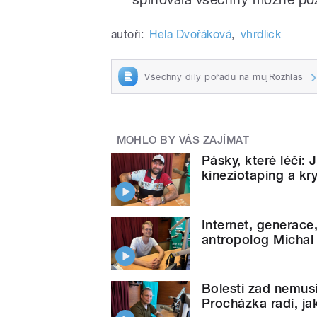
autoři:
Hela Dvořáková
,
vhrdlick
Všechny díly pořadu na mujRozhlas
MOHLO BY VÁS ZAJÍMAT
Pásky, které léčí: 
kineziotaping a kr
Internet, generace
antropolog Michal
Bolesti zad nemusí
Procházka radí, jak