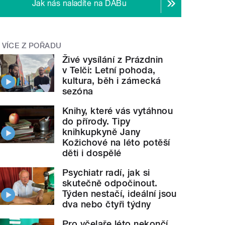
Jak nás naladíte na DABu
VÍCE Z POŘADU
Živé vysílání z Prázdnin
v Telči: Letní pohoda,
kultura, běh i zámecká
sezóna
Knihy, které vás vytáhnou
do přírody. Tipy
knihkupkyně Jany
Kožichové na léto potěší
děti i dospělé
Psychiatr radí, jak si
skutečně odpočinout.
Týden nestačí, ideální jsou
dva nebo čtyři týdny
Pro včelaře léto nekončí.