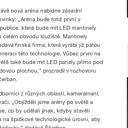
rávě nová aréna nabídne zásadní
ovinky:
„Aréna b
ude totiž první v
epublice, která bude mít LED mantinely
o celém obvodu kluziště. Mantinely
odává finská firma, která vyrábí již pátou
eneraci této technologie. Vůbec první na
větě také bude mít LED panely přímo pod
edovou plochou," prozradil v rozhovoru
čerban.
 odborníci z různých oblastí, kameramani,
vači. „Objížděli jsme arény po světě a
se, co by udělali jinak, kdyby stavěli
 na špičkové technologické úrovni, aby
žadavky,“ dodává Ščerban.