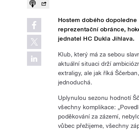
Hostem dobého dopoledne b
reprezentační obránce, hok
jednatel HC Dukla Jihlava.
Klub, který má za sebou slavn
aktuální situaci drží ambició
extraligy, ale jak říká Ščerb
jednoduchá.
Uplynulou sezonu hodnotí Šče
všechny komplikace: „Povedl
poděkování za zázemí, nebylo 
vůbec přežijeme, všechny zápa