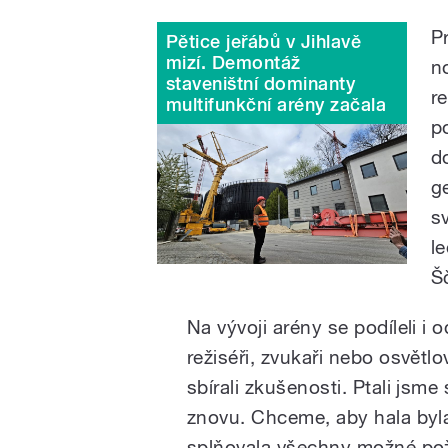
P
Pětice jeřábů v Jihlavě
mizí. Demontáž
n
staveništní dominanty
r
multifunkční arény začala
p
d
g
s
l
Š
Na vývoji arény se podíleli i
režiséři, zvukaři nebo osvětlo
sbírali zkušenosti. Ptali jsme 
znovu. Chceme, aby hala byla
splňovala všechny možné po