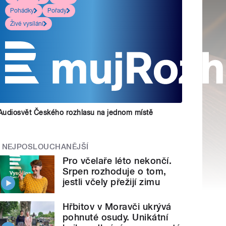
Pohádky
Pořady
Živé vysílání
Audiosvět Českého rozhlasu na jednom místě
NEJPOSLOUCHANĚJŠÍ
Pro včelaře léto nekončí.
Srpen rozhoduje o tom,
jestli včely přežijí zimu
Hřbitov v Moravči ukrývá
pohnuté osudy. Unikátní