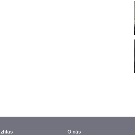
zhlas
O nás