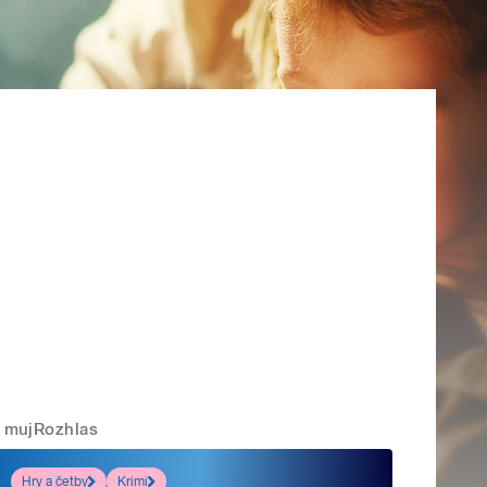
mujRozhlas
Hry a četby
Krimi