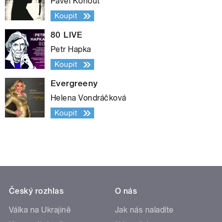
Pavel Kohout
Koupit
80 LIVE
Petr Hapka
Koupit
Evergreeny
Helena Vondráčková
Koupit
Český rozhlas
O nás
Válka na Ukrajině
Jak nás naladíte