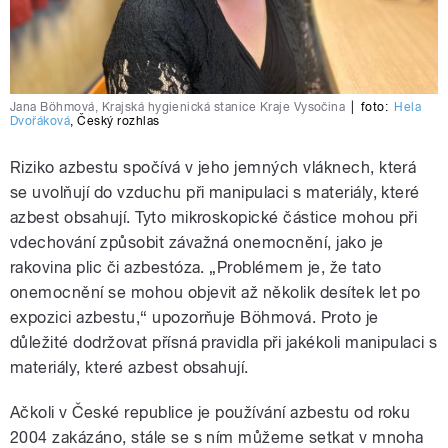
Jana Böhmová, Krajská hygienická stanice Kraje Vysočina
|
foto:
Hela
Dvořáková
,
Český rozhlas
Riziko azbestu spočívá v jeho jemných vláknech, která
se uvolňují do vzduchu při manipulaci s materiály, které
azbest obsahují. Tyto mikroskopické částice mohou při
vdechování způsobit závažná onemocnění, jako je
rakovina plic či azbestóza. „Problémem je, že tato
onemocnění se mohou objevit až několik desítek let po
expozici azbestu,“ upozorňuje Böhmová. Proto je
důležité dodržovat přísná pravidla při jakékoli manipulaci s
materiály, které azbest obsahují.
Ačkoli v České republice je používání azbestu od roku
2004 zakázáno, stále se s ním můžeme setkat v mnoha