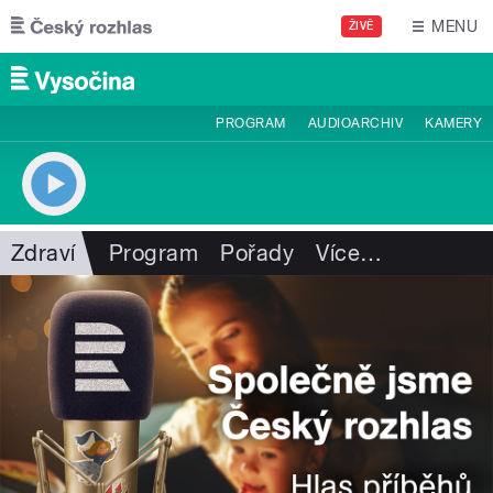
Přejít k hlavnímu obsahu
MENU
ŽIVĚ
PROGRAM
AUDIOARCHIV
KAMERY
Zdraví
Program
Pořady
Více
…