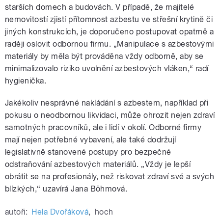
starších domech a budovách. V případě, že majitelé
nemovitostí zjistí přítomnost azbestu ve střešní krytině či
jiných konstrukcích, je doporučeno postupovat opatrně a
raději oslovit odbornou firmu. „Manipulace s azbestovými
materiály by měla být prováděna vždy odborně, aby se
minimalizovalo riziko uvolnění azbestových vláken,“ radí
hygienička.
Jakékoliv nesprávné nakládání s azbestem, například při
pokusu o neodbornou likvidaci, může ohrozit nejen zdraví
samotných pracovníků, ale i lidí v okolí. Odborné firmy
mají nejen potřebné vybavení, ale také dodržují
legislativně stanovené postupy pro bezpečné
odstraňování azbestových materiálů. „Vždy je lepší
obrátit se na profesionály, než riskovat zdraví své a svých
blízkých,“ uzavírá Jana Böhmová.
autoři:
Hela Dvořáková
,
hoch