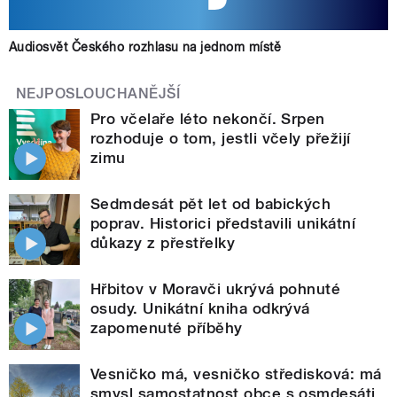
Audiosvět Českého rozhlasu na jednom místě
NEJPOSLOUCHANĚJŠÍ
Pro včelaře léto nekončí. Srpen
rozhoduje o tom, jestli včely přežijí
zimu
Sedmdesát pět let od babických
poprav. Historici představili unikátní
důkazy z přestřelky
Hřbitov v Moravči ukrývá pohnuté
osudy. Unikátní kniha odkrývá
zapomenuté příběhy
Vesničko má, vesničko středisková: má
smysl samostatnost obce s osmdesáti