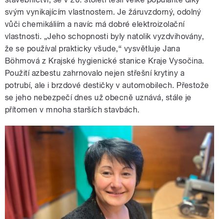
svým vynikajícím vlastnostem. Je žáruvzdorný, odolný
vůči chemikáliím a navíc má dobré elektroizolační
vlastnosti. „Jeho schopnosti byly natolik vyzdvihovány,
že se používal prakticky všude,“ vysvětluje Jana
Böhmová z Krajské hygienické stanice Kraje Vysočina.
Použití azbestu zahrnovalo nejen střešní krytiny a
potrubí, ale i brzdové destičky v automobilech. Přestože
se jeho nebezpečí dnes už obecně uznává, stále je
přítomen v mnoha starších stavbách.