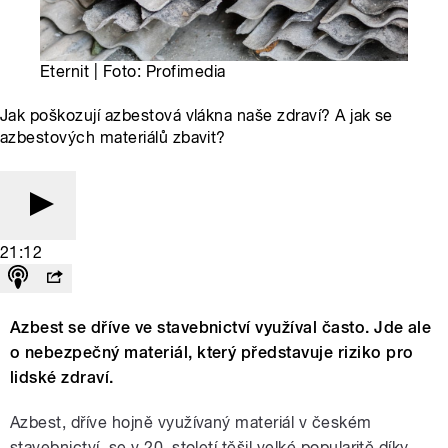
Eternit | Foto: Profimedia
Jak poškozují azbestová vlákna naše zdraví? A jak se
azbestových materiálů zbavit?
21:12
Azbest se dříve ve stavebnictví využíval často. Jde ale
o nebezpečný materiál, který představuje riziko pro
lidské zdraví.
Azbest, dříve hojně využívaný materiál v českém
stavebnictví, se v 20. století těšil velké popularitě díky