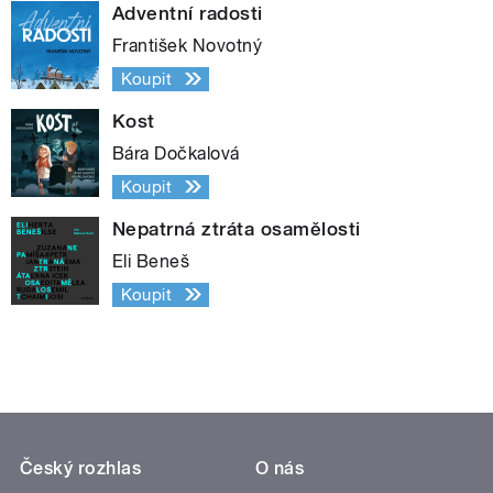
Adventní radosti
František Novotný
Koupit
Kost
Bára Dočkalová
Koupit
Nepatrná ztráta osamělosti
Eli Beneš
Koupit
Český rozhlas
O nás