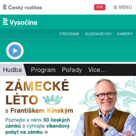
Přejít k hlavnímu obsahu
MENU
ŽIVĚ
PROGRAM
AUDIOARCHIV
KAMERY
Hudba
Program
Pořady
Více
…