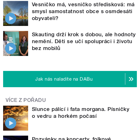
Vesničko má, vesničko středisková: má
smysl samostatnost obce s osmdesáti
obyvateli?
Skauting drží krok s dobou, ale hodnoty
nemění. Děti se učí spolupráci i životu
bez mobilů
Jak nás naladíte na DABu
VÍCE Z POŘADU
Slunce pálící i fata morgana. Písničky
o vedru a horkém počasí
Pozvánky na koncerty, folkové