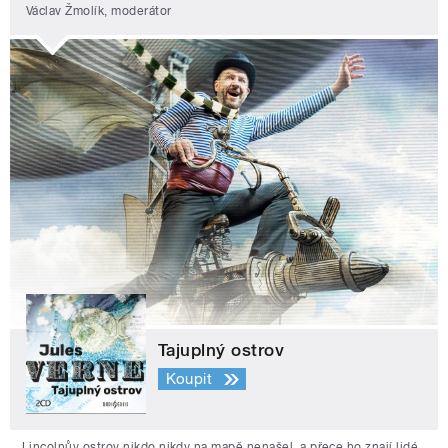
Václav Žmolík, moderátor
Tajuplný ostrov
Koupit
Lincolnův ostrov nikdo nikdy na mapě nenašel, a přece ho znají lidé