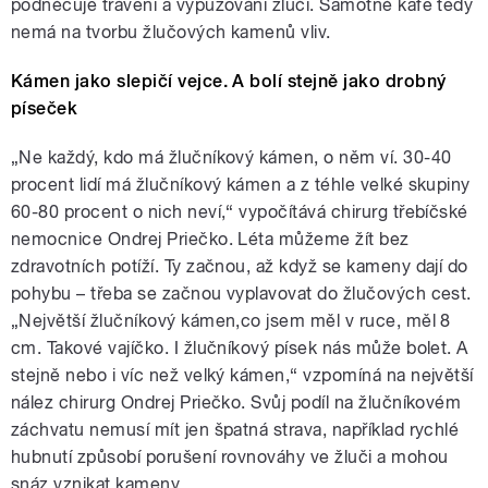
podněcuje trávení a vypuzování žluči. Samotné kafe tedy
nemá na tvorbu žlučových kamenů vliv.
Kámen jako slepičí vejce. A bolí stejně jako drobný
píseček
„Ne každý, kdo má žlučníkový kámen, o něm ví. 30-40
procent lidí má žlučníkový kámen a z téhle velké skupiny
60-80 procent o nich neví,“ vypočítává chirurg třebíčské
nemocnice Ondrej Priečko. Léta můžeme žít bez
zdravotních potíží. Ty začnou, až když se kameny dají do
pohybu – třeba se začnou vyplavovat do žlučových cest.
„Největší žlučníkový kámen,co jsem měl v ruce, měl 8
cm. Takové vajíčko. I žlučníkový písek nás může bolet. A
stejně nebo i víc než velký kámen,“ vzpomíná na největší
nález chirurg Ondrej Priečko. Svůj podíl na žlučníkovém
záchvatu nemusí mít jen špatná strava, například rychlé
hubnutí způsobí porušení rovnováhy ve žluči a mohou
snáz vznikat kameny.