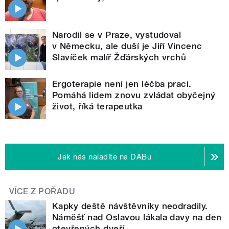
Narodil se v Praze, vystudoval
v Německu, ale duší je Jiří Vincenc
Slavíček malíř Žďárských vrchů
Ergoterapie není jen léčba prací.
Pomáhá lidem znovu zvládat obyčejný
život, říká terapeutka
Jak nás naladíte na DABu
VÍCE Z POŘADU
Kapky deště návštěvníky neodradily.
Náměšť nad Oslavou lákala davy na den
otevřených dveří