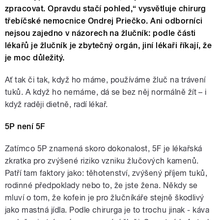
zpracovat. Opravdu stačí pohled,“ vysvětluje chirurg
třebíčské nemocnice Ondrej Priečko. Ani odborníci
nejsou zajedno v názorech na žlučník: podle části
lékařů je žlučník je zbytečný orgán, jiní lékaři říkají, že
je moc důležitý.
Ať tak či tak, když ho máme, používáme žluč na trávení
tuků. A když ho nemáme, dá se bez něj normálně žít – i
když raději dietně, radí lékař.
5P není 5F
Zatímco 5P znamená skoro dokonalost, 5F je lékařská
zkratka pro zvýšené riziko vzniku žlučových kamenů.
Patří tam faktory jako: těhotenství, zvýšený příjem tuků,
rodinné předpoklady nebo to, že jste žena. Někdy se
mluví o tom, že kofein je pro žlučníkáře stejně škodlivý
jako mastná jídla. Podle chirurga je to trochu jinak - káva