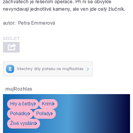
záchvatech je řešením operace. Při ní se obvykle
nevyndavají jednotlivé kameny, ale ven jde celý žlučník.
autor:
Petra Emmerová
Všechny díly pořadu na mujRozhlas
mujRozhlas
Hry a četby
Krimi
Pohádky
Pořady
Živé vysílání