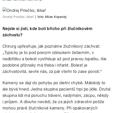
Ondrej Priečko, lékař
|
foto:
Milan Kopecký
Nejste si jisti, kde bolí břicho při žlučníkovém
záchvatu?
Chirurg upřesňuje, jak poznáme žlučníkový záchvat:
„Typicky je to pod pravým obloukem žeberním, v
nadbřišku a bolest vystřeluje až pod pravou lopatku. Ale
podobné příznaky má třeba i infarkt. Bolest je
záchvatovitá, sevře nás, za pár vteřin to zase povolí.“
Kameny se dají do pohybu po dietní chybě. Málokdy to
ale bývá hned. Jedna skupina pacientů trpí po jídle. Druhá
skupina lidí má poruchu trávení, nadýmání, zácpu, někdy
i průjem. A dlouho nevědí, že za jejich zdravotní potíže
mohou právě žlučníkové kameny. Při opakovaných