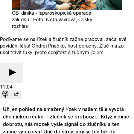
OB klinika - laparoskopická operace
žaludku | Foto: Iveta Vávrová, Český
rozhlas
Podíváme se na řízek a žlučník začne pracoval, začal své
povídání lékař Ondrej Priečko, host poradny. Žluč má za
úkol trávit tuky, proto spojitost s tučným jídlem
11:04
Už jen pohled na smažený řízek v našem těle vyvolá
chemickou reakci – žlučník se probouzí. „Když vidíme
dobrotu, náš mozek vyšle signál do žlučníku a ten
začne vypuzovat žluč do střev, aby se ten tuk dal