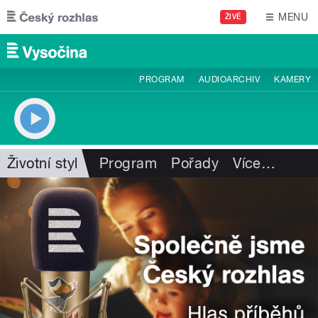
Přejít k hlavnímu obsahu
MENU
ŽIVĚ
PROGRAM
AUDIOARCHIV
KAMERY
Životní styl
Program
Pořady
Více
…