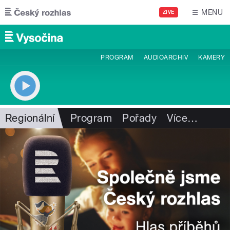
Přejít k hlavnímu obsahu
MENU
ŽIVĚ
PROGRAM
AUDIOARCHIV
KAMERY
Regionální
Program
Pořady
Více
…