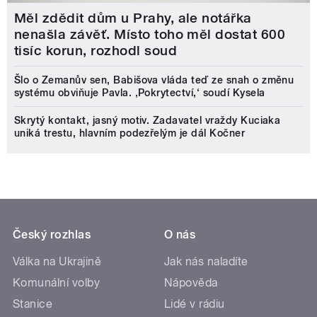
Měl zdědit dům u Prahy, ale notářka
nenašla závěť. Místo toho měl dostat 600
tisíc korun, rozhodl soud
Šlo o Zemanův sen, Babišova vláda teď ze snah o změnu
systému obviňuje Pavla. ‚Pokrytectví,‘ soudí Kysela
Skrytý kontakt, jasný motiv. Zadavatel vraždy Kuciaka
uniká trestu, hlavním podezřelým je dál Kočner
Český rozhlas
O nás
Válka na Ukrajině
Jak nás naladíte
Komunální volby
Nápověda
Stanice
Lidé v rádiu