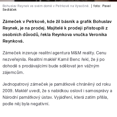
Bohuslav Reynek ve svém domě v Petrkově na Vysočině.
|
foto:
Pavel
Sedláček
Zámeček v Petrkově, kde žil básník a grafik Bohuslav
Reynek, je na prodej. Majitelé k prodeji přistoupili z
osobních důvodů, řekla Reynkova vnučka Veronika
Reynková.
Zámeček inzeruje realitní agentura M&M reality. Cenu
nezveřejnila. Realitní makléř Kamil Benc řekl, že ji po
dohodě s prodávajícími bude sdělovat jen vážným
zájemcům.
Jednopatrový zámeček je památkově chráněný od roku
2009. Makléř uvedl, že s nabídkou oslovil i samosprávy a
Národní památkový ústav. Vyjádření, která zatím přišla,
podle něj byla negativní.