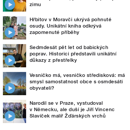
zimu
Hřbitov v Moravči ukrývá pohnuté
osudy. Unikátní kniha odkrývá
zapomenuté příběhy
Sedmdesát pět let od babických
poprav. Historici představili unikátní
důkazy z přestřelky
Vesničko má, vesničko středisková: má
smysl samostatnost obce s osmdesáti
obyvateli?
Narodil se v Praze, vystudoval
v Německu, ale duší je Jiří Vincenc
Slavíček malíř Žďárských vrchů