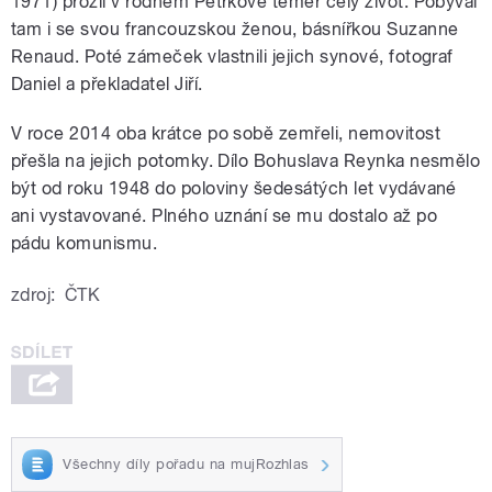
1971) prožil v rodném Petrkově téměř celý život. Pobýval
tam i se svou francouzskou ženou, básnířkou Suzanne
Renaud. Poté zámeček vlastnili jejich synové, fotograf
Daniel a překladatel Jiří.
V roce 2014 oba krátce po sobě zemřeli, nemovitost
přešla na jejich potomky. Dílo Bohuslava Reynka nesmělo
být od roku 1948 do poloviny šedesátých let vydávané
ani vystavované. Plného uznání se mu dostalo až po
pádu komunismu.
zdroj:
ČTK
Všechny díly pořadu na mujRozhlas