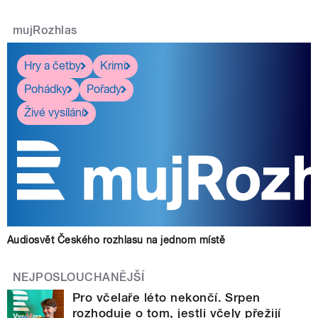
mujRozhlas
Hry a četby
Krimi
Pohádky
Pořady
Živé vysílání
Audiosvět Českého rozhlasu na jednom místě
NEJPOSLOUCHANĚJŠÍ
Pro včelaře léto nekončí. Srpen
rozhoduje o tom, jestli včely přežijí