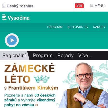
Přejít k hlavnímu obsahu
MENU
ŽIVĚ
PROGRAM
AUDIOARCHIV
KAMERY
Regionální
Program
Pořady
Více
…