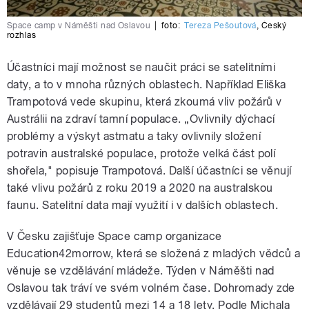
Space camp v Náměšti nad Oslavou
|
foto:
Tereza Pešoutová
,
Český
rozhlas
Účastníci mají možnost se naučit práci se satelitními
daty, a to v mnoha různých oblastech. Například Eliška
Trampotová vede skupinu, která zkoumá vliv požárů v
Austrálii na zdraví tamní populace. „Ovlivnily dýchací
problémy a výskyt astmatu a taky ovlivnily složení
potravin australské populace, protože velká část polí
shořela," popisuje Trampotová. Další účastníci se věnují
také vlivu požárů z roku 2019 a 2020 na australskou
faunu. Satelitní data mají využití i v dalších oblastech.
V Česku zajišťuje Space camp organizace
Education42morrow, která se složená z mladých vědců a
věnuje se vzdělávání mládeže. Týden v Náměšti nad
Oslavou tak tráví ve svém volném čase. Dohromady zde
vzdělávají 29 studentů mezi 14 a 18 lety. Podle Michala