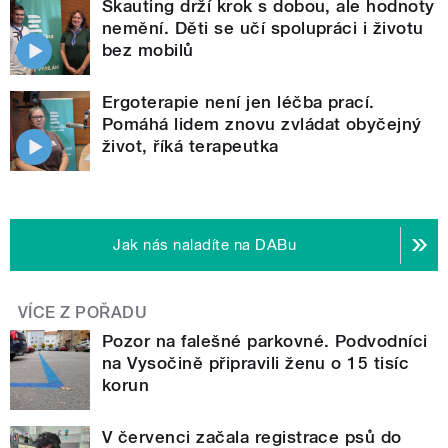
Skauting drží krok s dobou, ale hodnoty
nemění. Děti se učí spolupráci i životu
bez mobilů
Ergoterapie není jen léčba prací.
Pomáhá lidem znovu zvládat obyčejný
život, říká terapeutka
Jak nás naladíte na DABu
VÍCE Z POŘADU
Pozor na falešné parkovné. Podvodníci
na Vysočině připravili ženu o 15 tisíc
korun
V červenci začala registrace psů do