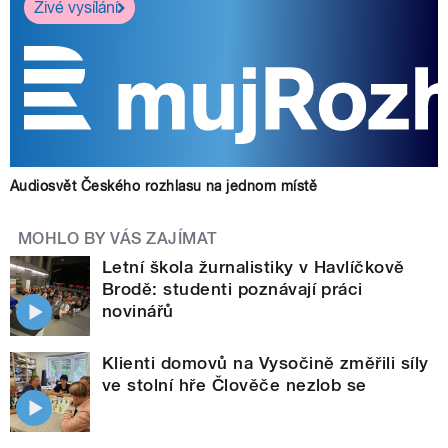
Živé vysílání
Audiosvět Českého rozhlasu na jednom místě
MOHLO BY VÁS ZAJÍMAT
Letní škola žurnalistiky v Havlíčkově
Brodě: studenti poznávají práci
novinářů
Klienti domovů na Vysočině změřili síly
ve stolní hře Člověče nezlob se