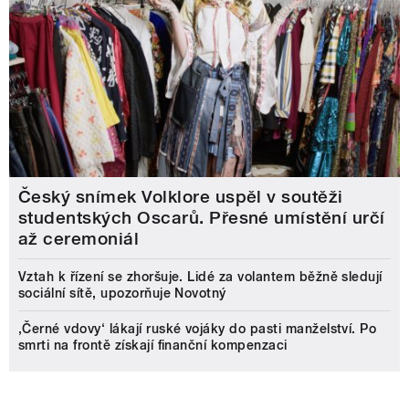
Český snímek Volklore uspěl v soutěži
studentských Oscarů. Přesné umístění určí
až ceremoniál
Vztah k řízení se zhoršuje. Lidé za volantem běžně sledují
sociální sítě, upozorňuje Novotný
‚Černé vdovy‘ lákají ruské vojáky do pasti manželství. Po
smrti na frontě získají finanční kompenzaci