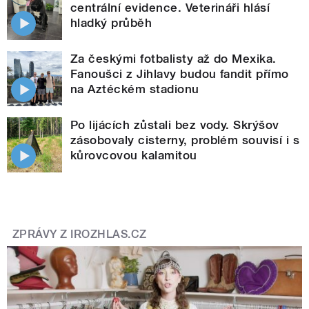
centrální evidence. Veterináři hlásí
hladký průběh
Za českými fotbalisty až do Mexika.
Fanoušci z Jihlavy budou fandit přímo
na Aztéckém stadionu
Po lijácích zůstali bez vody. Skrýšov
zásobovaly cisterny, problém souvisí i s
kůrovcovou kalamitou
ZPRÁVY Z IROZHLAS.CZ