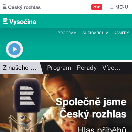
Přejít k hlavnímu obsahu
MENU
ŽIVĚ
PROGRAM
AUDIOARCHIV
KAMERY
Z našeho vysílání
Program
Pořady
Více
…