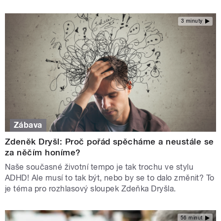
3 minuty
Zábava
Zdeněk Dryšl: Proč pořád spěcháme a neustále se
za něčím honíme?
Naše současné životní tempo je tak trochu ve stylu
ADHD! Ale musí to tak být, nebo by se to dalo změnit? To
je téma pro rozhlasový sloupek Zdeňka Dryšla.
56 minut