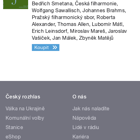
Bedřich Smetana, Česká filharmonie,
Wolfgang Sawallisch, Johannes Brahms,
Pražský filharmonický sbor, Roberta
Alexander, Thomas Allen, Lubomír Mátl,
Erich Leinsdorf, Miroslav Mareš, Jaroslav
Vašíček, Jan Málek, Zbyněk Matějů
Koupit
Český rozhlas
O nás
Válka na Ukrajině
Jak nás naladíte
Komunální volby
Nápověda
Stanice
Lidé v rádiu
eShop
Kariéra