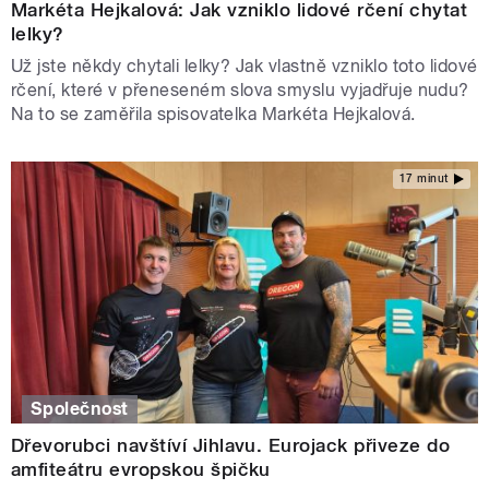
Markéta Hejkalová: Jak vzniklo lidové rčení chytat
lelky?
Už jste někdy chytali lelky? Jak vlastně vzniklo toto lidové
rčení, které v přeneseném slova smyslu vyjadřuje nudu?
Na to se zaměřila spisovatelka Markéta Hejkalová.
17 minut
Společnost
Dřevorubci navštíví Jihlavu. Eurojack přiveze do
amfiteátru evropskou špičku