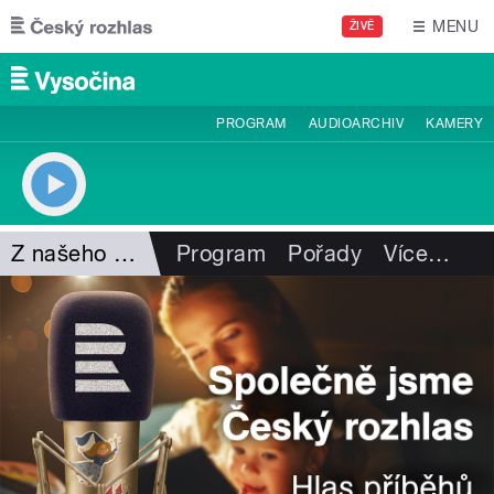
Přejít k hlavnímu obsahu
MENU
ŽIVĚ
PROGRAM
AUDIOARCHIV
KAMERY
Z našeho vysílání
Program
Pořady
Více
…