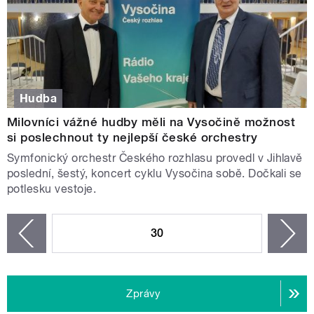
Hudba
Milovníci vážné hudby měli na Vysočině možnost
si poslechnout ty nejlepší české orchestry
Symfonický orchestr Českého rozhlasu provedl v Jihlavě
poslední, šestý, koncert cyklu Vysočina sobě. Dočkali se
potlesku vestoje.
STRÁNKY
30
n
zí
Zprávy