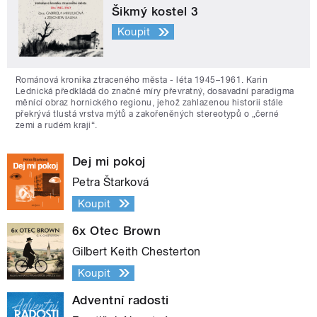
Šikmý kostel 3
Koupit
Románová kronika ztraceného města - léta 1945–1961. Karin
Lednická předkládá do značné míry převratný, dosavadní paradigma
měnící obraz hornického regionu, jehož zahlazenou historii stále
překrývá tlustá vrstva mýtů a zakořeněných stereotypů o „černé
zemi a rudém kraji“.
Dej mi pokoj
Petra Štarková
Koupit
6x Otec Brown
Gilbert Keith Chesterton
Koupit
Adventní radosti