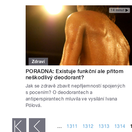
14 minut
Zdraví
PORADNA: Existuje funkční ale přitom
neškodlivý deodorant?
Jak se zdravě zbavit nepříjemností spojených
s pocením? O deodorantech a
antiperspirantech mluvila ve vysílání Ivana
Pólová.
STRÁNKY
…
1311
1312
1313
1314
 první
‹ předchozí