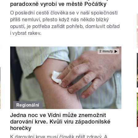
paradoxně vyrobí ve městě Počátky
O poslední cestě člověka se v naší společnosti
příliš nemluví, přesto když nás někdo blízký
opustí, je potřeba zařídit pohřeb, domluvit obřad
i vybrat rakev.
2 minuty
Regionální
Jedna noc ve Vídni může znemožnit
darování krve. Kvůli viru západonilské
horečky
K darování krve musí člověk přijít zdravý. A