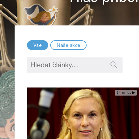
Vše
Naše akce
24 minut