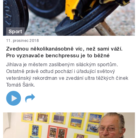
Sport
11. prosinec 2018
Zvednou několikanásobně víc, než sami váží.
Pro vyznavače benchpressu je to běžné
Jihlava je městem zaslíbeným siláckým sportům.
Ostatně právě odtud pochází i úřadující světový
veteránský rekordman ve zvedání ultra těžkých činek
Tomáš Šárik.