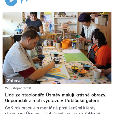
Zábava
29. listopad 2018
Lidé ze stacionáře Úsměv malují krásné obrazy.
Uspořádali z nich výstavu v třebíčské galerii
Celý rok pracuje s mentálně postiženými klienty
stacionáře Úsměv v Třebíči výtvarnice ze Základní