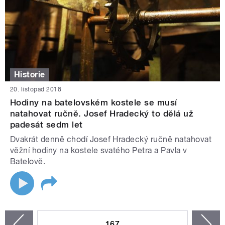
Historie
20. listopad 2018
Hodiny na batelovském kostele se musí
natahovat ručně. Josef Hradecký to dělá už
padesát sedm let
Dvakrát denně chodí Josef Hradecký ručně natahovat
věžní hodiny na kostele svatého Petra a Pavla v
Batelově.
STRÁNKY
167
n
zí