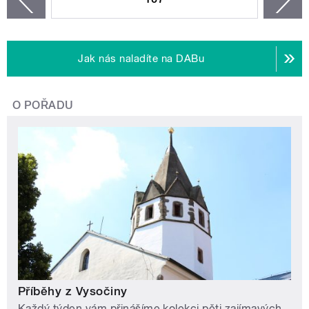
Jak nás naladíte na DABu
O POŘADU
Příběhy z Vysočiny
Každý týden vám přinášíme kolekci pěti zajímavých