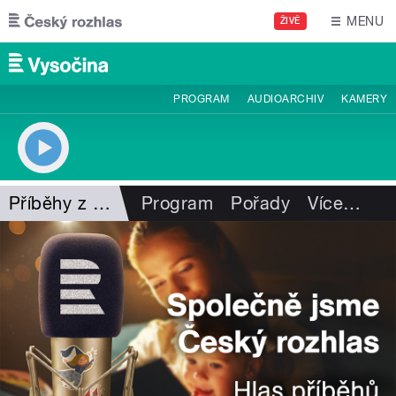
Přejít k hlavnímu obsahu
MENU
ŽIVĚ
PROGRAM
AUDIOARCHIV
KAMERY
Příběhy z Vysočiny
Program
Pořady
Více
…