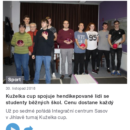
Sport
30. listopad 2018
Kuželka cup spojuje hendikepované lidi se
studenty běžných škol. Cenu dostane každý
Už po sedmé pořádá Integrační centrum Sasov
v Jihlavě turnaj Kuželka cup.