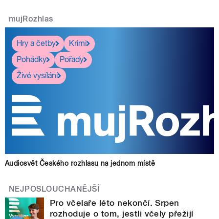
mujRozhlas
Hry a četby
Krimi
Pohádky
Pořady
Živé vysílání
Audiosvět Českého rozhlasu na jednom místě
NEJPOSLOUCHANĚJŠÍ
Pro včelaře léto nekončí. Srpen
rozhoduje o tom, jestli včely přežijí