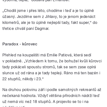
„Chodili jsme i přes léto, chodíme i teď a je to úplně
úžasný. Jezdíme sem z Jihlavy, to je jenom jedenáct
kilometrů, ale je to úplně nejlepší tady, fakt super,“ do
třetice chválí paní Dagmar.
Paradox - kůrovec
Přehled na koupališti má Emilie Patiová, která sedí
v pokladně. „Vzhledem k tomu, že bohužel kvůli kůrovci
tady pokáceli spoustu stromů, tak se sem zase opírá
slunce už od rána a je tady tepleji. Ráno má ten bazén i
22 stupňů, někdy i 23.“
Na druhou polovinu září i podle samotných rekreantů až
nečekaná hodnota. Vždyť většina přírodních nádrží teď
už nemá víc než 18 stupňů. A projevilo se to i na