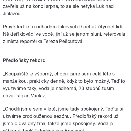
zavřela už na konci srpna, to se ale netýká Luk nad
Jihlavou.
Právě teď je tu odhadem takových třicet až čtyřicet lidí.
Někteří dovádí ve vodě, jiní už se jenom sluní, referovala
z místa reportérka Tereza Pešoutová.
Předloňský rekord
„Koupaliště je výborný, chodili jsme sem celé léto s
manželkou, prakticky denně, když to bylo možný. Teď to
využíváme taky, voda je nádherná, 23 stupňů tuším,“
chválí si pan Václav.
„Chodili jsme sem v létě, jsme tady spokojený. Teďka si
užíváme prodlouženou sezónu. Předloňský rekord už
jsme o dva dny trhli, takže jsme spokojený. Voda je
výborná, teplá,“ dodává pan Emanuel.