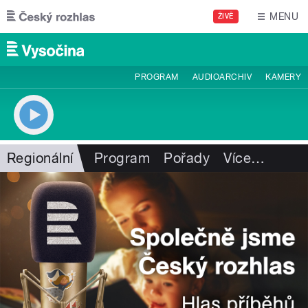
Přejít k hlavnímu obsahu
MENU
ŽIVĚ
PROGRAM
AUDIOARCHIV
KAMERY
Regionální
Program
Pořady
Více
…