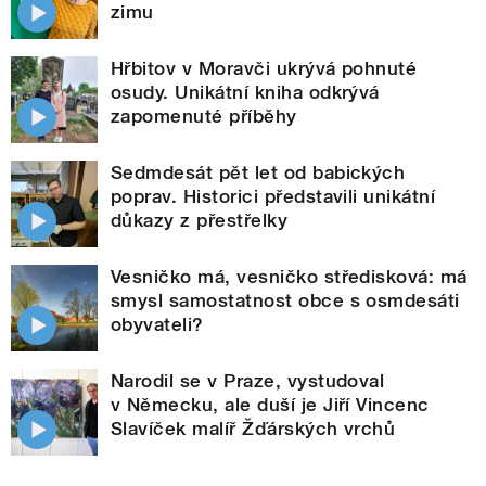
zimu
Hřbitov v Moravči ukrývá pohnuté
osudy. Unikátní kniha odkrývá
zapomenuté příběhy
Sedmdesát pět let od babických
poprav. Historici představili unikátní
důkazy z přestřelky
Vesničko má, vesničko středisková: má
smysl samostatnost obce s osmdesáti
obyvateli?
Narodil se v Praze, vystudoval
v Německu, ale duší je Jiří Vincenc
Slavíček malíř Žďárských vrchů