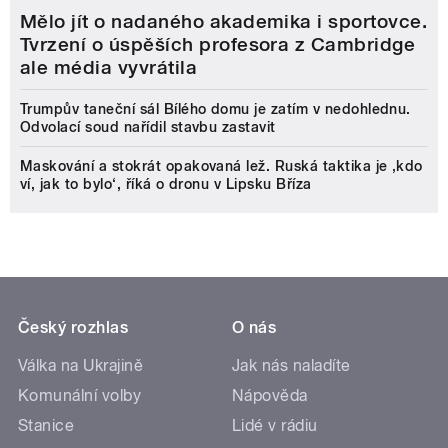
Mělo jít o nadaného akademika i sportovce.
Tvrzení o úspěších profesora z Cambridge
ale média vyvrátila
Trumpův taneční sál Bílého domu je zatím v nedohlednu.
Odvolací soud nařídil stavbu zastavit
Maskování a stokrát opakovaná lež. Ruská taktika je ‚kdo
ví, jak to bylo‘, říká o dronu v Lipsku Bříza
Český rozhlas
O nás
Válka na Ukrajině
Jak nás naladíte
Komunální volby
Nápověda
Stanice
Lidé v rádiu