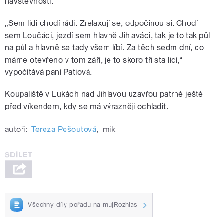
návštěvnosti.
„Sem lidi chodí rádi. Zrelaxují se, odpočinou si. Chodí
sem Loučáci, jezdí sem hlavně Jihlaváci, tak je to tak půl
na půl a hlavně se tady všem líbí. Za těch sedm dní, co
máme otevřeno v tom září, je to skoro tři sta lidí,“
vypočítává paní Patiová.
Koupaliště v Lukách nad Jihlavou uzavřou patrně ještě
před víkendem, kdy se má výrazněji ochladit.
autoři:
Tereza Pešoutová
,
mik
Všechny díly pořadu na mujRozhlas