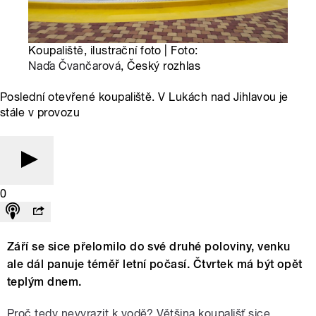
Koupaliště, ilustrační foto | Foto:
Naďa Čvančarová
, Český rozhlas
Poslední otevřené koupaliště. V Lukách nad Jihlavou je
stále v provozu
0
Září se sice přelomilo do své druhé poloviny, venku
ale dál panuje téměř letní počasí. Čtvrtek má být opět
teplým dnem.
Proč tedy nevyrazit k vodě? Většina koupališť sice