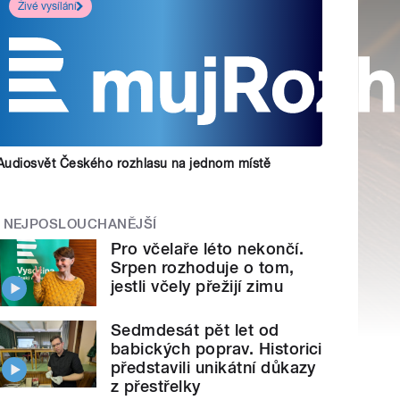
Živé vysílání
Audiosvět Českého rozhlasu na jednom místě
NEJPOSLOUCHANĚJŠÍ
Pro včelaře léto nekončí.
Srpen rozhoduje o tom,
jestli včely přežijí zimu
Sedmdesát pět let od
babických poprav. Historici
představili unikátní důkazy
z přestřelky