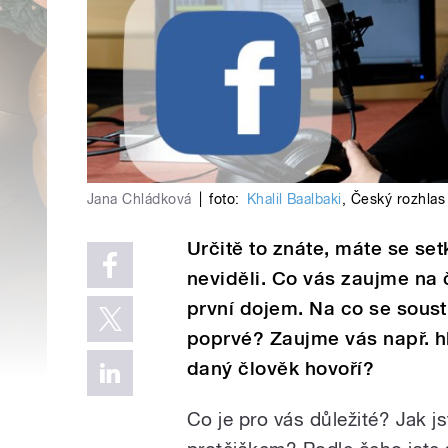
Jana Chládková
|
foto:
Khalil Baalbaki
,
Český rozhlas
Určitě to znáte, máte se se
neviděli. Co vás zaujme na č
první dojem. Na co se soust
poprvé? Zaujme vás např. hl
daný člověk hovoří?
Co je pro vás důležité? Jak j