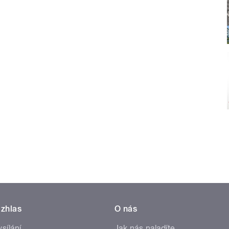
zhlas
O nás
ysílání
Jak nás naladíte