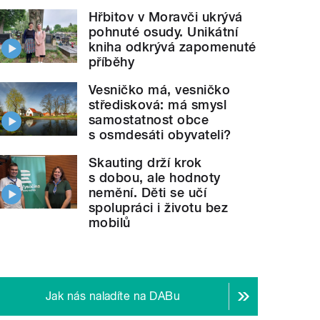
Hřbitov v Moravči ukrývá
pohnuté osudy. Unikátní
kniha odkrývá zapomenuté
příběhy
Vesničko má, vesničko
středisková: má smysl
samostatnost obce
s osmdesáti obyvateli?
Skauting drží krok
s dobou, ale hodnoty
nemění. Děti se učí
spolupráci i životu bez
mobilů
Jak nás naladíte na DABu