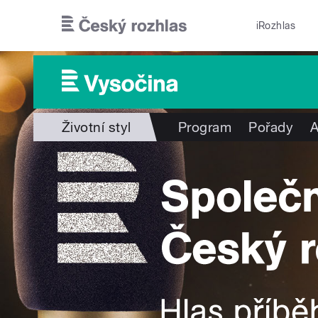
Přejít k hlavnímu obsahu
iRozhlas
Životní styl
Program
Pořady
A