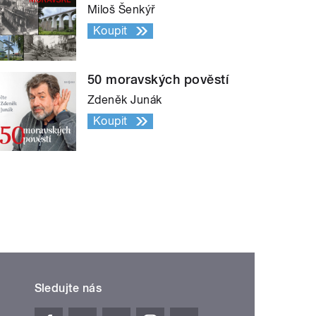
Miloš Šenkýř
Koupit
50 moravských pověstí
Zdeněk Junák
Koupit
Sledujte nás