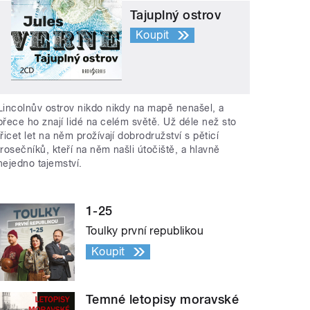
Tajuplný ostrov
Koupit
Lincolnův ostrov nikdo nikdy na mapě nenašel, a
přece ho znají lidé na celém světě. Už déle než sto
třicet let na něm prožívají dobrodružství s pěticí
trosečníků, kteří na něm našli útočiště, a hlavně
nejedno tajemství.
1-25
Toulky první republikou
Koupit
Temné letopisy moravské