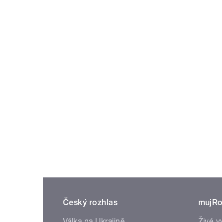
Český rozhlas
mujRo
Válka na Ukrajině
Živé v