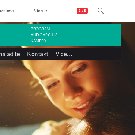
ozhlase
Více
ŽIVĚ
PROGRAM
AUDIOARCHIV
KAMERY
naladíte
Kontakt
Více
…