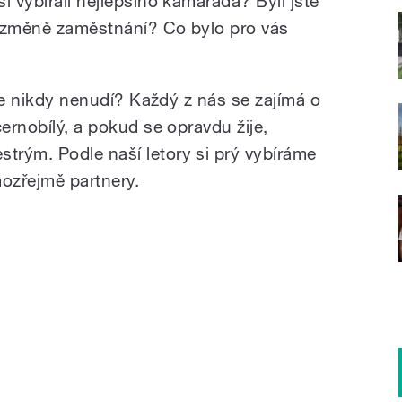
i vybírali nejlepšího kamaráda? Byli jste
i změně zaměstnání? Co bylo pro vás
í se nikdy nenudí? Každý z nás se zajímá o
černobílý, a pokud se opravdu žije,
rým. Podle naší letory si prý vybíráme
mozřejmě partnery.