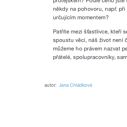
protějškem? Podle čeho jste s
někdy na pohovoru, např. př
určujícím momentem?
Patříte mezi šťastlivce, kteř
spoustu věcí, náš život není 
můžeme ho právem nazvat pest
přátelé, spolupracovníky, sa
autor:
Jana Chládková