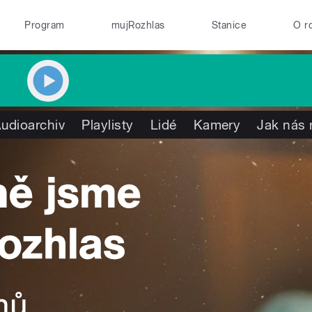
Program
mujRozhlas
Stanice
O r
udioarchiv
Playlisty
Lidé
Kamery
Jak nás 