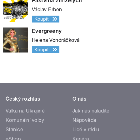
Pastvina zmizelých
Václav Erben
Koupit
Evergreeny
Helena Vondráčková
Koupit
Český rozhlas
O nás
Válka na Ukrajině
Jak nás naladíte
Komunální volby
Nápověda
Stanice
Lidé v rádiu
eShop
Kariéra