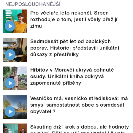
NEJPOSLOUCHANĚJŠÍ
Pro včelaře léto nekončí. Srpen
rozhoduje o tom, jestli včely přežijí
zimu
Sedmdesát pět let od babických
poprav. Historici představili unikátní
důkazy z přestřelky
Hřbitov v Moravči ukrývá pohnuté
osudy. Unikátní kniha odkrývá
zapomenuté příběhy
Vesničko má, vesničko středisková: má
smysl samostatnost obce s osmdesáti
obyvateli?
Skauting drží krok s dobou, ale hodnoty