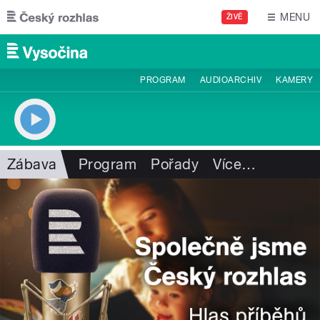
Přejít k hlavnímu obsahu
MENU
ŽIVĚ
PROGRAM
AUDIOARCHIV
KAMERY
Zábava
Program
Pořady
Více
…