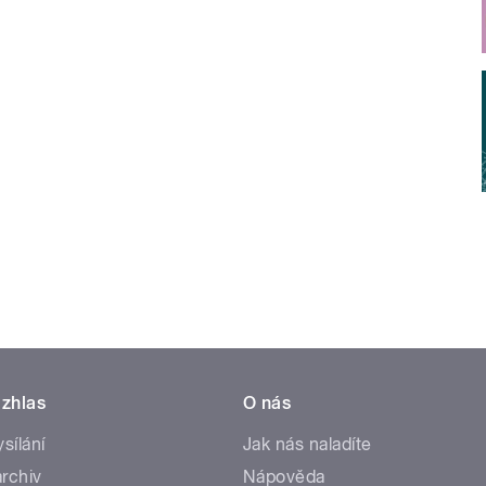
zhlas
O nás
ysílání
Jak nás naladíte
rchiv
Nápověda