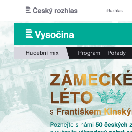
Přejít k hlavnímu obsahu
iRozhlas
Hudební mix
Program
Pořady