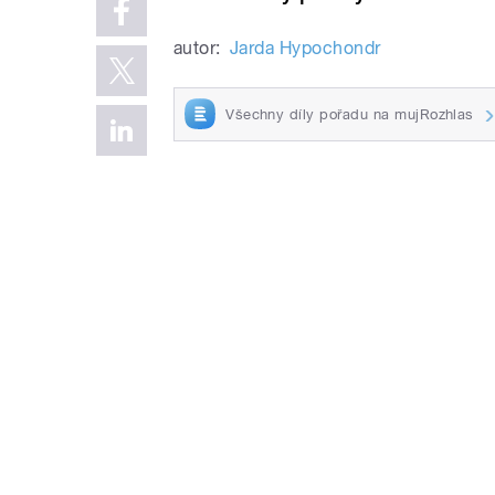
autor:
Jarda Hypochondr
Všechny díly pořadu na mujRozhlas