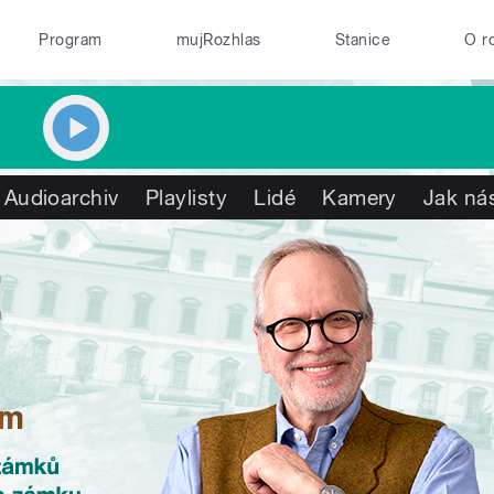
Program
mujRozhlas
Stanice
O r
Audioarchiv
Playlisty
Lidé
Kamery
Jak nás