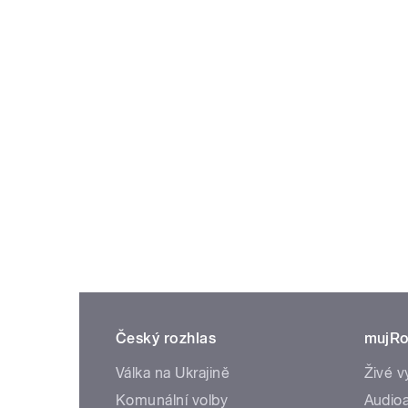
Český rozhlas
mujRo
Válka na Ukrajině
Živé v
Komunální volby
Audioa