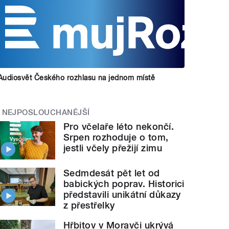
Audiosvět Českého rozhlasu na jednom místě
NEJPOSLOUCHANĚJŠÍ
Pro včelaře léto nekončí.
Srpen rozhoduje o tom,
jestli včely přežijí zimu
Sedmdesát pět let od
babických poprav. Historici
představili unikátní důkazy
z přestřelky
Hřbitov v Moravči ukrývá