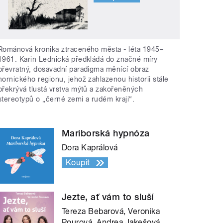
Románová kronika ztraceného města - léta 1945–
1961. Karin Lednická předkládá do značné míry
převratný, dosavadní paradigma měnící obraz
hornického regionu, jehož zahlazenou historii stále
překrývá tlustá vrstva mýtů a zakořeněných
stereotypů o „černé zemi a rudém kraji“.
Mariborská hypnóza
Dora Kaprálová
Koupit
Jezte, ať vám to sluší
Tereza Bebarová, Veronika
Pourová, Andrea Jakešová