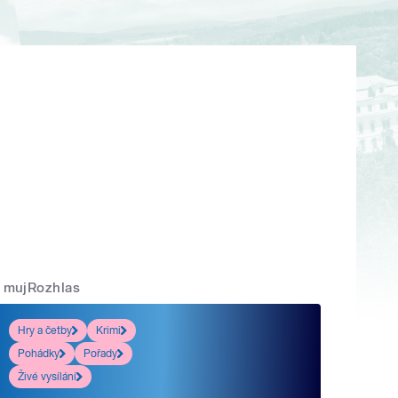
mujRozhlas
Hry a četby
Krimi
Pohádky
Pořady
Živé vysílání