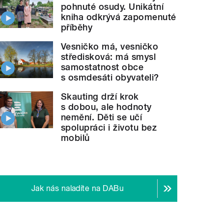
pohnuté osudy. Unikátní
kniha odkrývá zapomenuté
příběhy
Vesničko má, vesničko
středisková: má smysl
samostatnost obce
s osmdesáti obyvateli?
Skauting drží krok
s dobou, ale hodnoty
nemění. Děti se učí
spolupráci i životu bez
mobilů
Jak nás naladíte na DABu