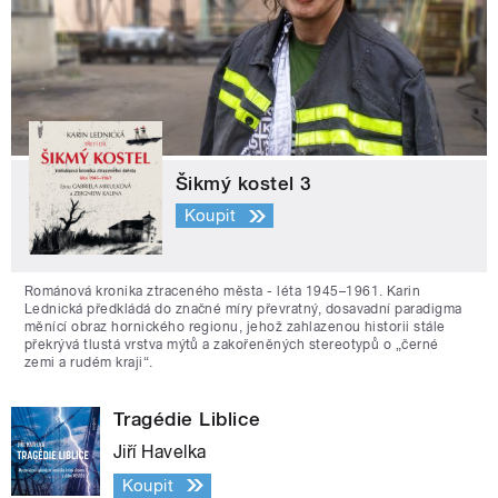
Šikmý kostel 3
Koupit
Románová kronika ztraceného města - léta 1945–1961. Karin
Lednická předkládá do značné míry převratný, dosavadní paradigma
měnící obraz hornického regionu, jehož zahlazenou historii stále
překrývá tlustá vrstva mýtů a zakořeněných stereotypů o „černé
zemi a rudém kraji“.
Tragédie Liblice
Jiří Havelka
Koupit