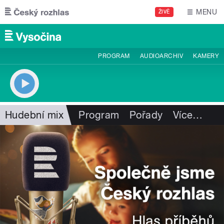
Přejít k hlavnímu obsahu
MENU
ŽIVĚ
PROGRAM
AUDIOARCHIV
KAMERY
Hudební mix
Program
Pořady
Více
…