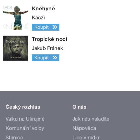
Kněhyně
Kaczi
Koupit
Tropické noci
Jakub Fránek
Koupit
Český rozhlas
O nás
Válka na Ukrajině
Jak nás naladíte
Komunální volby
Nápověda
Stanice
Lidé v rádiu