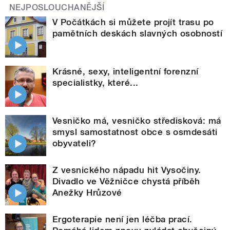
NEJPOSLOUCHANĚJŠÍ
V Počátkách si můžete projít trasu po
pamětních deskách slavných osobností
Krásné, sexy, inteligentní forenzní
specialistky, které...
Vesničko má, vesničko středisková: má
smysl samostatnost obce s osmdesáti
obyvateli?
Z vesnického nápadu hit Vysočiny.
Divadlo ve Věžničce chystá příběh
Anežky Hrůzové
Ergoterapie není jen léčba prací.