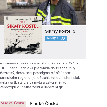
Šikmý kostel 3
Koupit
Románová kronika ztraceného města - léta 1945–
1961. Karin Lednická předkládá do značné míry
převratný, dosavadní paradigma měnící obraz
hornického regionu, jehož zahlazenou historii stále
překrývá tlustá vrstva mýtů a zakořeněných
stereotypů o „černé zemi a rudém kraji“.
Sladké Česko