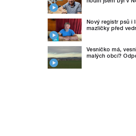
hodin jsem byl v 
Nový registr psů i l
mazlíčky před ved
Vesničko má, vesni
malých obcí? Odp