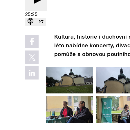
25:25
Kultura, historie i duchovn
léto nabídne koncerty, diva
pomůže s obnovou poutního