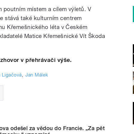
 poutním místem a cílem výletů. V
ce stává také kulturním centrem
amu Křemešnického léta v Českém
akladatelé Matice Křemešnické Vít Škoda
zhovor v přehrávači výše.
a Ligačová
,
Jan Málek
ova odešel za vědou do Francie. „Za pět