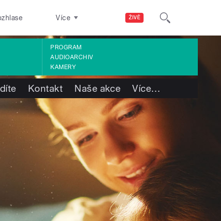
ozhlase
Více
ŽIVĚ
PROGRAM
AUDIOARCHIV
KAMERY
díte
Kontakt
Naše akce
Více
…