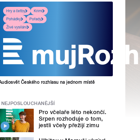
Hry a četby
Krimi
Pohádky
Pořady
Živé vysílání
Audiosvět Českého rozhlasu na jednom místě
NEJPOSLOUCHANĚJŠÍ
Pro včelaře léto nekončí.
Srpen rozhoduje o tom,
jestli včely přežijí zimu