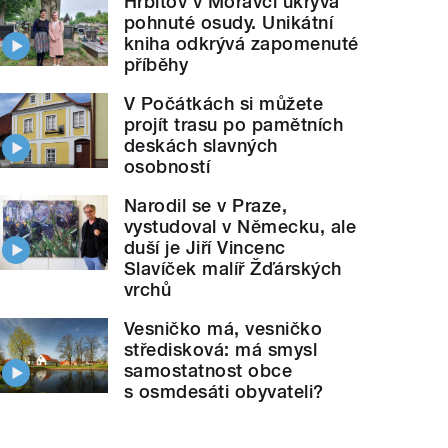
Hřbitov v Moravči ukrývá
pohnuté osudy. Unikátní
kniha odkrývá zapomenuté
příběhy
V Počátkách si můžete
projít trasu po pamětních
deskách slavných
osobností
Narodil se v Praze,
vystudoval v Německu, ale
duší je Jiří Vincenc
Slavíček malíř Žďárských
vrchů
Vesničko má, vesničko
středisková: má smysl
samostatnost obce
s osmdesáti obyvateli?