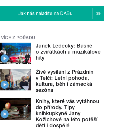
Jak nás naladíte na DABu
VÍCE Z POŘADU
Janek Ledecký: Básně
o zvířátkách a muzikálové
hity
Živé vysílání z Prázdnin
v Telči: Letní pohoda,
kultura, běh i zámecká
sezóna
Knihy, které vás vytáhnou
do přírody. Tipy
knihkupkyně Jany
Kožichové na léto potěší
děti i dospělé