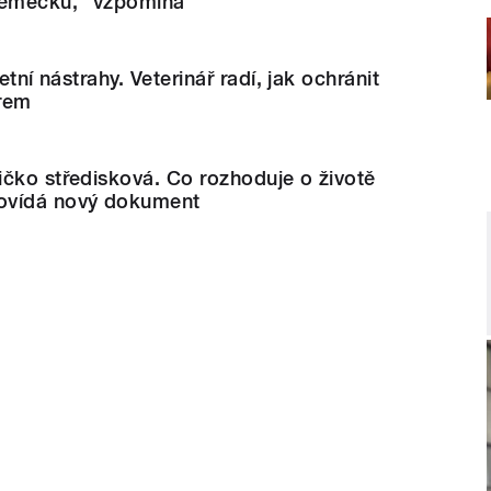
Německu,“ vzpomíná
etní nástrahy. Veterinář radí, jak ochránit
rem
čko středisková. Co rozhoduje o životě
ovídá nový dokument