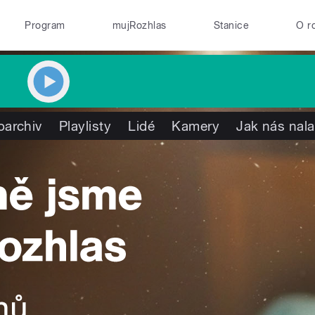
Program
mujRozhlas
Stanice
O r
oarchiv
Playlisty
Lidé
Kamery
Jak nás nala