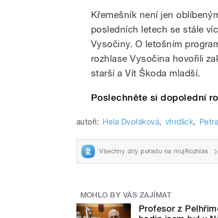
Křemešník není jen oblíbeným
posledních letech se stále ví
Vysočiny. O letošním progr
rozhlase Vysočina hovořili z
starší a Vít Škoda mladší.
Poslechněte si dopolední ro
autoři:
Hela Dvořáková
,
vhrdlick
,
Petr
Všechny díly pořadu na mujRozhlas
MOHLO BY VÁS ZAJÍMAT
Profesor z Pelhřim