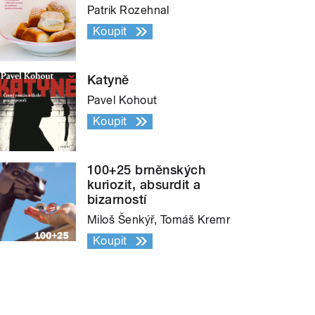
Patrik Rozehnal
Koupit
Katyně
Pavel Kohout
Koupit
100+25 brněnských
kuriozit, absurdit a
bizarností
Miloš Šenkýř, Tomáš Kremr
Koupit