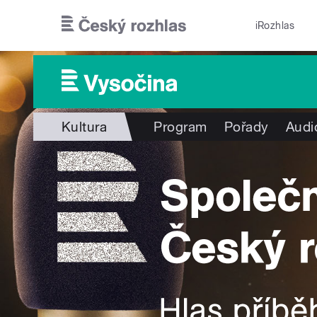
Přejít k hlavnímu obsahu
iRozhlas
Kultura
Program
Pořady
Audi