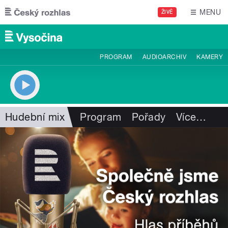
Přejít k hlavnímu obsahu
MENU
ŽIVĚ
PROGRAM
AUDIOARCHIV
KAMERY
Hudební mix
Program
Pořady
Více
…