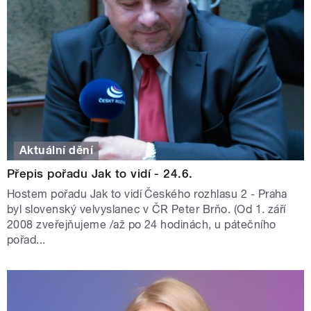
Aktuální dění
Přepis pořadu Jak to vidí - 24.6.
Hostem pořadu Jak to vidí Českého rozhlasu 2 - Praha
byl slovenský velvyslanec v ČR Peter Brňo. (Od 1. září
2008 zveřejňujeme /až po 24 hodinách, u pátečního
pořad...