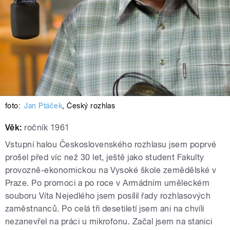
foto:
Jan Ptáček
,
Český rozhlas
Věk:
ročník 1961
Vstupní halou Československého rozhlasu jsem poprvé
prošel před víc než 30 let, ještě jako student Fakulty
provozně-ekonomickou na Vysoké škole zemědělské v
Praze. Po promoci a po roce v Armádním uměleckém
souboru Víta Nejedlého jsem posílil řady rozhlasových
zaměstnanců. Po celá tři desetiletí jsem ani na chvíli
nezanevřel na práci u mikrofonu. Začal jsem na stanici