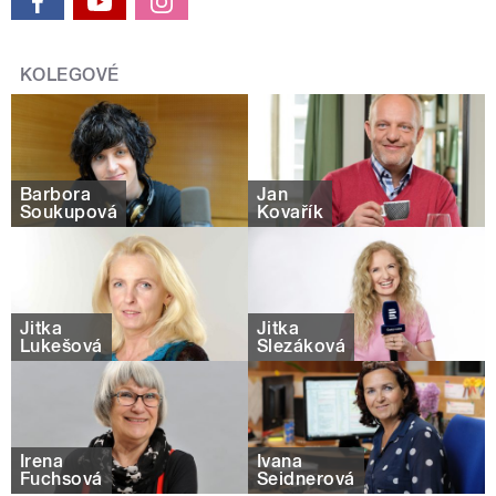
KOLEGOVÉ
Barbora
Jan
Soukupová
Kovařík
Jitka
Jitka
Lukešová
Slezáková
Irena
Ivana
Fuchsová
Seidnerová