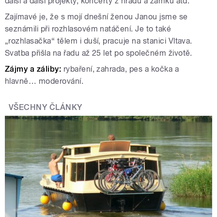
další a další projekty, koncerty z hradů a zámků atd.
Zajímavé je, že s mojí dnešní ženou Janou jsme se
seznámili při rozhlasovém natáčení. Je to také
„rozhlasačka“ tělem i duší, pracuje na stanici Vltava.
Svatba přišla na řadu až 25 let po společném životě.
Zájmy a záliby:
rybaření, zahrada, pes a kočka a
hlavně… moderování.
VŠECHNY ČLÁNKY