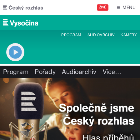
Přejít k hlavnímu obsahu
MENU
ŽIVĚ
PROGRAM
AUDIOARCHIV
KAMERY
Program
Pořady
Audioarchiv
Více
…