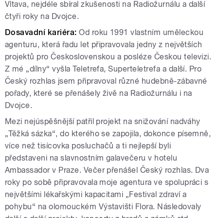
Vltava, nejdéle sbíral zkušenosti na Radiožurnálu a další
čtyři roky na Dvojce.
Dosavadní kariéra:
Od roku 1991 vlastním uměleckou
agenturu, která řadu let připravovala jedny z největších
projektů pro Československou a posléze Českou televizi.
Z mé „dílny“ vyšla Teletrefa, Superteletrefa a další. Pro
Český rozhlas jsem připravoval různé hudebně-zábavné
pořady, které se přenášely živě na Radiožurnálu i na
Dvojce.
Mezi nejúspěšnější patřil projekt na snižování nadváhy
„Těžká sázka“, do kterého se zapojila, dokonce písemně,
více než tisícovka posluchačů a ti nejlepší byli
představeni na slavnostním galavečeru v hotelu
Ambassador v Praze. Večer přenášel Český rozhlas. Dva
roky po sobě připravovala moje agentura ve spolupráci s
největšími lékařskými kapacitami „Festival zdraví a
pohybu“ na olomouckém Výstavišti Flora. Následovaly