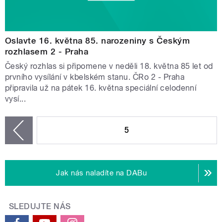
Oslavte 16. května 85. narozeniny s Českým
rozhlasem 2 - Praha
Český rozhlas si připomene v neděli 18. května 85 let od
prvního vysílání v kbelském stanu. ČRo 2 - Praha
připravila už na pátek 16. května speciální celodenní
vysí...
STRÁNKY
5
zí
Jak nás naladíte na DABu
SLEDUJTE NÁS