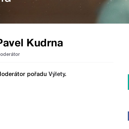
Pavel Kudrna
oderátor
oderátor pořadu
Výlety
.