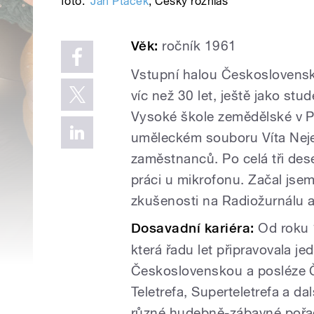
foto:
Jan Ptáček
,
Český rozhlas
Věk:
ročník 1961
Vstupní halou Československ
víc než 30 let, ještě jako s
Vysoké škole zemědělské v P
uměleckém souboru Víta Nejed
zaměstnanců. Po celá tři deset
práci u mikrofonu. Začal jsem 
zkušenosti na Radiožurnálu a 
Dosavadní kariéra:
Od roku 
která řadu let připravovala je
Československou a posléze Če
Teletrefa, Superteletrefa a da
různé hudebně-zábavné pořady