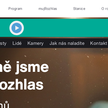
Program
mujRozhlas
Stanice
O r
isty
Lidé
Kamery
Jak nás naladíte
Kontakt