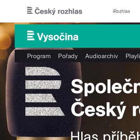
Přejít k hlavnímu obsahu
iRozhlas
Program
Pořady
Audioarchiv
Playl