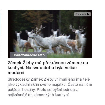
3 minuty
Hradozámecké léto
Zámek Žleby má překrásnou zámeckou
kuchyni. Na svou dobu byla velice
moderní
Středočeský Zámek Žleby vnímali jeho majitelé
jako výkladní skříň svého majetku. Často na něm
pořádali hostiny. Proto se pyšní jednou z
nejkrásnějších zámeckých kuchyní.