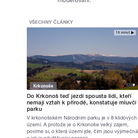
VŠECHNY ČLÁNKY
16 minut
Krkonoše
Do Krkonoš teď jezdí spousta lidí, kteří
nemají vztah k přírodě, konstatuje mluvčí
parku
V krkonošském Národním parku je v 8 klidových
území. A protože je o Krkonoše velký zájem,
povíme si, o která území jde, čím jsou výjimečná