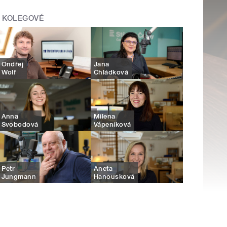
KOLEGOVÉ
Ondřej
Jana
Wolf
Chládková
Anna
Milena
Svobodová
Vápeníková
Petr
Aneta
Jungmann
Hanousková