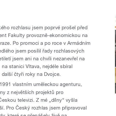
ého rozhlasu jsem poprvé prošel před
tudent Fakulty provozně-ekonomickou na
raze. Po promoci a po roce v Armádním
lého jsem posílil řady rozhlasových
iletí jsem ani na chvíli nezanevřel na
na stanici Vltava, nejdéle sbíral
další čtyři roky na Dvojce.
1991 vlastním uměleckou agenturu,
dny z největších projektů pro
skou televizi. Z mé „dílny“ vyšla
lší. Pro Český rozhlas jsem připravoval
, které se přenášely živě na