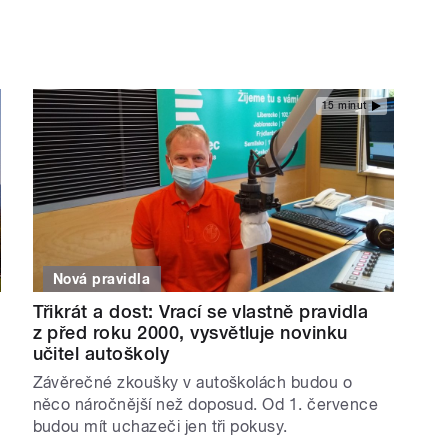
15 minut
Nová pravidla
Třikrát a dost: Vrací se vlastně pravidla
z před roku 2000, vysvětluje novinku
učitel autoškoly
Závěrečné zkoušky v autoškolách budou o
něco náročnější než doposud. Od 1. července
budou mít uchazeči jen tři pokusy.