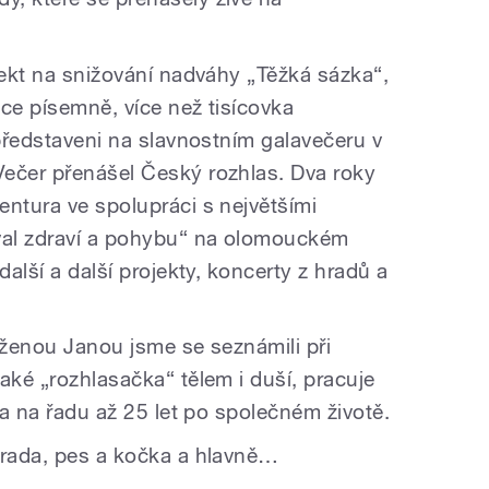
jekt na snižování nadváhy „Těžká sázka“,
ce písemně, více než tisícovka
 představeni na slavnostním galavečeru v
ečer přenášel Český rozhlas. Dva roky
entura ve spolupráci s největšími
ival zdraví a pohybu“ na olomouckém
další a další projekty, koncerty z hradů a
 ženou Janou jsme se seznámili při
aké „rozhlasačka“ tělem i duší, pracuje
šla na řadu až 25 let po společném životě.
hrada, pes a kočka a hlavně…