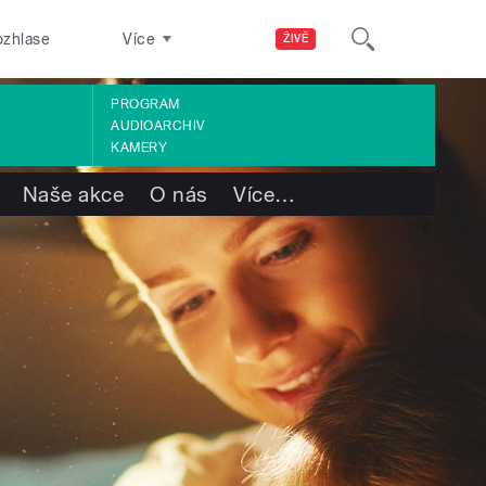
ozhlase
Více
ŽIVĚ
PROGRAM
AUDIOARCHIV
KAMERY
Naše akce
O nás
Více
…