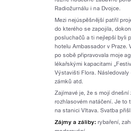
Radiožurnálu i na Dvojce.
Mezi nejúspěšnější patřil pro
do kterého se zapojila, dokon
posluchačů a ti nejlepší byli
hotelu Ambassador v Praze. V
po sobě připravovala moje ag
lékařskými kapacitami „Fest
Výstavišti Flora. Následovaly 
zámků atd.
Zajímavé je, že s mojí dnešní
rozhlasovém natáčení. Je to t
na stanici Vltava. Svatba při
Zájmy a záliby:
rybaření, za
moderování.