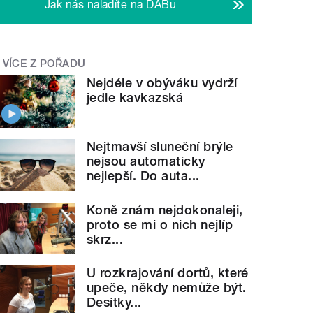
Jak nás naladíte na DABu
VÍCE Z POŘADU
Nejdéle v obýváku vydrží
jedle kavkazská
Nejtmavší sluneční brýle
nejsou automaticky
nejlepší. Do auta...
Koně znám nejdokonaleji,
proto se mi o nich nejlíp
skrz...
U rozkrajování dortů, které
upeče, někdy nemůže být.
Desítky...