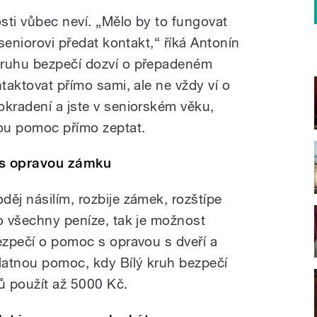
sti vůbec neví. „Mělo by to fungovat
 seniorovi předat kontakt,“ říká Antonín
kruhu bezpečí dozví o přepadeném
ntaktovat přímo sami, ale ne vždy ví o
okradení a jste v seniorském věku,
vou pomoc přímo zeptat.
 s opravou zámku
ěj násilím, rozbije zámek, rozštípe
 o všechny peníze, tak je možnost
bezpečí o pomoc s opravou s dveří a
latnou pomoc, kdy Bílý kruh bezpečí
ů použít až 5000 Kč.