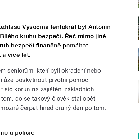
hlasu Vysočina tentokrát byl Antonín
 Bílého kruhu bezpečí. Řeč mimo jiné
 kruh bezpečí finančně pomáhat
a více let.
m seniorům, kteří byli okradení nebo
í může poskytnout prvotní pomoc
tisíc korun na zajištění základních
tom, co se takový člověk stal obětí
e možné čerpat hned druhý den po tom,
mo u policie