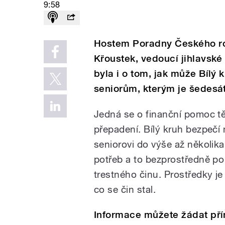
9:58
Hostem Poradny Českého roz
Křoustek, vedoucí jihlavské
byla i o tom, jak může Bílý
seniorům, kterým je šedesát 
Jedná se o finanční pomoc tě
přepadení. Bílý kruh bezpeč
seniorovi do výše až několika 
potřeb a to bezprostředně po 
trestného činu. Prostředky j
co se čin stal.
Informace můžete žádat pří