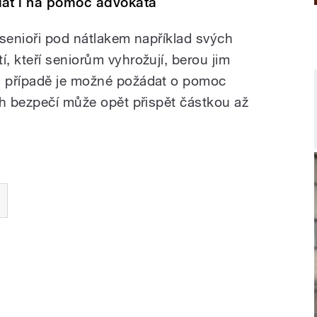
at i na pomoc advokáta
 senioři pod nátlakem například svých
, kteří seniorům vyhrožují, berou jim
m případě je možné požádat o pomoc
uh bezpečí může opět přispět částkou až