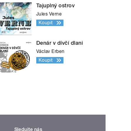
Tajuplný ostrov
Jules Verne
Koupit
Denár v dívčí dlani
Václav Erben
Koupit
Sledujte nás