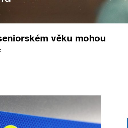
v seniorském věku mohou
c