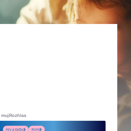
mujRozhlas
Hry a četby
Krimi