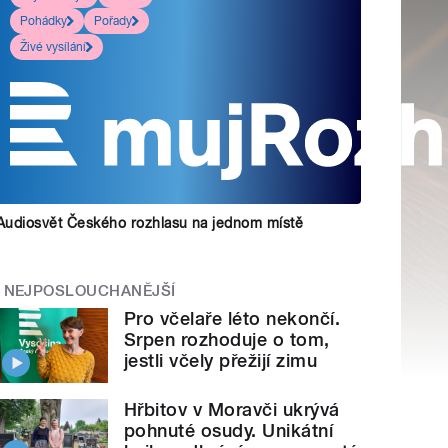
Pohádky
Pořady
Živé vysílání
Audiosvět Českého rozhlasu na jednom místě
NEJPOSLOUCHANĚJŠÍ
Pro včelaře léto nekončí.
Srpen rozhoduje o tom,
jestli včely přežijí zimu
Hřbitov v Moravči ukrývá
pohnuté osudy. Unikátní