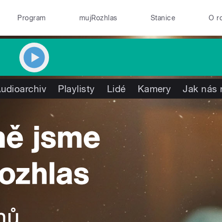
Program
mujRozhlas
Stanice
O r
udioarchiv
Playlisty
Lidé
Kamery
Jak nás 