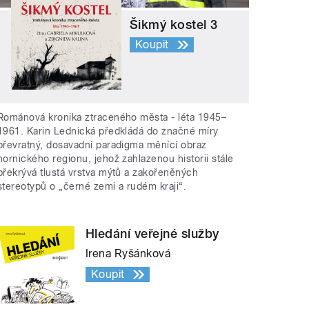
Šikmý kostel 3
Koupit
Románová kronika ztraceného města - léta 1945–
1961. Karin Lednická předkládá do značné míry
převratný, dosavadní paradigma měnící obraz
hornického regionu, jehož zahlazenou historii stále
překrývá tlustá vrstva mýtů a zakořeněných
stereotypů o „černé zemi a rudém kraji“.
Hledání veřejné služby
Irena Ryšánková
Koupit