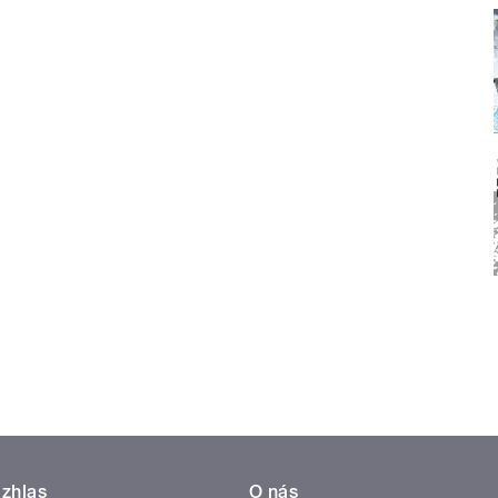
zhlas
O nás