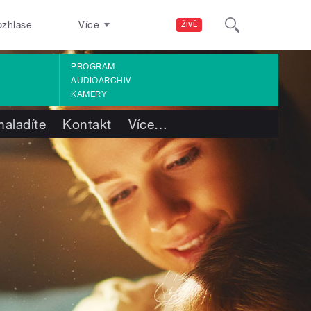
ozhlase
Více
ŽIVĚ
PROGRAM
AUDIOARCHIV
KAMERY
naladíte
Kontakt
Více
…