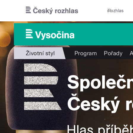
Přejít k hlavnímu obsahu
iRozhlas
Životní styl
Program
Pořady
A