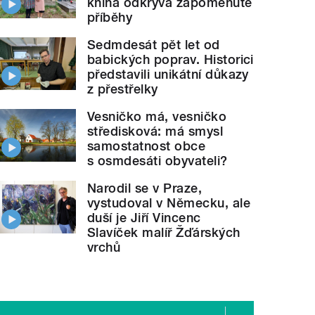
kniha odkrývá zapomenuté
příběhy
Sedmdesát pět let od
babických poprav. Historici
představili unikátní důkazy
z přestřelky
Vesničko má, vesničko
středisková: má smysl
samostatnost obce
s osmdesáti obyvateli?
Narodil se v Praze,
vystudoval v Německu, ale
duší je Jiří Vincenc
Slavíček malíř Žďárských
vrchů