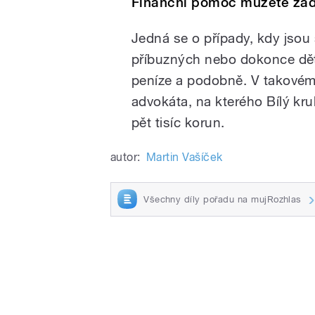
Finanční pomoc můžete žád
Jedná se o případy, kdy jsou
příbuzných nebo dokonce dětí
peníze a podobně. V takové
advokáta, na kterého Bílý kr
pět tisíc korun.
autor:
Martin Vašíček
Všechny díly pořadu na mujRozhlas