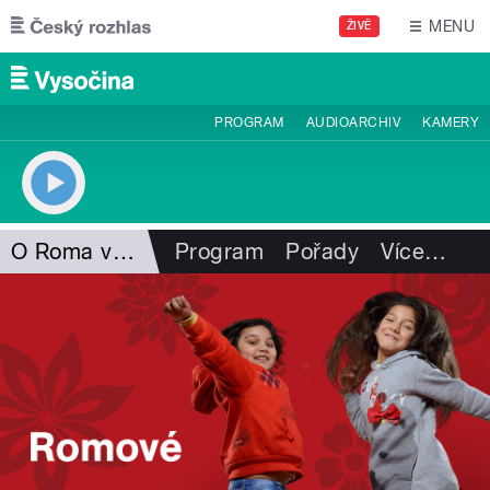
Přejít k hlavnímu obsahu
MENU
ŽIVĚ
PROGRAM
AUDIOARCHIV
KAMERY
O Roma vakeren
Program
Pořady
Více
…