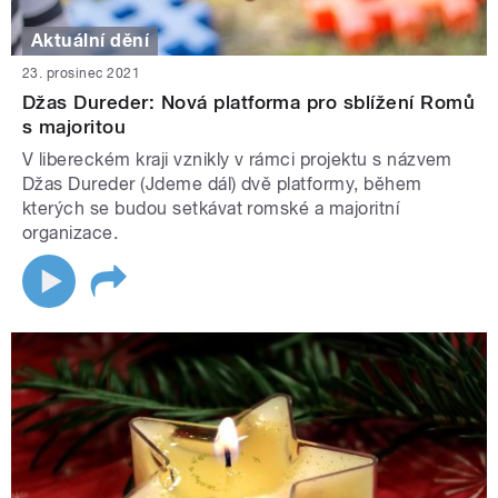
Aktuální dění
23. prosinec 2021
Džas Dureder: Nová platforma pro sblížení Romů
s majoritou
V libereckém kraji vznikly v rámci projektu s názvem
Džas Dureder (Jdeme dál) dvě platformy, během
kterých se budou setkávat romské a majoritní
organizace.