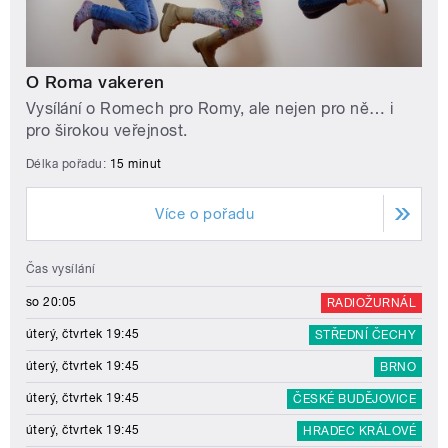
O Roma vakeren
Vysílání o Romech pro Romy, ale nejen pro ně… i
pro širokou veřejnost.
Délka pořadu:
15 minut
Více o pořadu
Čas vysílání
so 20:05
RADIOŽURNÁL
úterý, čtvrtek 19:45
STŘEDNÍ ČECHY
úterý, čtvrtek 19:45
BRNO
úterý, čtvrtek 19:45
ČESKÉ BUDĚJOVICE
úterý, čtvrtek 19:45
HRADEC KRÁLOVÉ