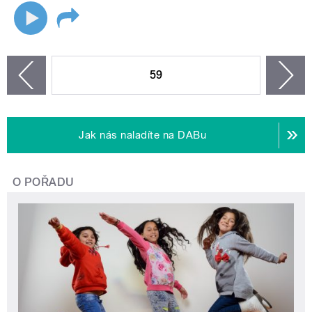
STRÁNKY
59
n
zí
Jak nás naladíte na DABu
O POŘADU