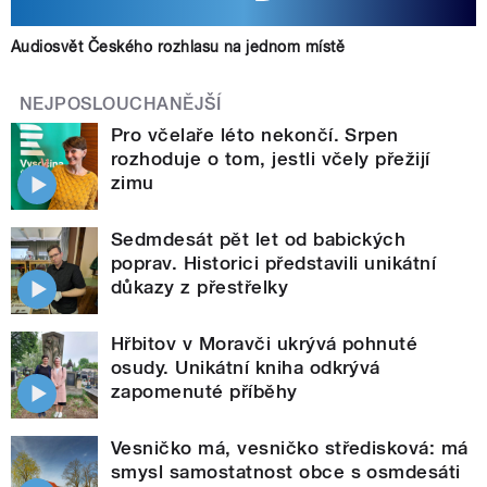
Audiosvět Českého rozhlasu na jednom místě
NEJPOSLOUCHANĚJŠÍ
Pro včelaře léto nekončí. Srpen
rozhoduje o tom, jestli včely přežijí
zimu
Sedmdesát pět let od babických
poprav. Historici představili unikátní
důkazy z přestřelky
Hřbitov v Moravči ukrývá pohnuté
osudy. Unikátní kniha odkrývá
zapomenuté příběhy
Vesničko má, vesničko středisková: má
smysl samostatnost obce s osmdesáti