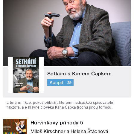
Setkání s Karlem Čapkem
Koupit
Literární fikce, pokus přiblížit literární nadsázkou spisovatele,
filozofa, ale hlavně člověka Karla Čapka trochu jinou formou.
Hurvínkovy příhody 5
Miloš Kirschner a Helena Štáchová