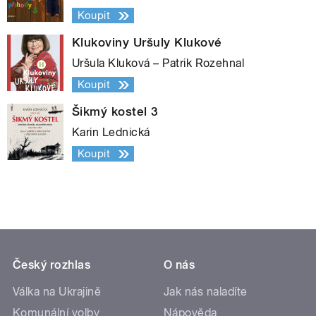
Koupit
Klukoviny Uršuly Klukové
Uršula Kluková – Patrik Rozehnal
Koupit
Šikmý kostel 3
Karin Lednická
Koupit
Český rozhlas
O nás
Válka na Ukrajině
Jak nás naladíte
Komunální volby
Nápověda