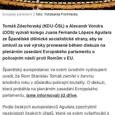
Evropský parlament
|
foto:
Fotobanka Profimedia
Tomáš Zdechovský (KDU-ČSL) a Alexandr Vondra
(ODS) vyzvali kolegu Juana Fernanda Lópeze Aguilara
ze Španělské dělnické socialistické strany, aby se
omluvil za své výroky pronesené během diskuze na
plenárním zasedání Evropského parlamentu o
policejním násilí proti Romům v EU.
Španělský europoslanec ve svém úvodním vystoupení
uvedl, že Rom Stanislav Tomáš zemřel v červnu
letošního roku v důsledku policejní brutality. O diskuzi,
která proběhla na plenárním zasedání Evropského
parlamentu,
jsme informovali již dříve
.
Podle českých europoslanců Aguilara zpochybnil
nezávislost českých úřadů, které ve svém vyšetřování s