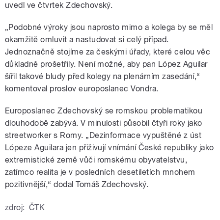
uvedl ve čtvrtek Zdechovský.
„Podobné výroky jsou naprosto mimo a kolega by se měl
okamžitě omluvit a nastudovat si celý případ.
Jednoznačně stojíme za českými úřady, které celou věc
důkladně prošetřily. Není možné, aby pan López Aguilar
šířil takové bludy před kolegy na plenárním zasedání,“
komentoval proslov europoslanec Vondra.
Europoslanec Zdechovský se romskou problematikou
dlouhodobě zabývá. V minulosti působil čtyři roky jako
streetworker s Romy. „Dezinformace vypuštěné z úst
Lópeze Aguilara jen přiživují vnímání České republiky jako
extremistické země vůči romskému obyvatelstvu,
zatímco realita je v posledních desetiletích mnohem
pozitivnější,“ dodal Tomáš Zdechovský.
zdroj:
ČTK