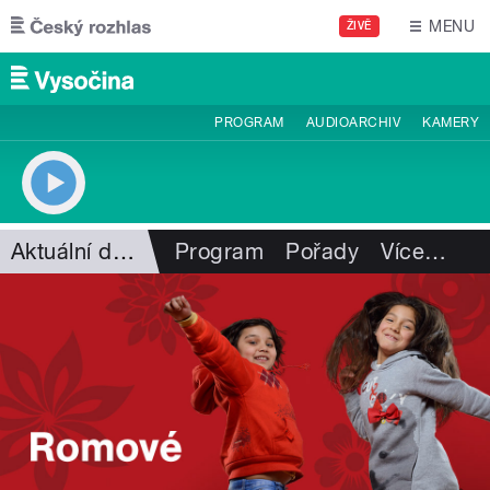
Přejít k hlavnímu obsahu
MENU
ŽIVĚ
PROGRAM
AUDIOARCHIV
KAMERY
Aktuální dění
Program
Pořady
Více
…