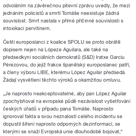
odvoláním na závěrečnou pitevní zprávu uvedly, že mezi
jednáním policistů a smrtí Tomáše neexistuje žádná
souvislost. Smrt nastala v přímé příčinné souvislosti s
intoxikací pervitinem.
Čeští europoslanci z koalice SPOLU se proto obrátili
dopisem nejen na Lópeze Aguilara, ale také na
předsedkyni sociálních demokratů (S&D) Iratxe Garcíu
Pérezovou, do jejíž frakce španělský europoslanec patří,
a členy výboru LIBE, kterému López Aguilar předsedá.
Žádají vysvětlení těchto výroků a okamžitou omluvu.
„Je naprosto neakceptovatelné, aby pan López Aguilar
zpochybňoval na evropské půdě nezávislost vyšetřování
českých úřadů v případu pana Tomáše. Naprosto
ignoroval fakta a svou neznalostí celého incidentu se
dopustil šíření naprosto odporných dezinformací, se
kterými se snaží Evropská unie dlouhodobě bojovat,“