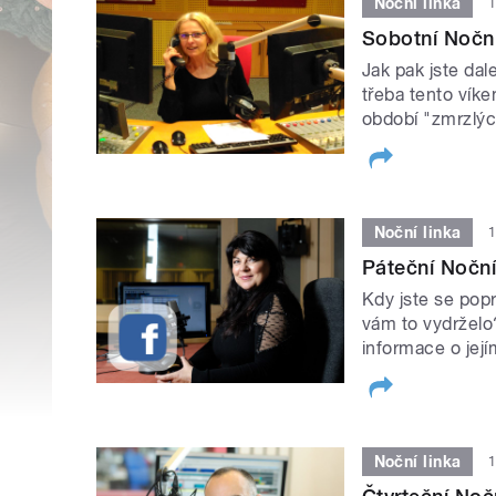
Noční linka
1
Sobotní Noční
Jak pak jste dal
třeba tento víke
období "zmrzlý
Noční linka
1
Páteční Noční 
Kdy jste se popr
vám to vydrželo
informace o její
Noční linka
1