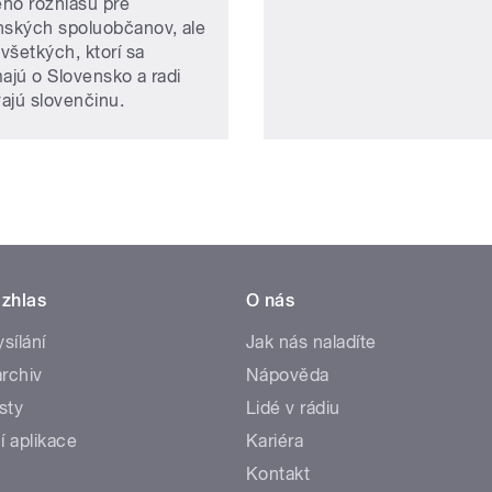
ho rozhlasu pre
nských spoluobčanov, ale
 všetkých, ktorí sa
majú o Slovensko a radi
ajú slovenčinu.
zhlas
O nás
ysílání
Jak nás naladíte
rchiv
Nápověda
sty
Lidé v rádiu
í aplikace
Kariéra
Kontakt