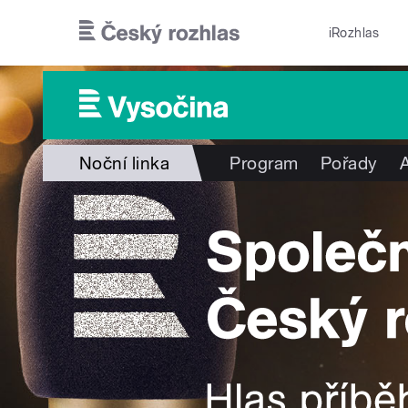
Přejít k hlavnímu obsahu
iRozhlas
Noční linka
Program
Pořady