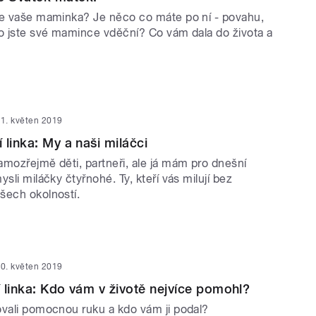
je vaše maminka? Je něco co máte po ní - povahu,
co jste své mamince vděční? Co vám dala do života a
1. květen 2019
 linka: My a naši miláčci
mozřejmě děti, partneři, ale já mám pro dnešní
ysli miláčky čtyřnohé. Ty, kteří vás milují bez
šech okolností.
0. květen 2019
 linka: Kdo vám v životě nejvíce pomohl?
ovali pomocnou ruku a kdo vám ji podal?