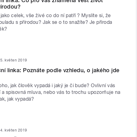
ní linka: Co pro vás znamená vést život
řírodou?
ako celek, vše živé co do ní patří ? Myslíte si, že
ouladu s přírodou? Jak se o to snažíte? Je příroda
věk?
5. květen 2019
ní linka: Poznáte podle vzhledu, o jakého jde
ho, jak člověk vypadá i jaký je či bude? Ovlivní vás
 a spisovná mluva, nebo vás to trochu upozorňuje na
tak, jak vypadá?
4. květen 2019