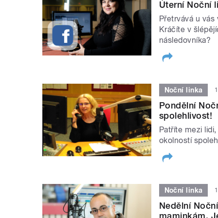
Úterní Noční 
Přetrvává u vás 
Kráčíte v šlépěj
následovníka?
Noční linka
1
Pondělní Noční
spolehlivost!
Patříte mezi lidi,
okolností spole
Noční linka
1
Nedělní Noční
maminkám. Je