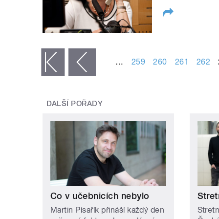
STRÁNKY
…
259
260
261
262
« první
‹ předchozí
DALŠÍ POŘADY
Co v učebnicích nebylo
Stret
Martin Písařík přináší každý den
Stretn