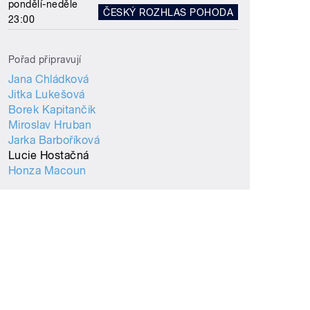
pondělí-neděle
ČESKÝ ROZHLAS POHODA
23:00
Pořad připravují
Jana Chládková
Jitka Lukešová
Borek Kapitančik
Miroslav Hruban
Jarka Barboříková
Lucie Hostačná
Honza Macoun