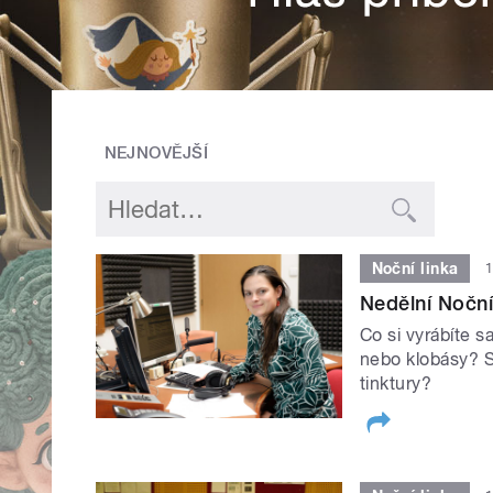
NEJNOVĚJŠÍ
Noční linka
1
Nedělní Noční
Co si vyrábíte 
nebo klobásy? Su
tinktury?