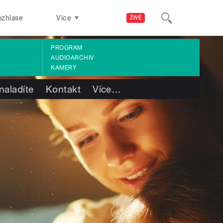
ozhlase
Více
ŽIVĚ
PROGRAM
AUDIOARCHIV
KAMERY
naladíte
Kontakt
Více
…