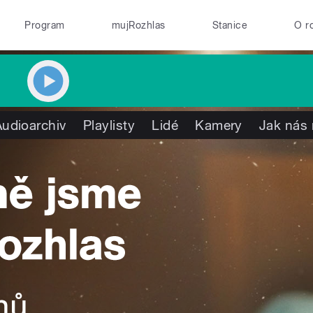
Program
mujRozhlas
Stanice
O r
Audioarchiv
Playlisty
Lidé
Kamery
Jak nás 