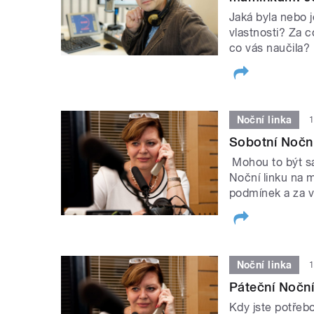
Jaká byla nebo 
vlastnosti? Za 
co vás naučila?
Noční linka
1
Sobotní Noční
Mohou to být sa
Noční linku na m
podmínek a za v
Noční linka
1
Páteční Noční
Kdy jste potřeb