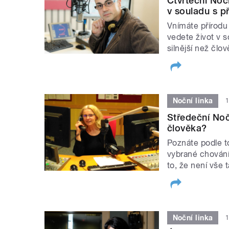
Čtvrteční Noč
v souladu s p
Vnímáte přírodu j
vedete život v s
silnější než člo
Noční linka
1
Středeční Noč
člověka?
Poznáte podle to
vybrané chování
to, že není vše 
Noční linka
1