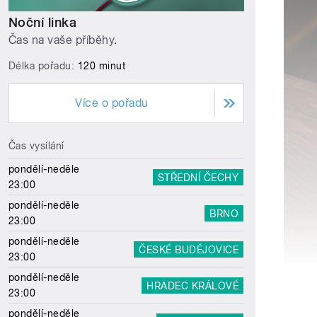
Noční linka
Čas na vaše příběhy.
Délka pořadu:
120 minut
Více o pořadu
Čas vysílání
pondělí-neděle
STŘEDNÍ ČECHY
23:00
pondělí-neděle
BRNO
23:00
pondělí-neděle
ČESKÉ BUDĚJOVICE
23:00
pondělí-neděle
HRADEC KRÁLOVÉ
23:00
pondělí-neděle