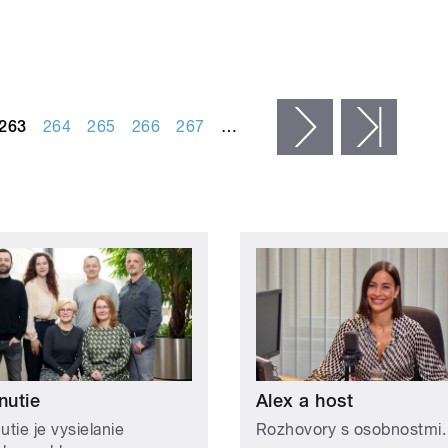
263
264
265
266
267
…
následující ›
posled
nutie
Alex a host
utie je vysielanie
Rozhovory s osobnostmi.