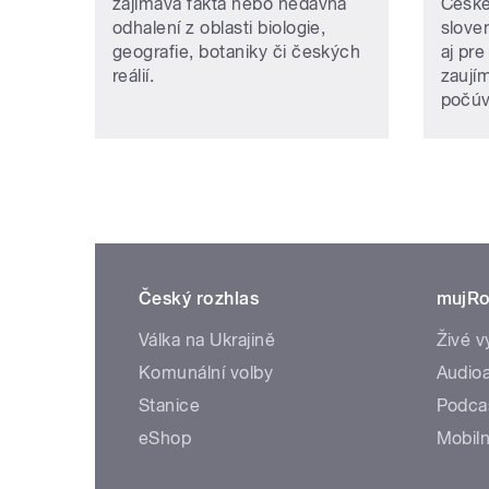
zajímavá fakta nebo nedávná
České
odhalení z oblasti biologie,
slove
geografie, botaniky či českých
aj pre
reálií.
zaují
počúv
Český rozhlas
mujRo
Válka na Ukrajině
Živé v
Komunální volby
Audioa
Stanice
Podca
eShop
Mobiln