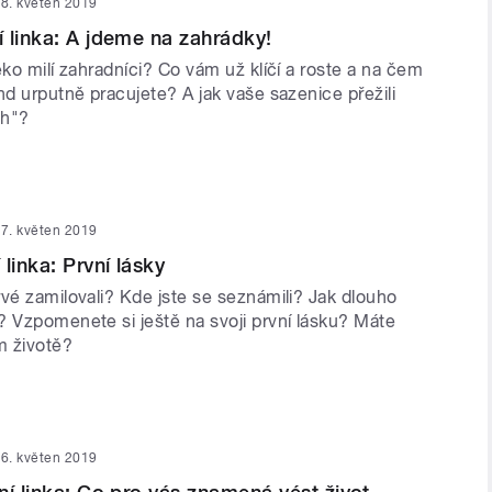
8. květen 2019
 linka: A jdeme na zahrádky!
eko milí zahradníci? Co vám už klíčí a roste a na čem
nd urputně pracujete? A jak vaše sazenice přežili
ch"?
7. květen 2019
linka: První lásky
vé zamilovali? Kde jste se seznámili? Jak dlouho
? Vzpomenete si ještě na svoji první lásku? Máte
m životě?
6. květen 2019