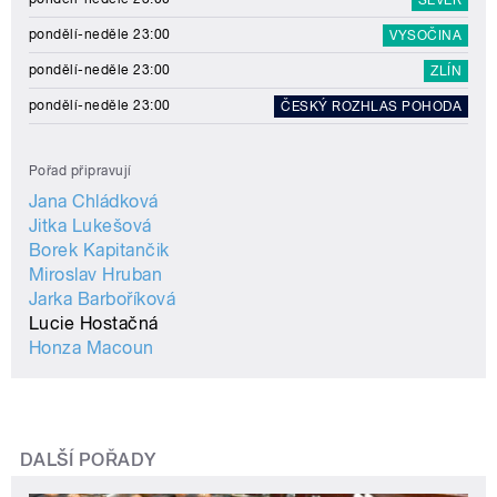
pondělí-neděle 23:00
VYSOČINA
pondělí-neděle 23:00
ZLÍN
pondělí-neděle 23:00
ČESKÝ ROZHLAS POHODA
Pořad připravují
Jana Chládková
Jitka Lukešová
Borek Kapitančik
Miroslav Hruban
Jarka Barboříková
Lucie Hostačná
Honza Macoun
DALŠÍ POŘADY