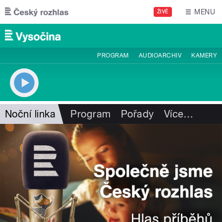
Přejít k hlavnímu obsahu
MENU
ŽIVĚ
PROGRAM
AUDIOARCHIV
KAMERY
Noční linka
Program
Pořady
Více
…