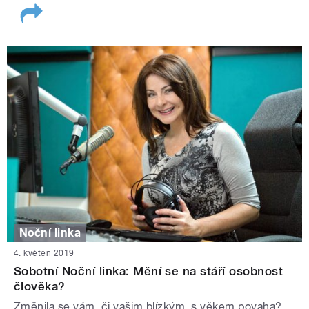
Noční linka
4. květen 2019
Sobotní Noční linka: Mění se na stáří osobnost
člověka?
Změnila se vám, či vašim blízkým, s věkem povaha?