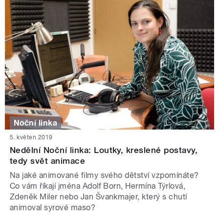
Noční linka
5. květen 2019
Nedělní Noční linka: Loutky, kreslené postavy,
tedy svět animace
Na jaké animované filmy svého dětství vzpomínáte?
Co vám říkají jména Adolf Born, Hermína Týrlová,
Zdeněk Miler nebo Jan Švankmajer, který s chutí
animoval syrové maso?