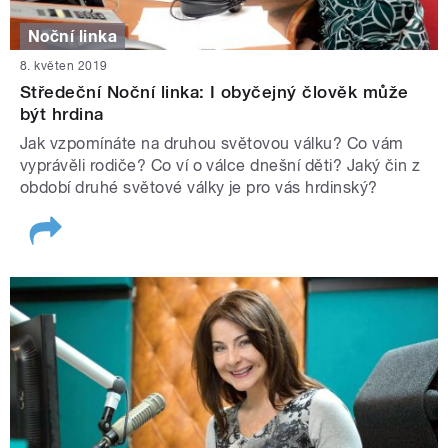
Noční linka
8. květen 2019
Středeční Noční linka: I obyčejný člověk může
být hrdina
Jak vzpomínáte na druhou světovou válku? Co vám
vyprávěli rodiče? Co ví o válce dnešní děti? Jaký čin z
období druhé světové války je pro vás hrdinský?