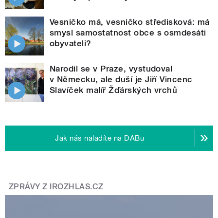
Vesničko má, vesničko středisková: má
smysl samostatnost obce s osmdesáti
obyvateli?
Narodil se v Praze, vystudoval
v Německu, ale duší je Jiří Vincenc
Slavíček malíř Žďárských vrchů
Jak nás naladíte na DABu
ZPRÁVY Z IROZHLAS.CZ