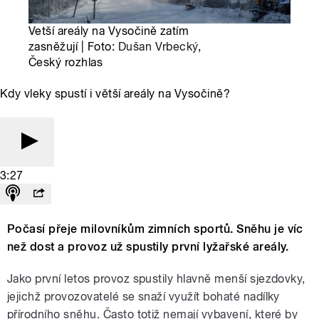
Vetší areály na Vysočině zatím
zasněžují | Foto:
Dušan Vrbecký
,
Český rozhlas
Kdy vleky spustí i větší areály na Vysočině?
3:27
Počasí přeje milovníkům zimních sportů. Sněhu je víc
než dost a provoz už spustily první lyžařské areály.
Jako první letos provoz spustily hlavně menší sjezdovky,
jejichž provozovatelé se snaží využít bohaté nadílky
přírodního sněhu. Často totiž nemají vybavení, které by