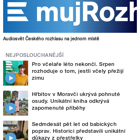
Audiosvět Českého rozhlasu na jednom místě
NEJPOSLOUCHANĚJŠÍ
Pro včelaře léto nekončí. Srpen
rozhoduje o tom, jestli včely přežijí
zimu
Hřbitov v Moravči ukrývá pohnuté
osudy. Unikátní kniha odkrývá
zapomenuté příběhy
Sedmdesát pět let od babických
poprav. Historici představili unikátní
důkazy z přestřelky