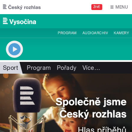
Přejít k hlavnímu obsahu
MENU
ŽIVĚ
PROGRAM
AUDIOARCHIV
KAMERY
Sport
Program
Pořady
Více
…