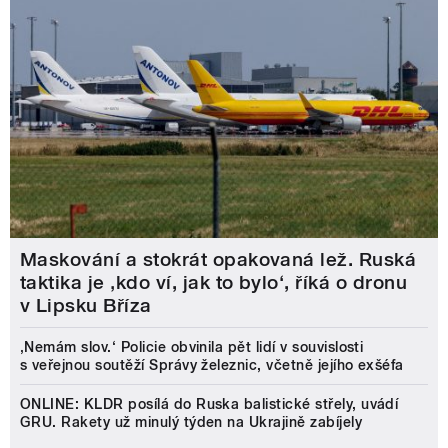
Maskování a stokrát opakovaná lež. Ruská
taktika je ‚kdo ví, jak to bylo‘, říká o dronu
v Lipsku Bříza
‚Nemám slov.‘ Policie obvinila pět lidí v souvislosti
s veřejnou soutěží Správy železnic, včetně jejího exšéfa
ONLINE: KLDR posílá do Ruska balistické střely, uvádí
GRU. Rakety už minulý týden na Ukrajině zabíjely