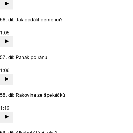
56. díl: Jak oddálit demenci?
1:05
57. díl: Panák po ránu
1:06
58. díl: Rakovina ze špekáčků
1:12
59. díl: Alkohol štěpí tuky?