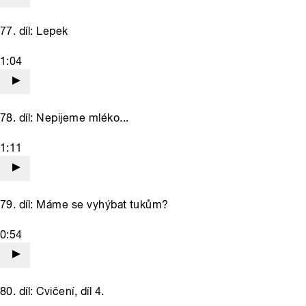
77. díl: Lepek
1:04
78. díl: Nepijeme mléko...
1:11
79. díl: Máme se vyhýbat tukům?
0:54
80. díl: Cvičení, díl 4.