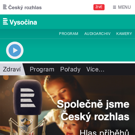
Přejít k hlavnímu obsahu
MENU
ŽIVĚ
PROGRAM
AUDIOARCHIV
KAMERY
Zdraví
Program
Pořady
Více
…