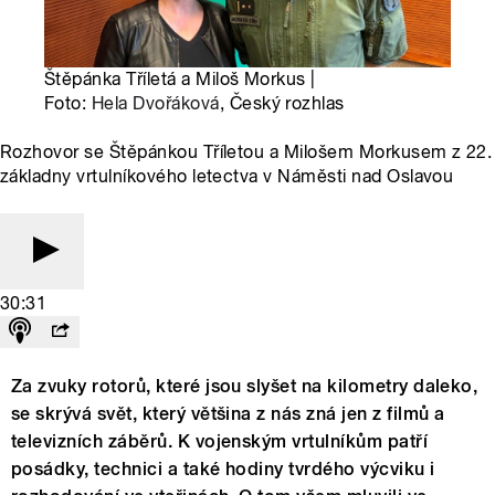
Štěpánka Tříletá a Miloš Morkus |
Foto:
Hela Dvořáková
, Český rozhlas
Rozhovor se Štěpánkou Tříletou a Milošem Morkusem z 22.
základny vrtulníkového letectva v Náměsti nad Oslavou
30:31
Za zvuky rotorů, které jsou slyšet na kilometry daleko,
se skrývá svět, který většina z nás zná jen z filmů a
televizních záběrů. K vojenským vrtulníkům patří
posádky, technici a také hodiny tvrdého výcviku i