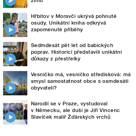
zimu
Hřbitov v Moravči ukrývá pohnuté
osudy. Unikátní kniha odkrývá
zapomenuté příběhy
Sedmdesát pět let od babických
poprav. Historici představili unikátní
důkazy z přestřelky
Vesničko má, vesničko středisková: má
smysl samostatnost obce s osmdesáti
obyvateli?
Narodil se v Praze, vystudoval
v Německu, ale duší je Jiří Vincenc
Slavíček malíř Žďárských vrchů