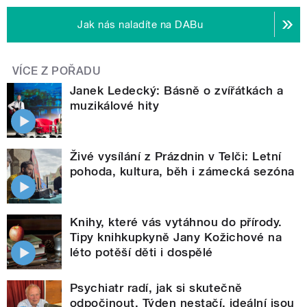
Jak nás naladíte na DABu
VÍCE Z POŘADU
Janek Ledecký: Básně o zvířátkách a
muzikálové hity
Živé vysílání z Prázdnin v Telči: Letní
pohoda, kultura, běh i zámecká sezóna
Knihy, které vás vytáhnou do přírody.
Tipy knihkupkyně Jany Kožichové na
léto potěší děti i dospělé
Psychiatr radí, jak si skutečně
odpočinout. Týden nestačí, ideální jsou