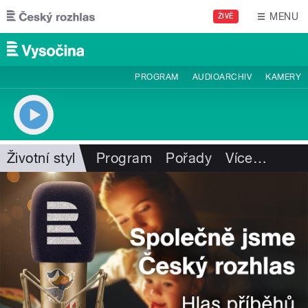
Přejít k hlavnímu obsahu
MENU
ŽIVĚ
PROGRAM
AUDIOARCHIV
KAMERY
Životní styl
Program
Pořady
Více
…