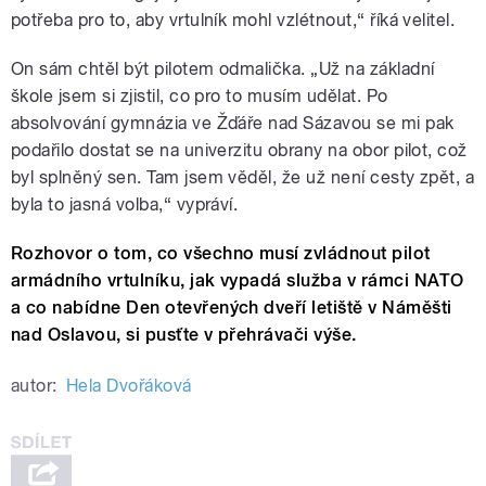
potřeba pro to, aby vrtulník mohl vzlétnout,“ říká velitel.
On sám chtěl být pilotem odmalička. „Už na základní
škole jsem si zjistil, co pro to musím udělat. Po
absolvování gymnázia ve Žďáře nad Sázavou se mi pak
podařilo dostat se na univerzitu obrany na obor pilot, což
byl splněný sen. Tam jsem věděl, že už není cesty zpět, a
byla to jasná volba,“ vypráví.
Rozhovor o tom, co všechno musí zvládnout pilot
armádního vrtulníku, jak vypadá služba v rámci NATO
a co nabídne Den otevřených dveří letiště v Náměšti
nad Oslavou, si pusťte v přehrávači výše.
autor:
Hela Dvořáková