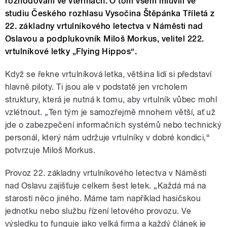
rozhodování ve vteřinách. O tom všem mluvili ve
studiu Českého rozhlasu Vysočina Štěpánka Tříletá z
22. základny vrtulníkového letectva v Náměsti nad
Oslavou a podplukovník Miloš Morkus, velitel 222.
vrtulníkové letky „Flying Hippos“.
Když se řekne vrtulníková letka, většina lidí si představí
hlavně piloty. Ti jsou ale v podstatě jen vrcholem
struktury, která je nutná k tomu, aby vrtulník vůbec mohl
vzlétnout. „Ten tým je samozřejmě mnohem větší, ať už
jde o zabezpečení informačních systémů nebo technický
personál, který nám udržuje vrtulníky v dobré kondici,“
potvrzuje Miloš Morkus.
Provoz 22. základny vrtulníkového letectva v Náměsti
nad Oslavu zajišťuje celkem šest letek. „Každá má na
starosti něco jiného. Máme tam například hasičskou
jednotku nebo službu řízení letového provozu. Ve
výsledku to funguje jako velká firma a každý článek je