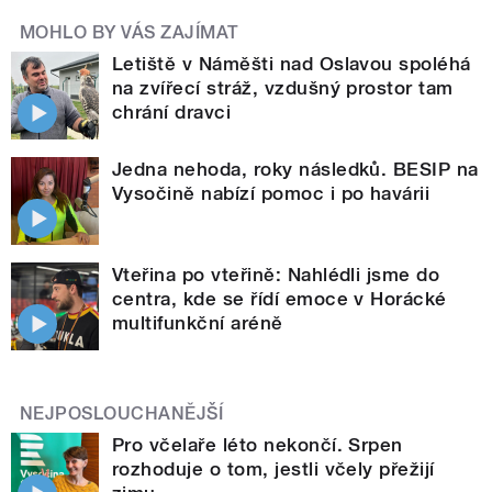
MOHLO BY VÁS ZAJÍMAT
Letiště v Náměšti nad Oslavou spoléhá
na zvířecí stráž, vzdušný prostor tam
chrání dravci
Jedna nehoda, roky následků. BESIP na
Vysočině nabízí pomoc i po havárii
Vteřina po vteřině: Nahlédli jsme do
centra, kde se řídí emoce v Horácké
multifunkční aréně
NEJPOSLOUCHANĚJŠÍ
Pro včelaře léto nekončí. Srpen
rozhoduje o tom, jestli včely přežijí