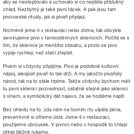
aby se neoteplovalo a uchovalo si co nejdéle příslušný
chlad. Nezbytný je také pivní tácek. A pak jsou tam
pivovarské rituály, jak si pivaři připíjejí.
Nicméně jsme-li v restauraci nebo doma, tak obvykle
servírujeme pivo v tenkostěnných sklenicích. Počítá se s
tím, že sklenice je menšího obsahu, a proto se pivo
vypije rychleji, než stačí zteplat.
Pivem si vždycky připíjíme. Pivo je podobně kultovní
nápoj, alespoň pivaři to tak drží. A my jakožto pivařský
národ, tak na to stále trpíme. Takže vždycky bychom měli
tu pivní sklenici pozvednout, ostatně stejně jako sklenici
s vínem, a symbolicky dát najevo, že se hodláme napít.
Bez ohledu na to, zda nám na horním rtu ulpěla pěna,
preventivně si otřeme ústa. Jsme-li v restauraci,
použijeme ubrousek. V pivnici nebo v hospodě to chlapi
otírají běžně rukama.