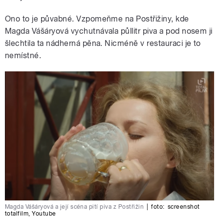
Ono to je půvabné. Vzpomeňme na Postřižiny, kde
Magda Vášáryová vychutnávala půllitr piva a pod nosem ji
šlechtila ta nádherná pěna. Nicméně v restauraci je to
nemístné.
Magda Vášáryová a její scéna pití piva z Postřižin
|
foto:
screenshot
totalfilm
,
Youtube