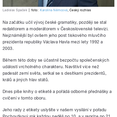
Ladislav Špaček
|
foto:
Karolína Němcová
,
Český rozhlas
Na začátku učil vývoj české gramatiky, později se stal
redaktorem a moderátorem v Československé televizi.
Nejznámější byl ovšem jeho post tiskového mluvčího
prezidenta republiky Václava Havla mezi lety 1992 a
2003.
Během této doby se účastnil bezpočtu společenských
událostí vrcholného charakteru. Navštívil více než
padesát zemí světa, setkal se s desítkami prezidentů,
králů a jiných hlav států.
Dnes píše knihy o etiketě a pořádá odborné přednášky a
cvičení v tomto oboru.
Jeho rady z etikety uslyšíte v našem vysílání v pořadu
Pochoutkový rok každou neděli po 10. a v repríze po 21.