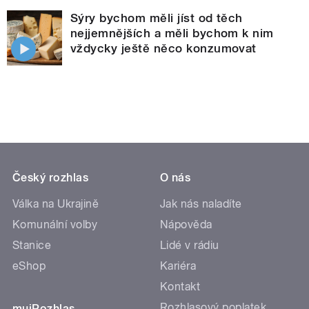
Sýry bychom měli jíst od těch
nejjemnějších a měli bychom k nim
vždycky ještě něco konzumovat
Český rozhlas
O nás
Válka na Ukrajině
Jak nás naladíte
Komunální volby
Nápověda
Stanice
Lidé v rádiu
eShop
Kariéra
Kontakt
Rozhlasový poplatek
mujRozhlas