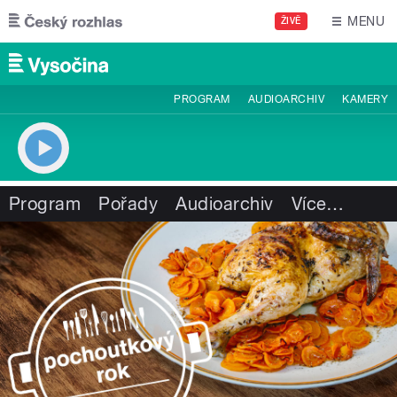
Přejít k hlavnímu obsahu
MENU
ŽIVĚ
PROGRAM
AUDIOARCHIV
KAMERY
Program
Pořady
Audioarchiv
Více
…