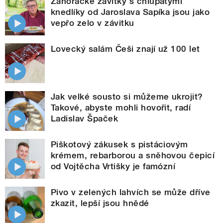
Záhorácké závitky s chlupatými
knedlíky od Jaroslava Sapíka jsou jako
vepřo zelo v závitku
Lovecký salám Češi znají už 100 let
Jak velké sousto si můžeme ukrojit?
Takové, abyste mohli hovořit, radí
Ladislav Špaček
Piškotový zákusek s pistáciovým
krémem, rebarborou a sněhovou čepicí
od Vojtěcha Vrtišky je famózní
Pivo v zelených lahvích se může dříve
zkazit, lepší jsou hnědé