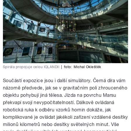
Spirála propojuje celou IQLANDII
|
foto:
Michal Okleštěk
Součástí expozice jsou i další simulátory. Černá díra vám
názorně předvede, jak se v gravitačním poli zhrouceného
objektu pohybují jiná tělesa. Jízda na povrchu Marsu
překvapí svojí nevypočítatelností. Dálkově ovládaná
robotická ruka k odběru vzorků hornin dokáže, jak
komplikované je ovládat jakékoli zařízení vzdálené desítky
milionů kilometrů nebo desítky světelných minut. Vše