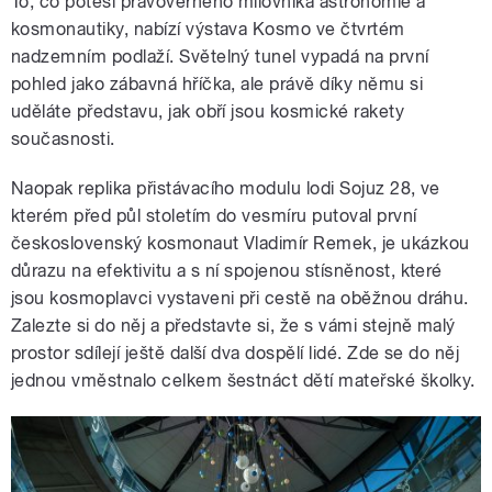
To, co potěší pravověrného milovníka astronomie a
kosmonautiky, nabízí výstava Kosmo ve čtvrtém
nadzemním podlaží. Světelný tunel vypadá na první
pohled jako zábavná hříčka, ale právě díky němu si
uděláte představu, jak obří jsou kosmické rakety
současnosti.
Naopak replika přistávacího modulu lodi Sojuz 28, ve
kterém před půl stoletím do vesmíru putoval první
československý kosmonaut Vladimír Remek, je ukázkou
důrazu na efektivitu a s ní spojenou stísněnost, které
jsou kosmoplavci vystaveni při cestě na oběžnou dráhu.
Zalezte si do něj a představte si, že s vámi stejně malý
prostor sdílejí ještě další dva dospělí lidé. Zde se do něj
jednou vměstnalo celkem šestnáct dětí mateřské školky.