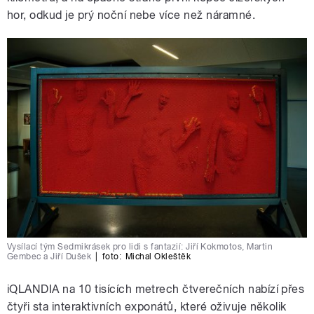
hor, odkud je prý noční nebe více než náramné.
Vysílací tým Sedmikrásek pro lidi s fantazií: Jiří Kokmotos, Martin
Gembec a Jiří Dušek
|
foto:
Michal Okleštěk
iQLANDIA na 10 tisících metrech čtverečních nabízí přes
čtyři sta interaktivních exponátů, které oživuje několik