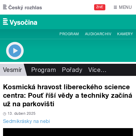
Přejít k hlavnímu obsahu
MENU
ŽIVĚ
PROGRAM
AUDIOARCHIV
KAMERY
Vesmír
Program
Pořady
Více
…
Kosmická hravost libereckého science
centra: Pouť říší vědy a techniky začíná
už na parkovišti
13. duben 2025
Sedmikrásky na nebi