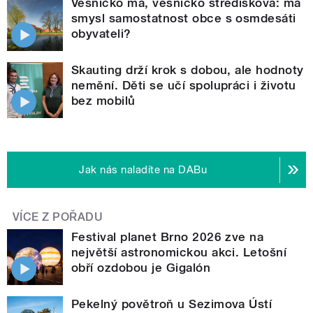
Vesničko má, vesničko středisková: má
smysl samostatnost obce s osmdesáti
obyvateli?
Skauting drží krok s dobou, ale hodnoty
nemění. Děti se učí spolupráci i životu
bez mobilů
Jak nás naladíte na DABu
VÍCE Z POŘADU
Festival planet Brno 2026 zve na
největší astronomickou akci. Letošní
obří ozdobou je Gigalón
Pekelný povětroň u Sezimova Ústí