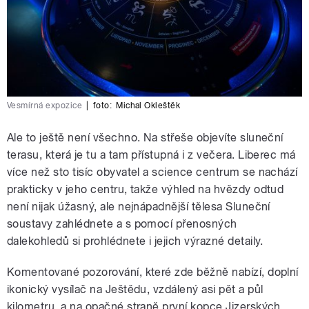
Vesmírná expozice
|
foto:
Michal Okleštěk
Ale to ještě není všechno. Na střeše objevíte sluneční
terasu, která je tu a tam přístupná i z večera. Liberec má
více než sto tisíc obyvatel a science centrum se nachází
prakticky v jeho centru, takže výhled na hvězdy odtud
není nijak úžasný, ale nejnápadnější tělesa Sluneční
soustavy zahlédnete a s pomocí přenosných
dalekohledů si prohlédnete i jejich výrazné detaily.
Komentované pozorování, které zde běžně nabízí, doplní
ikonický vysílač na Ještědu, vzdálený asi pět a půl
kilometru, a na opačné straně první kopce Jizerských