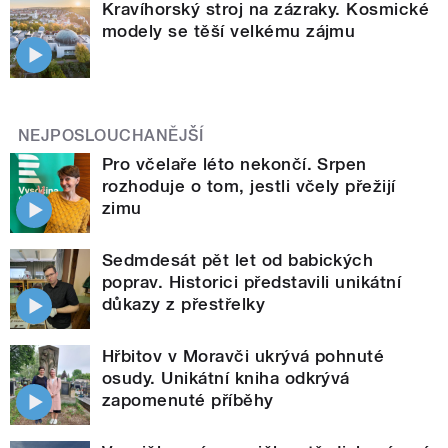
Kravíhorský stroj na zázraky. Kosmické
modely se těší velkému zájmu
NEJPOSLOUCHANĚJŠÍ
Pro včelaře léto nekončí. Srpen
rozhoduje o tom, jestli včely přežijí
zimu
Sedmdesát pět let od babických
poprav. Historici představili unikátní
důkazy z přestřelky
Hřbitov v Moravči ukrývá pohnuté
osudy. Unikátní kniha odkrývá
zapomenuté příběhy