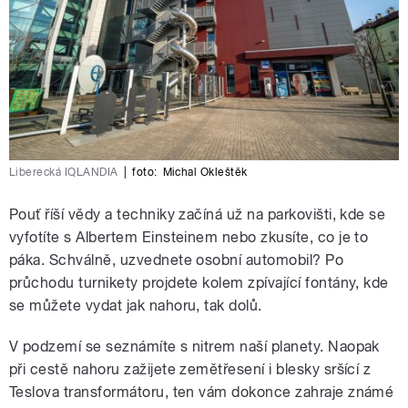
Liberecká IQLANDIA
|
foto:
Michal Okleštěk
Pouť říší vědy a techniky začíná už na parkovišti, kde se
vyfotíte s Albertem Einsteinem nebo zkusíte, co je to
páka. Schválně, uzvednete osobní automobil? Po
průchodu turnikety projdete kolem zpívající fontány, kde
se můžete vydat jak nahoru, tak dolů.
V podzemí se seznámíte s nitrem naší planety. Naopak
při cestě nahoru zažijete zemětřesení i blesky sršící z
Teslova transformátoru, ten vám dokonce zahraje známé