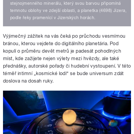
stejnojmenného minerálu, který svou barvou připomíná
temnotu oblohy ve zdejší oblasti, a planetka (4698) Jizera,
podle řeky pramenící v Jizerských horách.
Výjimečný zážitek na vás čeká po průchodu vesmírnou
bránou, kterou vejdete do digitálního planetária. Pod
kopulí o průměru devět metrů je padesát pohodlných
míst, kde zažijete nejen výlety mezi hvězdy, ale také
přednášky, autorské pořady či hudební vystoupení. V této
téměř intimní „kosmické lodi“ se bude universum zdát
doslova na dosah ruky.