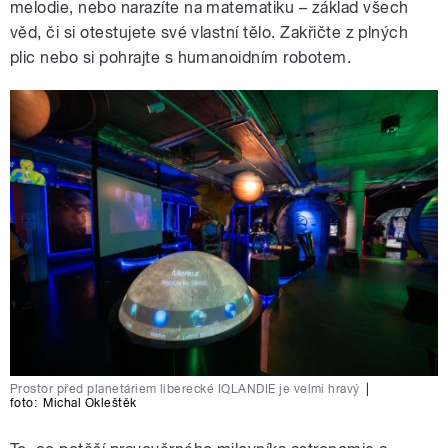
melodie, nebo narazíte na matematiku – základ všech
věd, či si otestujete své vlastní tělo. Zakřičte z plných
plic nebo si pohrajte s humanoidním robotem.
Prostor před planetáriem liberecké IQLANDIE je velmi hravý
|
foto:
Michal Okleštěk