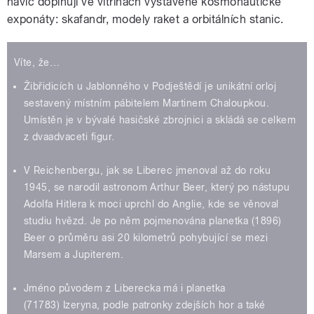
navíc doplňují ve vitrínách vystavené kosmonautické
exponáty: skafandr, modely raket a orbitálních stanic.
Víte, že…
Žibřidicích u Jablonného v Podještědí je unikátní orloj
sestavený místním pábitelem Martinem Chaloupkou.
Umístěn je v bývalé hasičské zbrojnici a skládá se celkem
z dvaadvaceti figur.
V Reichenbergu, jak se Liberec jmenoval až do roku
1945, se narodil astronom Arthur Beer, který po nástupu
Adolfa Hitlera k moci uprchl do Anglie, kde se věnoval
studiu hvězd. Je po něm pojmenována planetka (1896)
Beer o průměru asi 20 kilometrů pohybující se mezi
Marsem a Jupiterem.
Jméno původem z Liberecka má i planetka
(71783) Izeryna, podle patronky zdejších hor a také