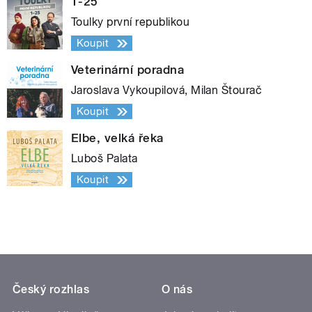
1-25
Toulky první republikou
Koupit
Veterinární poradna
Jaroslava Vykoupilová, Milan Štourač
Koupit
Elbe, velká řeka
Luboš Palata
Koupit
Český rozhlas
O nás