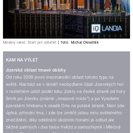
Modely raket. Stačí jen odletět
|
foto:
Michal Okleštěk
KAM NA VÝLET
Jizerská oblast tmavé oblohy
Od roku 2009 první mezinárodní oblast tohoto typu na
světě. Nachází se v téměř neobydlené části Jizerských hor
v rozlehlém údolí podél toku Jizery na české straně od hory
Smrk po Jizerku (známé „mrazové místo“) a po Vysokém
jizerském hřebenu k osadě Orle na polské straně. Není zde
úplná, přírodní tma, i zde lze změřit jistou míru světelného
znečištění, díky odstínění okolními horami je odtud ale
běžně patrných i dva tisíce hvězd a samozřejmě i Mléčná