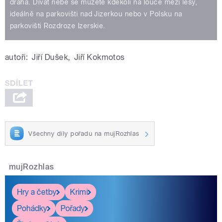
dráha. Dívat nebe se můžete kdekoli na louce mezi lesy,
ideálně na parkovišti nad Jizerkou nebo v Polsku na
parkovišti Rozdroze Izerskie.
autoři:
Jiří Dušek
,
Jiří Kokmotos
Všechny díly pořadu na mujRozhlas
mujRozhlas
Hry a četby
Krimi
Pohádky
Pořady