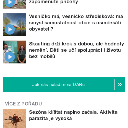
zapomenuté příběhy
Vesničko má, vesničko středisková: má
smysl samostatnost obce s osmdesáti
obyvateli?
Skauting drží krok s dobou, ale hodnoty
nemění. Děti se učí spolupráci i životu
bez mobilů
Jak nás naladíte na DABu
VÍCE Z POŘADU
Sezóna klíšťat naplno začala. Aktivita
parazita je vysoká