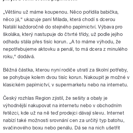
„Většinu už máme koupenou. Něco pořídila babička,
něco já,“ ukazuje paní Milada, která chodí s dcerou
Natálií každoročně do stejného papírnictví. Výbava pro
školáka, který nastupuje do čtvrté třídy, už podle jejího
odhadu stála přes tisíc korun. „A to máme výhodu, že
nepotřebujeme aktovku a penál, to má dcera z minulého
roku,“ dodává.
Běžná částka, kterou nyní rodiče utratí za školní potřeby,
se pohybuje kolem dvou tisíc korun. Nakoupit je možné v
klasickém papírnictví, v supermarketu nebo na internetu.
Český rozhlas Region zjistil, že sešity a obaly je
výhodnější nakupovat na internetu nebo v obchodním
řetězci, kde už na ně teď prodejci dávají slevu. Internet
nabízí také možnosti srovnání cen za určitý typ batohu,
svačinového boxu nebo penálu. Dá se na nich ušetřit