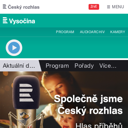
Přejít k hlavnímu obsahu
MENU
ŽIVĚ
PROGRAM
AUDIOARCHIV
KAMERY
Aktuální dění
Program
Pořady
Více
…