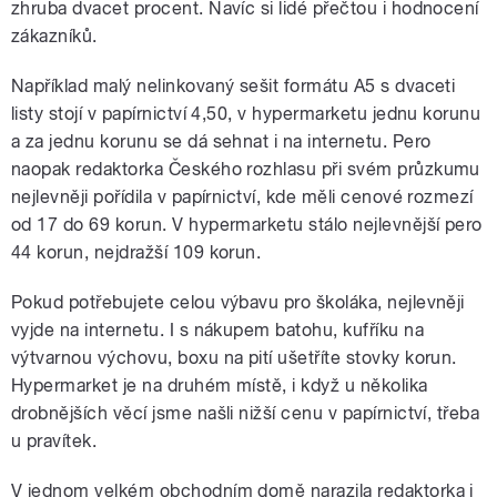
zhruba dvacet procent. Navíc si lidé přečtou i hodnocení
zákazníků.
Například malý nelinkovaný sešit formátu A5 s dvaceti
listy stojí v papírnictví 4,50, v hypermarketu jednu korunu
a za jednu korunu se dá sehnat i na internetu. Pero
naopak redaktorka Českého rozhlasu při svém průzkumu
nejlevněji pořídila v papírnictví, kde měli cenové rozmezí
od 17 do 69 korun. V hypermarketu stálo nejlevnější pero
44 korun, nejdražší 109 korun.
Pokud potřebujete celou výbavu pro školáka, nejlevněji
vyjde na internetu. I s nákupem batohu, kufříku na
výtvarnou výchovu, boxu na pití ušetříte stovky korun.
Hypermarket je na druhém místě, i když u několika
drobnějších věcí jsme našli nižší cenu v papírnictví, třeba
u pravítek.
V jednom velkém obchodním domě narazila redaktorka i