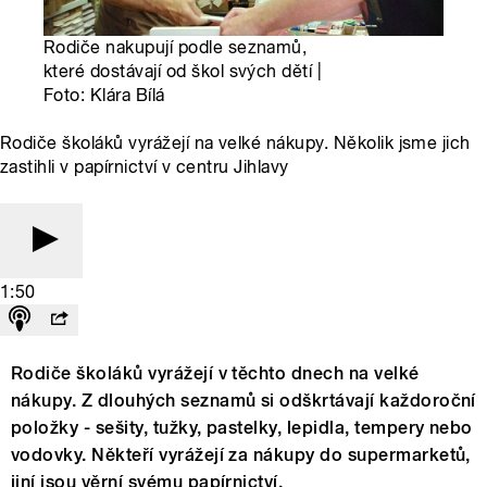
Rodiče nakupují podle seznamů,
které dostávají od škol svých dětí |
Foto: Klára Bílá
Rodiče školáků vyrážejí na velké nákupy. Několik jsme jich
zastihli v papírnictví v centru Jihlavy
1:50
Rodiče školáků vyrážejí v těchto dnech na velké
nákupy. Z dlouhých seznamů si odškrtávají každoroční
položky - sešity, tužky, pastelky, lepidla, tempery nebo
vodovky. Někteří vyrážejí za nákupy do supermarketů,
jiní jsou věrní svému papírnictví.