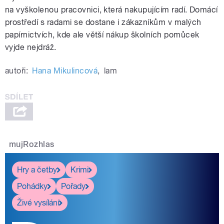
na vyškolenou pracovnici, která nakupujícím radí. Domácí
prostředí s radami se dostane i zákazníkům v malých
papírnictvích, kde ale větší nákup školních pomůcek
vyjde nejdráž.
autoři:
Hana Mikulincová
,
lam
mujRozhlas
Hry a četby
Krimi
Pohádky
Pořady
Živé vysílání