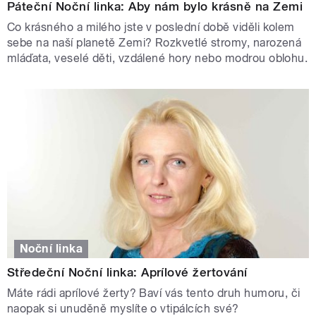
Páteční Noční linka: Aby nám bylo krásně na Zemi
Co krásného a milého jste v poslední době viděli kolem
sebe na naší planetě Zemi? Rozkvetlé stromy, narozená
mláďata, veselé děti, vzdálené hory nebo modrou oblohu.
Noční linka
Středeční Noční linka: Aprílové žertování
Máte rádi aprílové žerty? Baví vás tento druh humoru, či
naopak si unuděně myslíte o vtipálcích své?