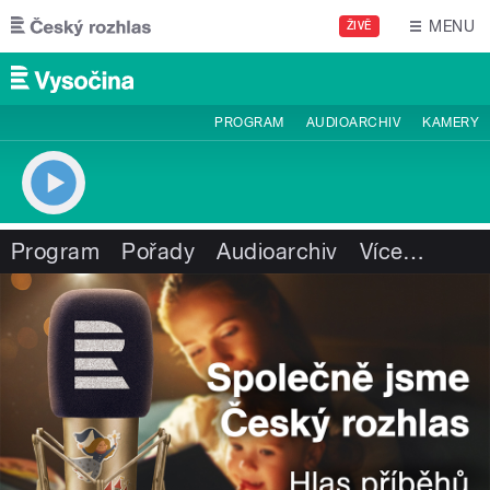
Přejít k hlavnímu obsahu
MENU
ŽIVĚ
PROGRAM
AUDIOARCHIV
KAMERY
Program
Pořady
Audioarchiv
Více
…