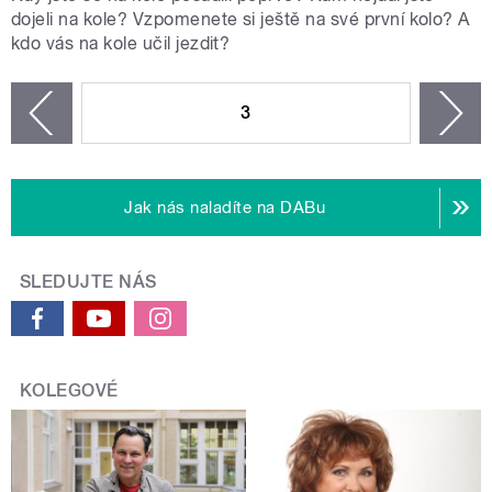
dojeli na kole? Vzpomenete si ještě na své první kolo? A
kdo vás na kole učil jezdit?
STRÁNKY
3
n
zí
Jak nás naladíte na DABu
SLEDUJTE NÁS
KOLEGOVÉ