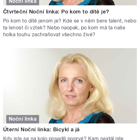
Noční linka
Čtvrteční Noční linka: Po kom to dítě je?
Po kom to dítě jenom je? Kde se v něm bere talent, nebo
ta lenost či vztek? Nebo naopak, po kom má ta naše
holka touhu zachraňovat všechno živé?
Noční linka
Úterní Noční linka: Bicykl a já
Kdy jste se na kolo posadili poprvé? Kam nejdál jste