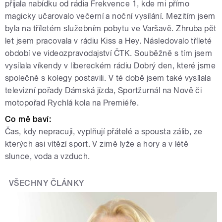
přijala nabídku od rádia Frekvence 1, kde mi přímo
magicky učarovalo večerní a noční vysílání. Mezitím jsem
byla na tříletém služebním pobytu ve Varšavě. Zhruba pět
let jsem pracovala v rádiu Kiss a Hey. Následovalo tříleté
období ve videozpravodajství ČTK. Souběžně s tím jsem
vysílala víkendy v libereckém rádiu Dobrý den, které jsme
společně s kolegy postavili. V té době jsem také vysílala
televizní pořady Dámská jízda, Sportžurnál na Nově či
motopořad Rychlá kola na Premiéře.
Co mě baví:
Čas, kdy nepracuji, vyplňují přátelé a spousta zálib, ze
kterých asi vítězí sport. V zimě lyže a hory a v létě
slunce, voda a vzduch.
VŠECHNY ČLÁNKY