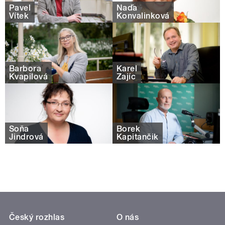
Pavel
Naďa
Vítek
Konvalinková
Barbora
Karel
Kvapilová
Zajíc
Soňa
Borek
Jindrová
Kapitančik
Český rozhlas
O nás