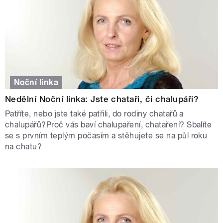
Noční linka
Nedělní Noční linka: Jste chataři, či chalupáři?
Patříte, nebo jste také patřili, do rodiny chatařů a
chalupářů?Proč vás baví chalupaření, chataření? Sbalíte
se s prvním teplým počasím a stěhujete se na půl roku
na chatu?