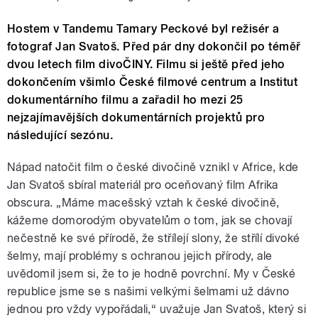
Hostem v Tandemu Tamary Peckové byl režisér a
fotograf Jan Svatoš. Před pár dny dokončil po téměř
dvou letech film divoČINY. Filmu si ještě před jeho
dokončením všimlo České filmové centrum a Institut
dokumentárního filmu a zařadil ho mezi 25
nejzajímavějších dokumentárních projektů pro
následující sezónu.
Nápad natočit film o české divočině vznikl v Africe, kde
Jan Svatoš sbíral materiál pro oceňovaný film Afrika
obscura. „Máme macešský vztah k české divočině,
kážeme domorodým obyvatelům o tom, jak se chovají
nečestně ke své přírodě, že střílejí slony, že střílí divoké
šelmy, mají problémy s ochranou jejich přírody, ale
uvědomil jsem si, že to je hodně povrchní. My v České
republice jsme se s našimi velkými šelmami už dávno
jednou pro vždy vypořádali,“ uvažuje Jan Svatoš, který si