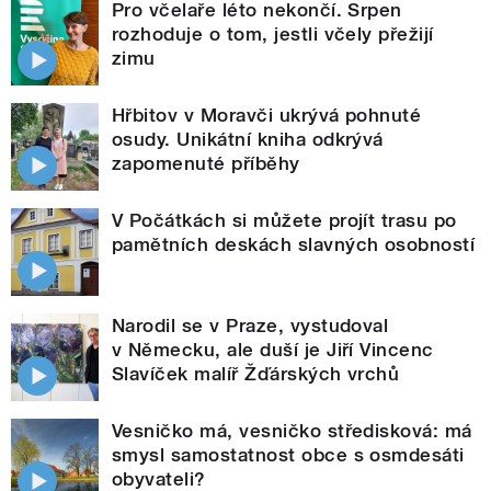
Pro včelaře léto nekončí. Srpen
rozhoduje o tom, jestli včely přežijí
zimu
Hřbitov v Moravči ukrývá pohnuté
osudy. Unikátní kniha odkrývá
zapomenuté příběhy
V Počátkách si můžete projít trasu po
pamětních deskách slavných osobností
Narodil se v Praze, vystudoval
v Německu, ale duší je Jiří Vincenc
Slavíček malíř Žďárských vrchů
Vesničko má, vesničko středisková: má
smysl samostatnost obce s osmdesáti
obyvateli?