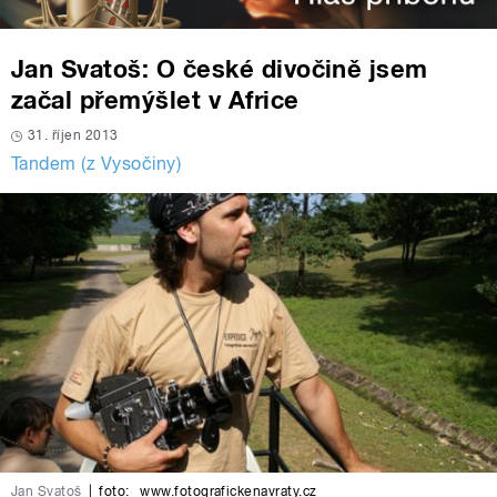
Jan Svatoš: O české divočině jsem
začal přemýšlet v Africe
31. říjen 2013
Tandem (z Vysočiny)
Jan Svatoš
|
foto:
www.fotografickenavraty.cz