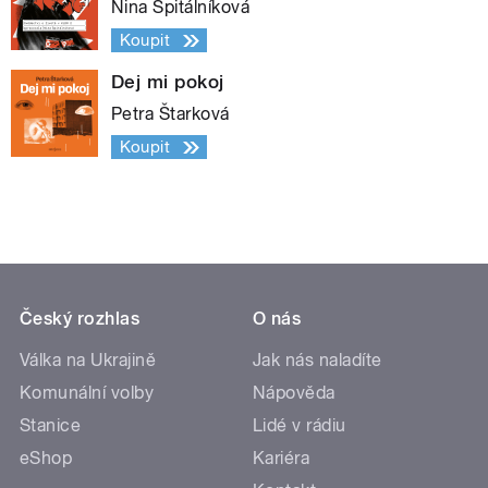
Nina Špitálníková
Koupit
Dej mi pokoj
Petra Štarková
Koupit
Český rozhlas
O nás
Válka na Ukrajině
Jak nás naladíte
Komunální volby
Nápověda
Stanice
Lidé v rádiu
eShop
Kariéra