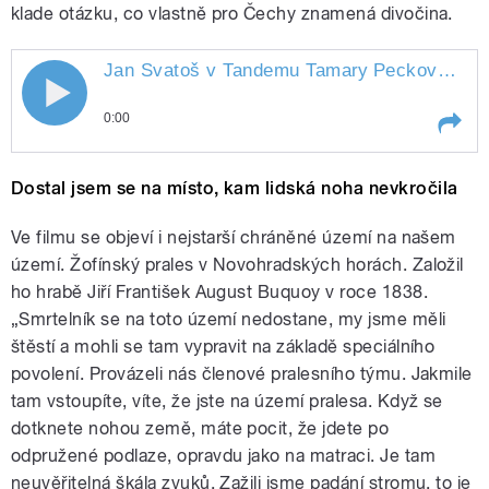
klade otázku, co vlastně pro Čechy znamená divočina.
Jan Svatoš v Tandemu Tamary
Peckové
" st
0:00
Play /
Peckové
Jan Svatoš v Tandemu Tamary
Dostal jsem se na místo, kam lidská noha nevkročila
Ve filmu se objeví i nejstarší chráněné území na našem
území. Žofínský prales v Novohradských horách. Založil
ho hrabě Jiří František August Buquoy v roce 1838.
„Smrtelník se na toto území nedostane, my jsme měli
štěstí a mohli se tam vypravit na základě speciálního
povolení. Provázeli nás členové pralesního týmu. Jakmile
pause
tam vstoupíte, víte, že jste na území pralesa. Když se
dotknete nohou země, máte pocit, že jdete po
odpružené podlaze, opravdu jako na matraci. Je tam
neuvěřitelná škála zvuků. Zažili jsme padání stromu, to je