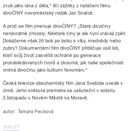
zvuk jako rána z děla,“ líčí zážitky z natáčení filmu
divoČINY novoměstský rodák Jan Svatoš.
A proč se film jmenuje divoČINY? „Staré divočiny
nenávratně zmizely. Některé činy je ale nyní vracejí zpět.
Dokážeme však žít bok po boku s vlky, medvědy nebo
zubry? Dokumentární film divoČINY přibližuje úsilí lidí,
kteří svůj život zasvětili ochraně po generace
pronásledovaných tvorů a zkoumá, jak naše společnost
vnímá divočinu jako kulturní fenomén.“
Česká televize absolventský film Jana Svatoše uvede v
zimě. Jeho světová premiéra se uskuteční v sobotu
2.listopadu v Novém Městě na Moravě.
autor:
Tamara Pecková