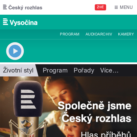
Přejít k hlavnímu obsahu
MENU
ŽIVĚ
PROGRAM
AUDIOARCHIV
KAMERY
Životní styl
Program
Pořady
Více
…