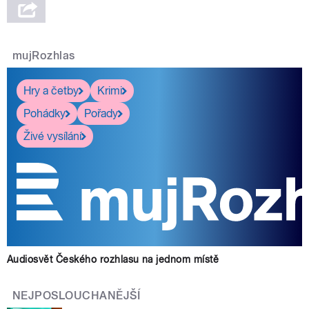
mujRozhlas
Hry a četby
Krimi
Pohádky
Pořady
Živé vysílání
Audiosvět Českého rozhlasu na jednom místě
NEJPOSLOUCHANĚJŠÍ