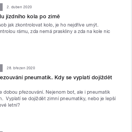
2. duben 2020
lu jízdního kola po zimě
sob jak zkontrolovat kolo, je ho nejdříve umýt.
trolou rámu, zda nemá praskliny a zda na kole nic
28. březen 2020
přezouvání pneumatik. Kdy se vyplatí dojíždět
e dobou přezouvání. Nejenom bot, ale i pneumatik
. Vyplatí se dojíždět zimní pneumatiky, nebo je lepší
vé letní?