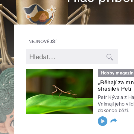
NEJNOVĚJŠÍ
Hobby magazín
„Běhají za mn
strašilek Petr
Petr Kývala z Ha
Vnímají jeho vlí
dokonce běží.