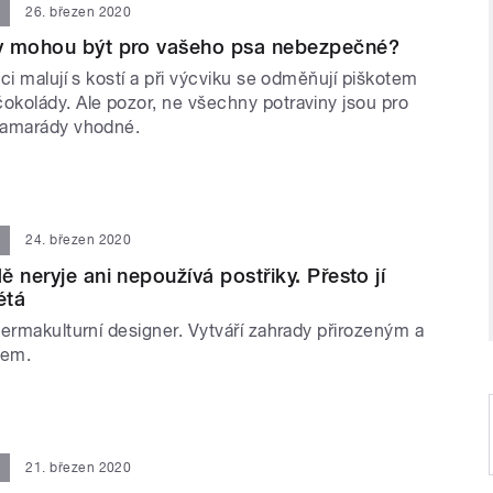
26. březen 2020
y mohou být pro vašeho psa nebezpečné?
ci malují s kostí a při výcviku se odměňují piškotem
kolády. Ale pozor, ne všechny potraviny jsou pro
kamarády vhodné.
24. březen 2020
 neryje ani nepoužívá postřiky. Přesto jí
étá
ermakulturní designer. Vytváří zahrady přirozeným a
bem.
21. březen 2020