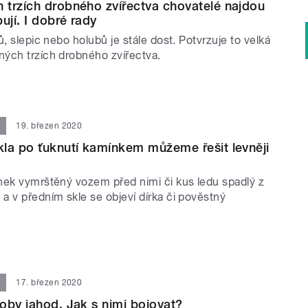
trzích drobného zvířectva chovatelé najdou
ují. I dobré rady
ů, slepic nebo holubů je stále dost. Potvrzuje to velká
ých trzích drobného zvířectva.
19. březen 2020
la po ťuknutí kamínkem můžeme řešit levněji
nek vymrštěný vozem před nimi či kus ledu spadlý z
a v předním skle se objeví dírka či pověstný
17. březen 2020
oby jahod. Jak s nimi bojovat?