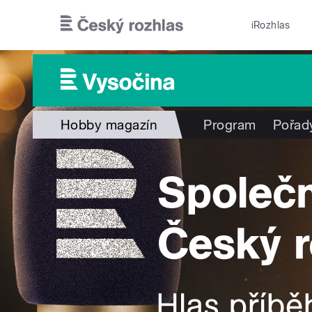
Přejít k hlavnímu obsahu
iRozhlas
Hobby magazín
Program
Pořad