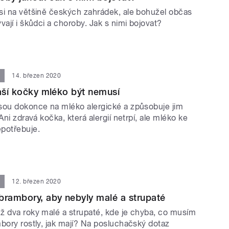
si na většině českých zahrádek, ale bohužel občas
vají i škůdci a choroby. Jak s nimi bojovat?
14. březen 2020
vaší kočky mléko být nemusí
sou dokonce na mléko alergické a způsobuje jim
Ani zdravá kočka, která alergií netrpí, ale mléko ke
potřebuje.
12. březen 2020
brambory, aby nebyly malé a strupaté
ž dva roky malé a strupaté, kde je chyba, co musím
bory rostly, jak mají? Na posluchačský dotaz