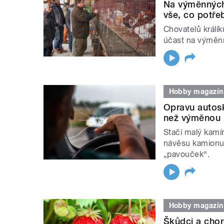
Na výměnných 
vše, co potřeb
Chovatelů králík
účast na výměnn
Hobby magazín
Opravu autosk
než výměnou
Stačí malý kamí
návěsu kamionu 
„pavouček“.
Hobby magazín
Škůdci a chor