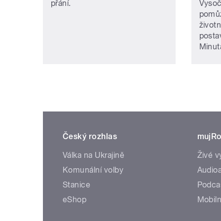
přání.
Vysoč
pomůž
život
posta
Minuta
Český rozhlas
mujRo
Válka na Ukrajině
Živé v
Komunální volby
Audioa
Stanice
Podca
eShop
Mobiln