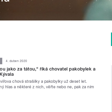
4. duben 2020
ou jako za tátou,“ říká chovatel pakobylek a
 Kývala
vířova chová strašilky a pakobylky už deset let.
dný hlas a některé z nich, věřte nebo ne, pak za ním