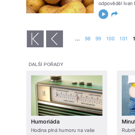
odpověděl Ivan 
STRÁNKY
…
98
99
100
101
« první
‹ předchozí
DALŠÍ POŘADY
Humoriáda
Minu
Hodina plná humoru na vaše
Rubri