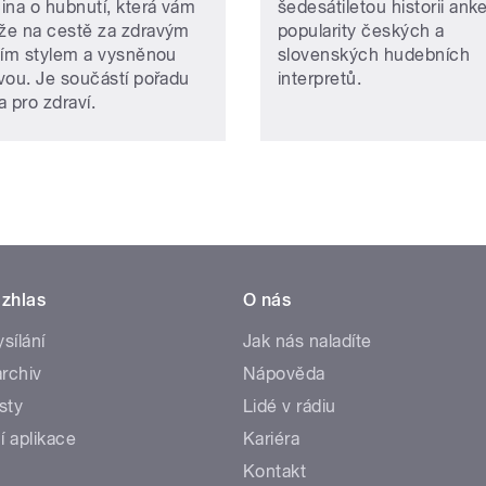
ina o hubnutí, která vám
šedesátiletou historii ank
e na cestě za zdravým
popularity českých a
ním stylem a vysněnou
slovenských hudebních
vou. Je součástí pořadu
interpretů.
 pro zdraví.
zhlas
O nás
ysílání
Jak nás naladíte
rchiv
Nápověda
sty
Lidé v rádiu
í aplikace
Kariéra
Kontakt