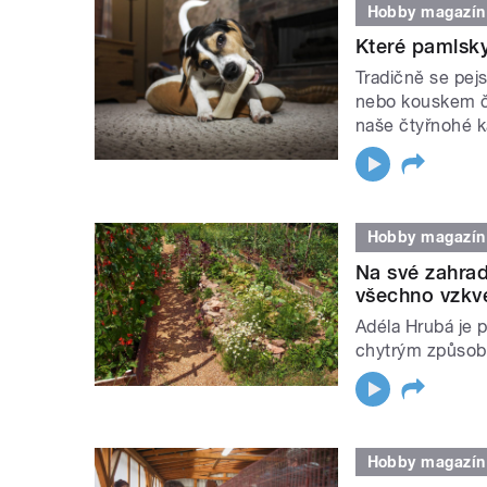
Hobby magazín
Které pamlsk
Tradičně se pejs
nebo kouskem čo
naše čtyřnohé 
Hobby magazín
Na své zahradě
všechno vzkv
Adéla Hrubá je p
chytrým způso
Hobby magazín