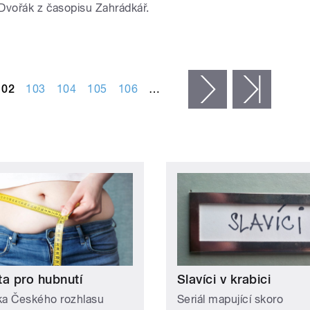
Dvořák z časopisu Zahrádkář.
102
103
104
105
106
…
následující ›
posledn
ta pro hubnutí
Slavíci v krabici
ka Českého rozhlasu
Seriál mapující skoro