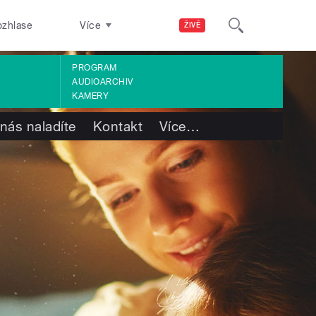
ozhlase
Více
ŽIVĚ
PROGRAM
AUDIOARCHIV
KAMERY
nás naladíte
Kontakt
Více
…