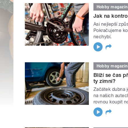
Hobby magazín
Jak na kontro
Asi nejlepší způ
Pokračujeme kon
nechybí.
Hobby magazín
Blíží se čas 
ty zimní?
Začátek dubna j
na našich autech
rovnou koupit no