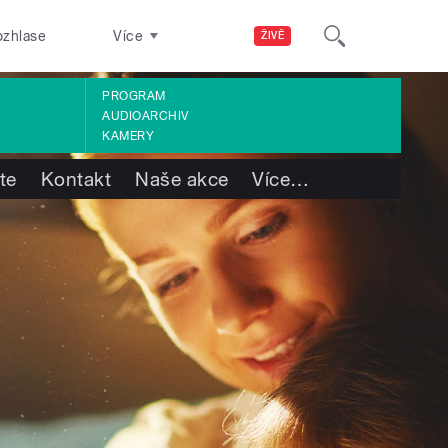
ozhlase
Více
ŽIVĚ
PROGRAM
AUDIOARCHIV
KAMERY
te
Kontakt
Naše akce
Více
…