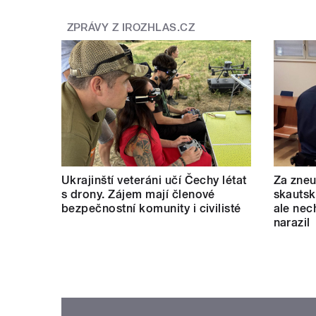
ZPRÁVY Z IROZHLAS.CZ
Ukrajinští veteráni učí Čechy létat
Za zneu
s drony. Zájem mají členové
skautský
bezpečnostní komunity i civilisté
ale nec
narazil