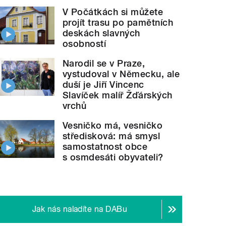
V Počátkách si můžete
projít trasu po pamětních
deskách slavných
osobností
Narodil se v Praze,
vystudoval v Německu, ale
duší je Jiří Vincenc
Slavíček malíř Žďárských
vrchů
Vesničko má, vesničko
středisková: má smysl
samostatnost obce
s osmdesáti obyvateli?
Jak nás naladíte na DABu