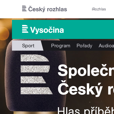
Přejít k hlavnímu obsahu
iRozhlas
Sport
Program
Pořady
Audioa