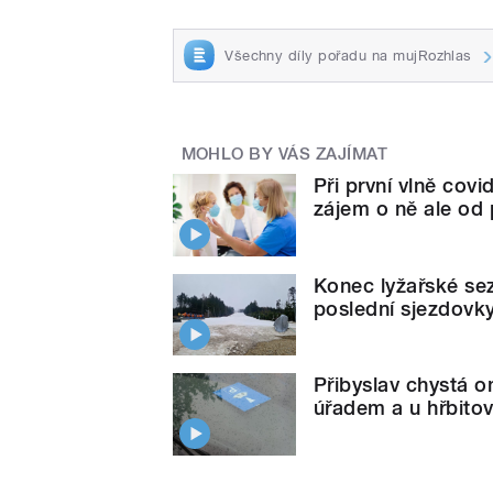
Všechny díly pořadu na mujRozhlas
MOHLO BY VÁS ZAJÍMAT
Při první vlně cov
zájem o ně ale od
Konec lyžařské sez
poslední sjezdovk
Přibyslav chystá 
úřadem a u hřbito