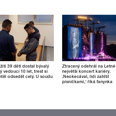
žití 39 dětí dostal bývalý
Ztracený odehrál na Letné
 vedoucí 10 let, trest si
největší koncert kariéry.
htěl odsedět celý. U soudu
‚Neokecával, lidi zahltil
písničkami,‘ říká fanynka