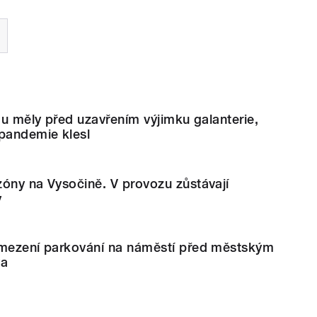
idu měly před uzavřením výjimku galanterie,
 pandemie klesl
óny na Vysočině. V provozu zůstávají
y
omezení parkování na náměstí před městským
va