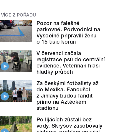
VÍCE Z POŘADU
Pozor na falešné
parkovné. Podvodníci na
Vysočině připravili ženu
o 15 tisíc korun
V červenci začala
registrace psů do centrální
evidence. Veterináři hlásí
hladký průběh
Za českými fotbalisty až
do Mexika. Fanoušci
z Jihlavy budou fandit
přímo na Aztéckém
stadionu
Po lijácích zůstali bez
vody. Skrýšov zásobovaly
cisterny, problém souvisí