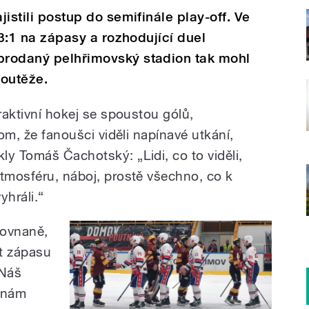
jistili postup do semifinále play-off. Ve
í 3:1 na zápasy a rozhodující duel
yprodaný pelhřimovský stadion tak mohl
soutěže.
traktivní hokej se spoustou gólů,
tom, že fanoušci viděli napínavé utkání,
ly Tomáš Čachotský: „Lidi, co to viděli,
atmosféru, náboj, prostě všechno, co k
yhráli.“
rovnaně,
t zápasu
„Náš
k nám