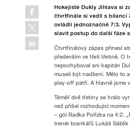
Hokejisté Dukly Jihlava si za
čtvrtfinále si vedli s bilanc
ovládli jednoznačně 7:3. V
slavit postup do další fáze 
Čtvrtfinálový zápas přinesl a
především ve třetí třetině. O 
nepochyboval ani kapitán Duk
museli být nadšení. Mělo to 
play-off patří. A hlavně jsme v
Téměř dvě třetiny se hrálo vy
než přišel rozhodující momen
– gól Radka Pořízka na 4:2. 
trenér brankářů Lukáš Sáblí