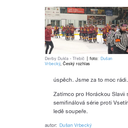
Derby Dukla - Třebíč
|
foto:
Dušan
Vrbecký
,
Český rozhlas
úspěch. Jsme za to moc rádi.
Zatímco pro Horáckou Slavii 
semifinálová série proti Vset
ledě soupeře.
autor:
Dušan Vrbecký