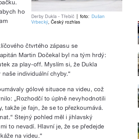
apačku.
 abych ho
Derby Dukla - Třebíč
|
foto:
Dušan
tam
Vrbecký
,
Český rozhlas
klíčového čtvrtého zápasu se
kapitán Martin Dočekal byl na tým hrdý:
tek za play-off. Myslím si, že Dukla
 naše individuální chyby.“
oumávaly gólové situace na videu, což
nilo: „Rozhodčí to úplně nevyhodnotili
 takže je fajn, že se to přezkoumává.
at.“ Stejný pohled měl i jihlavský
i to nevadí. Hlavní je, že se předejde
káže na videu.“