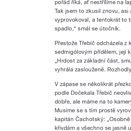
pořád říká, ať nestřílíme na l
Tak jsem to zkusil znovu, asi
vyprovokoval, a tentokrát to 
spadlo,“ smál se útočník.
Přestože Třebíč odcházela z 
sedmigólovým přídělem, její 
„Hrdost za základní část, smu
vyhrála zaslouženě. Rozhodly
V zápase se několikrát přezk
podle Dočekala Třebíč neovliv
dobře, ale máme na to kamery,
Musíme se s tím prostě vyrovn
kapitán Čachotský: „Osobně m
křivdám a všechno se jasně u