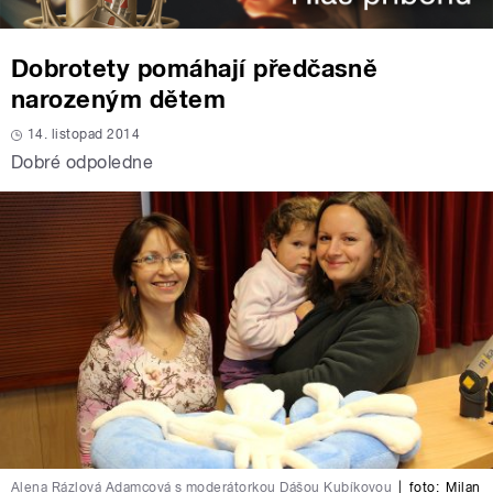
Dobrotety pomáhají předčasně
narozeným dětem
14. listopad 2014
Dobré odpoledne
Alena Rázlová Adamcová s moderátorkou Dášou Kubíkovou
|
foto:
Milan