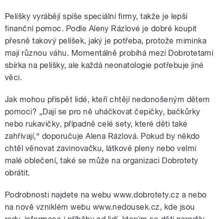
Pelíšky vyrábějí spíše speciální firmy, takže je lepší
finanční pomoc. Podle Aleny Rázlové je dobré koupit
přesně takový pelíšek, jaký je potřeba, protože miminka
mají různou váhu. Momentálně probíhá mezi Dobrotetami
sbírka na pelíšky, ale každá neonatologie potřebuje jiné
věci.
Jak mohou přispět lidé, kteří chtějí nedonošeným dětem
pomoci? „Dají se pro ně uháčkovat čepičky, bačkůrky
nebo rukavičky, případně celé sety, které děti také
zahřívají,“ doporučuje Alena Rázlová. Pokud by někdo
chtěl věnovat zavinovačku, látkové pleny nebo velmi
malé oblečení, také se může na organizaci Dobrotety
obrátit.
Podrobnosti najdete na webu www.dobrotety.cz a nebo
na nově vzniklém webu www.nedousek.cz, kde jsou