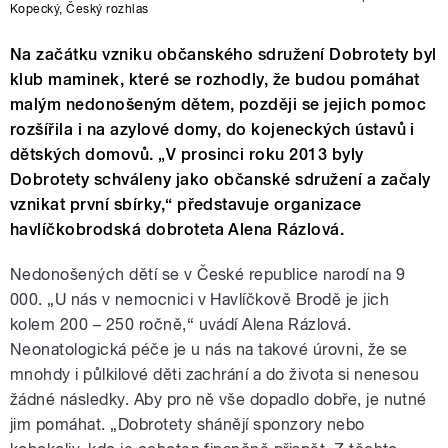
Kopecký
,
Český rozhlas
Na začátku vzniku občanského sdružení Dobrotety byl
klub maminek, které se rozhodly, že budou pomáhat
malým nedonošeným dětem, později se jejich pomoc
rozšířila i na azylové domy, do kojeneckých ústavů i
dětských domovů. „V prosinci roku 2013 byly
Dobrotety schváleny jako občanské sdružení a začaly
vznikat první sbírky,“ představuje organizace
havlíčkobrodská dobroteta Alena Rázlová.
Nedonošených dětí se v České republice narodí na 9
000. „U nás v nemocnici v Havlíčkově Brodě je jich
kolem 200 – 250 ročně,“ uvádí Alena Rázlová.
Neonatologická péče je u nás na takové úrovni, že se
mnohdy i půlkilové děti zachrání a do života si nenesou
žádné následky. Aby pro ně vše dopadlo dobře, je nutné
jim pomáhat. „Dobrotety shánějí sponzory nebo