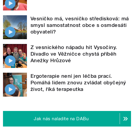
Vesničko má, vesničko středisková: má
smysl samostatnost obce s osmdesáti
obyvateli?
Z vesnického nápadu hit Vysočiny.
Divadlo ve Věžničce chystá příběh
Anežky Hrůzové
Ergoterapie není jen léčba prací.
Pomáhá lidem znovu zvládat obyčejný
život, říká terapeutka
Jak nás naladíte na DABu