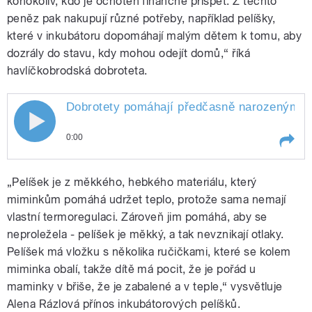
kohokoliv, kdo je ochoten finančně přispět. Z těchto
peněz pak nakupují různé potřeby, například pelíšky,
které v inkubátoru dopomáhají malým dětem k tomu, aby
dozrály do stavu, kdy mohou odejít domů,“ říká
havlíčkobrodská dobroteta.
Dobrotety pomáhají předčasně narozeným mim
0:00
Play /
Adamcová
Dobrotety pomáhají předčasně
„Pelíšek je z měkkého, hebkého materiálu, který
narozeným miminkám kromě
jiného v Havlíčkově Brodě. Šijí a
miminkům pomáhá udržet teplo, protože sama nemají
pletou a také shánějí peníze na
vlastní termoregulaci. Zároveň jim pomáhá, aby se
nákup speciálních pelíšků, říká v
neproležela - pelíšek je měkký, a tak nevznikají otlaky.
poradně Alena Rázlová
Pelíšek má vložku s několika ručičkami, které se kolem
miminka obalí, takže dítě má pocit, že je pořád u
maminky v břiše, že je zabalené a v teple,“ vysvětluje
Alena Rázlová přínos inkubátorových pelíšků.
pause