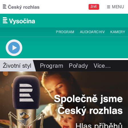
Přejít k hlavnímu obsahu
MENU
ŽIVĚ
PROGRAM
AUDIOARCHIV
KAMERY
Životní styl
Program
Pořady
Více
…