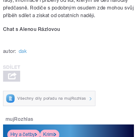
rady, informace i příběhy od lidí, kterým se děti narodily
předčasně. Rodiče s podobným osudem zde mohou svůj
příběh sdílet a získat od ostatních naději.
Chat s Alenou Rázlovou
autor:
dak
Všechny díly pořadu na mujRozhlas
mujRozhlas
Hry a četby
Krimi