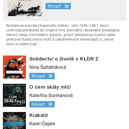
Koupit
Románová kronika ztraceného města - léta 1945–1961. Karin
Lednická předkládá do značné míry převratný, dosavadní paradigma
měnící obraz hornického regionu, jehož zahlazenou historii stále
překrývá tlustá vrstva mýtů a zakořeněných stereotypů o „černé
zemi a rudém kraji“.
Svědectví o životě v KLDR 2
Nina Špitálníková
Koupit
O čem skály mlčí
Kateřina Surmanová
Koupit
Krakatit
Karel Čapek